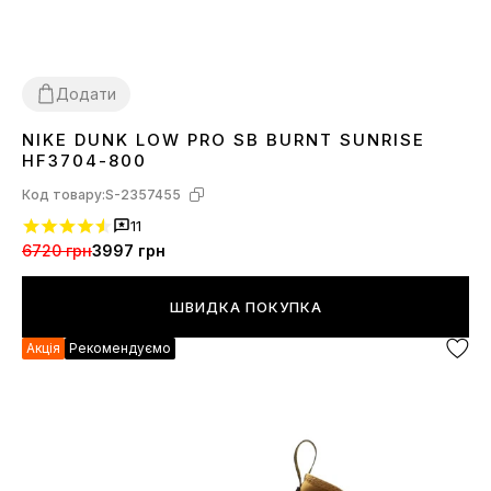
Додати
NIKE DUNK LOW PRO SB BURNT SUNRISE
37
40
HF3704-800
Код товару:
S-2357455
11
6720 грн
3997 грн
ШВИДКА ПОКУПКА
Акція
Рекомендуємо