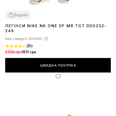
Додати
ЛЕГІНСИ NIKE NK ONE DF MR TGT DD0252-
XS
S
M
L
246
Код товару:
S-2353261
9
2730 грн
1511 грн
ШВИДКА ПОКУПКА