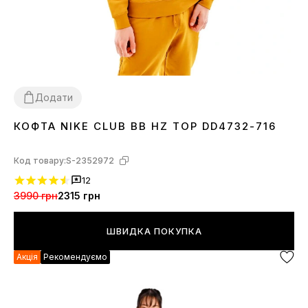
Додати
КОФТА NIKE CLUB BB HZ TOP DD4732-716
L
XL
Код товару:
S-2352972
12
3990 грн
2315 грн
ШВИДКА ПОКУПКА
Акція
Рекомендуємо