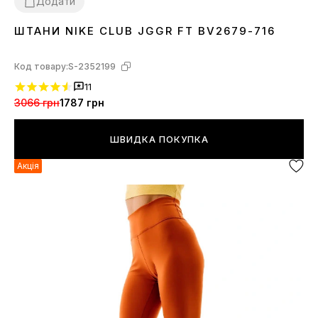
Додати
ШТАНИ NIKE CLUB JGGR FT BV2679-716
L
XL
Код товару:
S-2352199
11
3066 грн
1787 грн
ШВИДКА ПОКУПКА
Акція