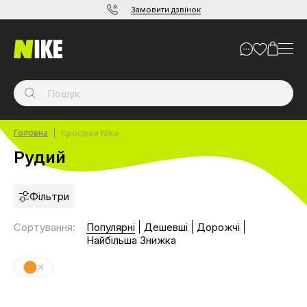
Замовити дзвінок
Головна
Кросівки Nike
Рудий
Фільтри
Сортування
:
Популярні
Дешевші
Дорожчі
Найбільша Знижка