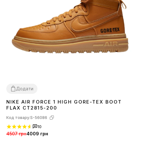
Додати
NIKE AIR FORCE 1 HIGH GORE-TEX BOOT
40
FLAX CT2815-200
Код товару:
S-56086
10
4507 грн
4009 грн