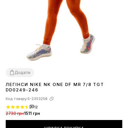
Додати
ЛЕГІНСИ NIKE NK ONE DF MR 7/8 TGT
XS
S
M
L
DD0249-246
Код товару:
S-2353258
12
2730 грн
1511 грн