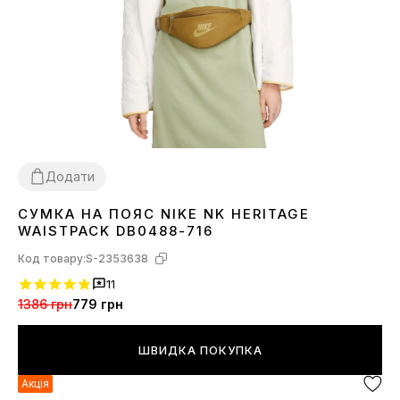
Додати
СУМКА НА ПОЯС NIKE NK HERITAGE
1SIZE
WAISTPACK DB0488-716
Код товару:
S-2353638
11
1386 грн
779 грн
ШВИДКА ПОКУПКА
Акція