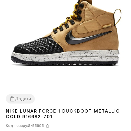
Додати
NIKE LUNAR FORCE 1 DUCKBOOT METALLIC
40
42
45
GOLD 916682-701
Код товару:
S-55995