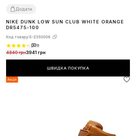
Додати
NIKE DUNK LOW SUN CLUB WHITE ORANGE
36
38
40
41
42
DR5475-100
Код товару:
S-2350006
11
4840 грн
3941 грн
ШВИДКА ПОКУПКА
Акція