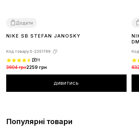
Додати
NIKE SB STEFAN JANOSKY
NI
26
27
28
29
3
DM
Код товару:
S-2351799
Код
11
3604 грн
2259 грн
632
ДИВИТИСЬ
Популярні товари