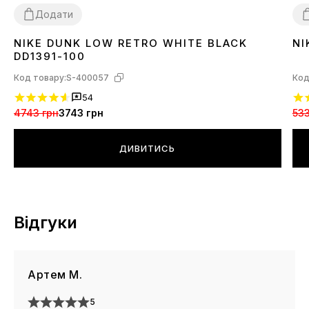
Додати
NIKE DUNK LOW RETRO WHITE BLACK
NI
36
37
38
39
40
41
42
43
44
45
3
DD1391-100
Код товару:
S-400057
Код
54
4743 грн
3743 грн
533
ДИВИТИСЬ
Відгуки
Артем М.
5