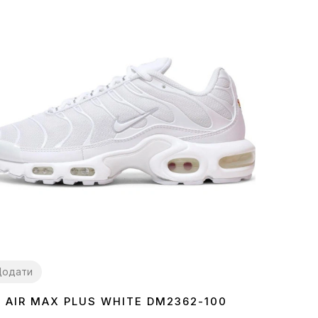
Додати
E AIR MAX PLUS WHITE DM2362-100
7
38
39
40
41
42
43
44
45