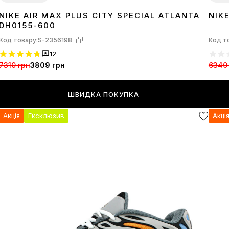
NIKE AIR MAX PLUS CITY SPECIAL ATLANTA
NIK
36
37
38
39
40
41
4
DH0155-600
Код товару:
S-2356198
Код т
12
7310 грн
3809 грн
6340
ШВИДКА ПОКУПКА
Акція
Ексклюзив
Акці