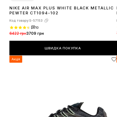
NIKE AIR MAX PLUS WHITE BLACK METALLIC
41
42
43
44
45
46
PEWTER CT1094-102
Код товару:
S-57153
10
6422 грн
3709 грн
ШВИДКА ПОКУПКА
Акція