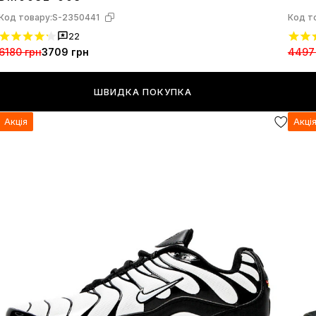
Код товару:
S-2350441
Код т
22
6180 грн
3709 грн
4497
ШВИДКА ПОКУПКА
Акція
Акці