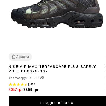
Додати
NIKE AIR MAX TERRASCAPE PLUS BARELY
40
41
42
43
44
45
VOLT DC6078-002
Код товару:
S-56919
12
7057 грн
3859 грн
ШВИДКА ПОКУПКА