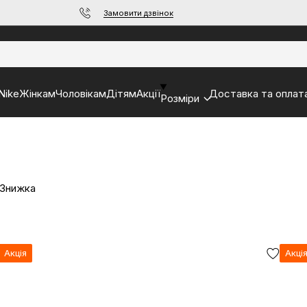
Замовити дзвінок
Nike
Жінкам
Чоловікам
Дітям
Акції
Доставка та оплат
Розміри
 Знижка
Акція
Акці