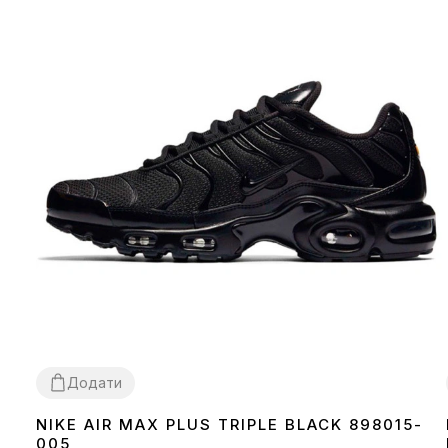
Додати
NIKE AIR MAX PLUS TRIPLE BLACK 898015-
36
37
38
39
40
41
42
43
44
45
005