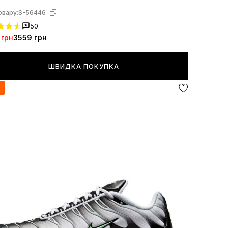
овару:
S-56446
50
 грн
3559 грн
ШВИДКА ПОКУПКА
я