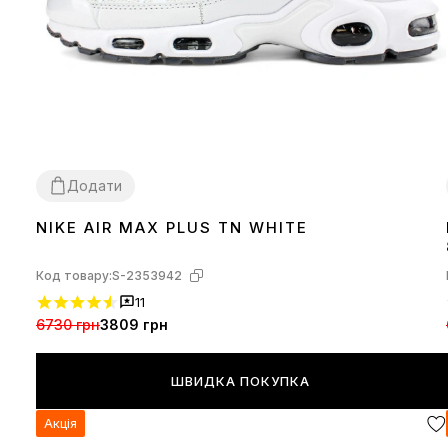
Додати
NIKE AIR MAX PLUS TN WHITE
36
37
38
39
40
41
44
Код товару:
S-2353942
11
6730 грн
3809 грн
ШВИДКА ПОКУПКА
Акція