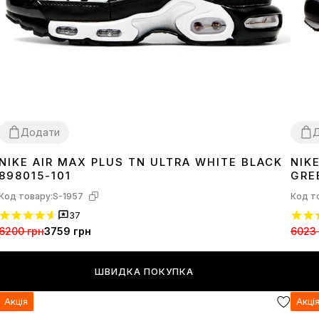
Додати
NIKE AIR MAX PLUS TN ULTRA WHITE BLACK
NIK
36
37
38
39
40
41
42
43
44
45
46
40
4
898015-101
GRE
Код товару:
S-1957
Код т
37
6200 грн
3759 грн
6023 
ШВИДКА ПОКУПКА
Акція
Акці