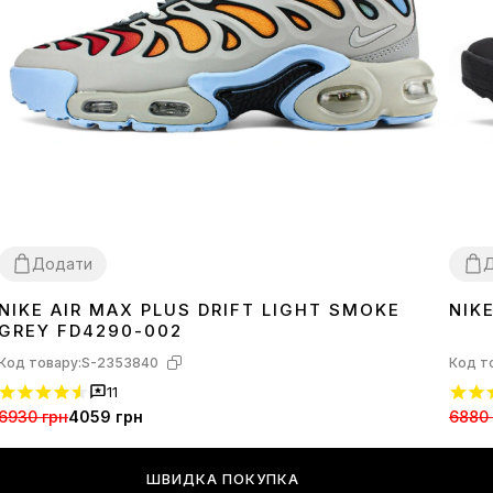
Додати
NIKE AIR MAX PLUS DRIFT LIGHT SMOKE
NIK
41
42
43
44
45
36
3
GREY FD4290-002
Код товару:
S-2353840
Код т
11
6930 грн
4059 грн
6880 
ШВИДКА ПОКУПКА