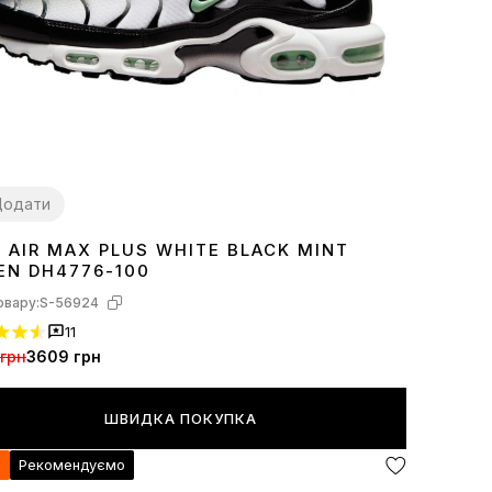
Додати
E AIR MAX PLUS WHITE BLACK MINT
1
42
43
44
45
EN DH4776-100
овару:
S-56924
11
грн
3609 грн
ШВИДКА ПОКУПКА
я
Рекомендуємо