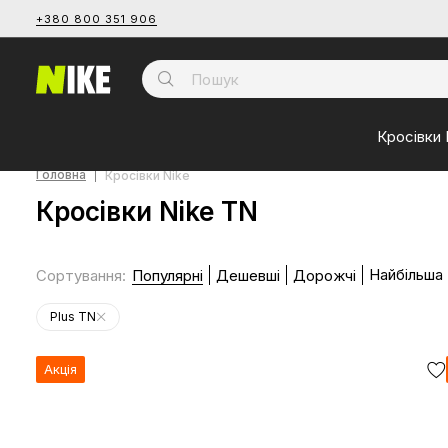
+380 800 351 906
Кросівки 
Головна
Кросівки Nike
Кросівки Nike TN
Найбільша
Сортування
:
Популярні
Дешевші
Дорожчі
Plus TN
Акція