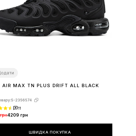
Додати
E AIR MAX TN PLUS DRIFT ALL BLACK
7
38
40
41
42
43
44
45
овару:
S-2356574
11
грн
4209 грн
ШВИДКА ПОКУПКА