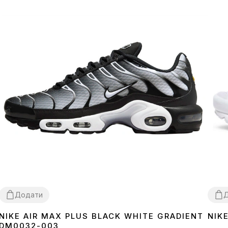
Додати
NIKE AIR MAX PLUS BLACK WHITE GRADIENT
NIK
37
38
39
40
41
42
43
44
45
36
3
DM0032-003