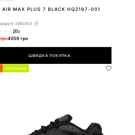
E AIR MAX PLUS 7 BLACK HQ2197-001
2
43
44
45
овару:
S-2360353
0
 грн
4059 грн
ШВИДКА ПОКУПКА
я
Ексклюзив