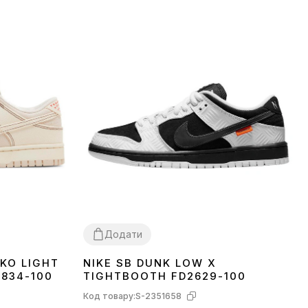
Додати
KO LIGHT
NIKE SB DUNK LOW X
41
42
43
44
45
834-100
TIGHTBOOTH FD2629-100
Код товару:
S-2351658