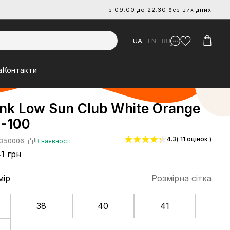
з 09:00 до 22:30 без вихідних
UA
EN
RU
а
Контакти
nk Low Sun Club White Orange
-100
4.3
( 11 оцінок )
350006
В наявності
1 грн
мір
Розмірна сітка
38
40
41