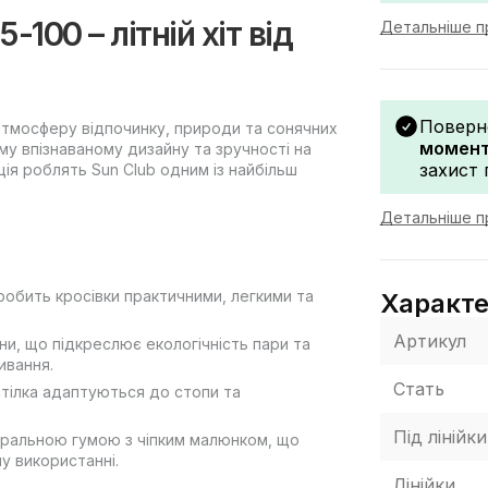
100 – літній хіт від
Детальніше пр
Поверн
 атмосферу відпочинку, природи та сонячних
моменту
му впізнаваному дизайну та зручності на
захист 
я роблять Sun Club одним із найбільш
Детальніше п
робить кросівки практичними, легкими та
Характ
Артикул
ни, що підкреслює екологічність пари та
ивання.
Стать
стілка адаптуються до стопи та
Під лінійки
уральною гумою з чіпким малюнком, що
му використанні.
Лінійки