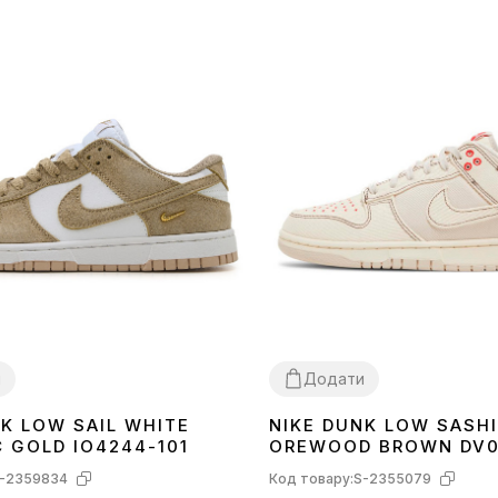
и
Додати
NK LOW SAIL WHITE
NIKE DUNK LOW SASHI
40
41
45
36
C GOLD IO4244-101
OREWOOD BROWN DV0
-2359834
Код товару:
S-2355079