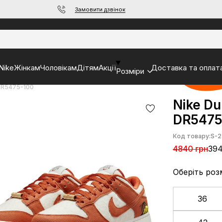
Замовити дзвінок
Nike
Жінкам
Чоловікам
Дітям
Акції
Доставка та оплат
Розміри
 DR5475-100
Nike Du
DR5475
Код товару:
S-2
4840 грн
394
Оберіть роз
36