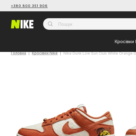
+380 800 351 906
Кросівки 
Головна
Кросівки Nike
Nike Dunk Low Sun Club White Orange