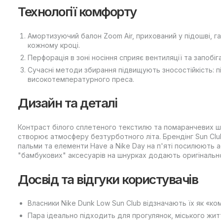
Технології комфорту
Амортизуючий балон Zoom Air, прихований у підошві, га
кожному кроці.
Перфорація в зоні носіння сприяє вентиляції та запобіг
Сучасні методи збирання підвищують зносостійкість: п
високотемпературного преса.
Дизайн та деталі
Контраст білого сплетеного текстилю та помаранчевих ш
створює атмосферу безтурботного літа. Брендінг Sun Clu
пальми та елементи Have a Nike Day на п'яті посилюють а
"бамбукових" аксесуарів на шнурках додають оригінальн
Досвід та відгуки користувачів
Власники Nike Dunk Low Sun Club відзначають їх як «комф
Пара ідеально підходить для прогулянок, міського жит