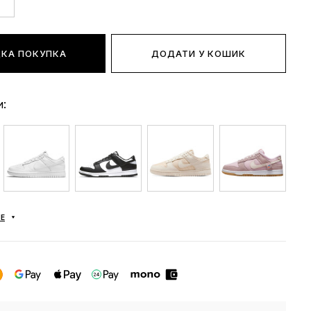
КА ПОКУПКА
ДОДАТИ У КОШИК
и:
Е