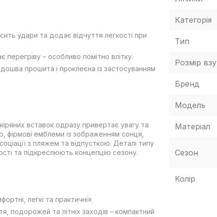
Категорія
сить удари та додає відчуття легкості при
Тип
ає перегріву – особливо помітно влітку.
Розмір взу
ідошва прошита і проклеєна із застосуванням
Бренд
Модель
кіряних вставок одразу привертає увагу та
Матеріал
b, фірмові емблеми із зображенням сонця,
соціації з пляжем та відпусткою. Деталі типу
Сезон
ості та підкреслюють концепцію сезону.
Колір
ортні, легкі та практичні».
тя, подорожей та літніх заходів – компактний