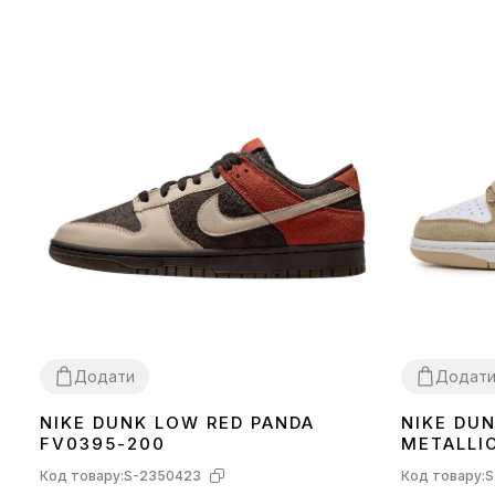
Додати
Додат
NIKE DUNK LOW RED PANDA
NIKE DU
41
43
44
36
37
38
39
FV0395-200
METALLI
Код товару:
S-2350423
Код товару:
S