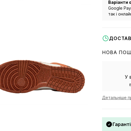
Варіанти 
Google Pay
так і онла
ДОСТАВ
НОВА ПО
У 
Детальніше п
Гаранті