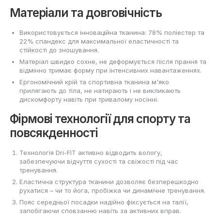
Матеріали та довговічність
Використовується інноваційна тканина: 78% поліестер та
22% спандекс для максимальної еластичності та
стійкості до зношування.
Матеріал швидко сохне, не деформується після прання та
відмінно тримає форму при інтенсивних навантаженнях.
Ергономічний крій та спортивна тканина м'яко
прилягають до тіла, не натирають і не викликають
дискомфорту навіть при тривалому носінні.
Фірмові технології для спорту та
повсякденності
Технологія Dri-FIT активно відводить вологу,
забезпечуючи відчуття сухості та свіжості під час
тренування.
Еластична структура тканини дозволяє безперешкодно
рухатися – чи то йога, пробіжка чи динамічне тренування.
Пояс середньої посадки надійно фіксується на талії,
запобігаючи сповзанню навіть за активних вправ.