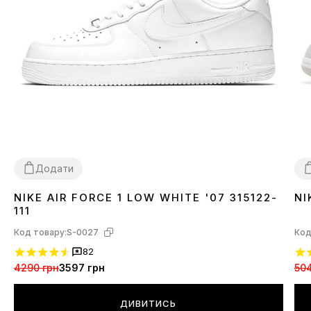
Додати
NIKE AIR FORCE 1 LOW WHITE '07 315122-
NI
36
37
38
39
40
41
42
43
44
45
46
3
111
Код товару:
S-0027
Код
82
4290 грн
3597 грн
504
ДИВИТИСЬ