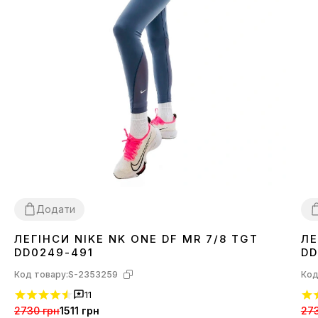
Додати
ЛЕГІНСИ NIKE NK ONE DF MR 7/8 TGT
ЛЕ
XS
L
X
DD0249-491
DD
Код товару:
S-2353259
Код
11
2730 грн
1511 грн
273