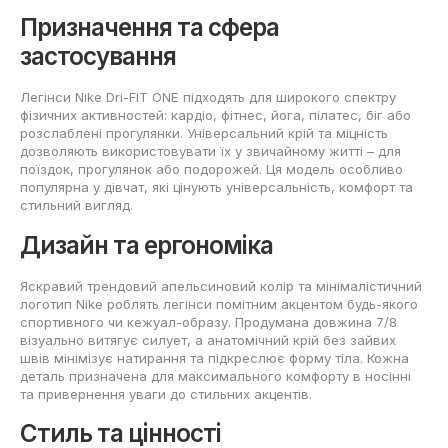
Призначення та сфера
застосування
Легінси Nike Dri-FIT ONE підходять для широкого спектру
фізичних активностей: кардіо, фітнес, йога, пілатес, біг або
розслаблені прогулянки. Універсальний крій та міцність
дозволяють використовувати їх у звичайному житті – для
поїздок, прогулянок або подорожей. Ця модель особливо
популярна у дівчат, які цінують універсальність, комфорт та
стильний вигляд.
Дизайн та ергономіка
Яскравий трендовий апельсиновий колір та мінімалістичний
логотип Nike роблять легінси помітним акцентом будь-якого
спортивного чи кежуал-образу. Продумана довжина 7/8
візуально витягує силует, а анатомічний крій без зайвих
швів мінімізує натирання та підкреслює форму тіла. Кожна
деталь призначена для максимального комфорту в носінні
та привернення уваги до стильних акцентів.
Стиль та цінності