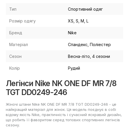
Тип
Спортивний одяг
Розмір одягу
XS, S, M, L
Бренд
Nike
Матеріал
Спандекс, Поліестер
Сезон
Весна-літо, 4 сезони
Колір
Рудий
Легінси Nike NK ONE DF MR 7/8
TGT DD0249-246
Жіночі штани Nike NK ONE DF MR 7/8 TGT DD0249-246 - це
найкращий матеріал для жінок. Ця модель поєднує в собі
відому якість Nike, практичність і сучасний яскравий дизайн,
що робить її фаворитом серед топових спортивних легінсів
сезону.