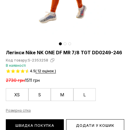
Легінси Nike NK ONE DF MR 7/8 TGT DD0249-246
Код товару:
S-2353258
В наявності
4.5
( 12 оцінок )
2730 грн
1511 грн
XS
S
M
L
Розмірна сітка
ШВИДКА ПОКУПКА
ДОДАТИ У КОШИК