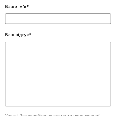
Ваше ім’я*
Ваш відгук*
Увага! Для запобігання спаму та нецензурної