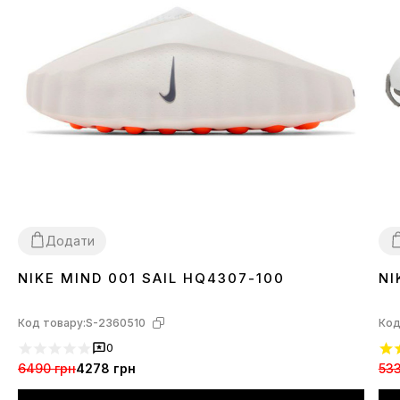
Додати
NIKE MIND 001 SAIL HQ4307-100
NI
37
38
39
40
41
42
43
44
3
Код товару:
S-2360510
Код
0
6490 грн
4278 грн
533