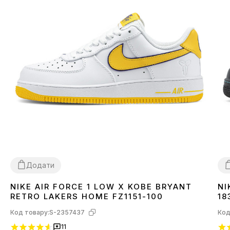
Додати
NIKE AIR FORCE 1 LOW X KOBE BRYANT
NI
40
41
42
43
44
3
RETRO LAKERS HOME FZ1151-100
18
Код товару:
S-2357437
Код
11