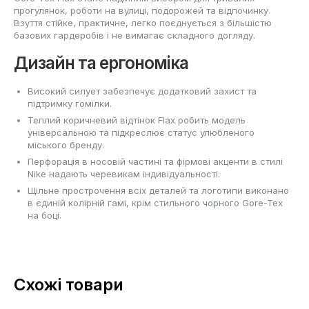
прогулянок, роботи на вулиці, подорожей та відпочинку.
Взуття стійке, практичне, легко поєднується з більшістю
базових гардеробів і не вимагає складного догляду.
Дизайн та ергономіка
Високий силует забезпечує додатковий захист та
підтримку гомілки.
Теплий коричневий відтінок Flax робить модель
універсальною та підкреслює статус улюбленого
міського бренду.
Перфорація в носовій частині та фірмові акценти в стилі
Nike надають черевикам індивідуальності.
Щільне прострочення всіх деталей та логотипи виконано
в єдиній колірній гамі, крім стильного чорного Gore-Tex
на боці.
Схожі товари