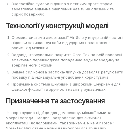
Зносостійка гумова підошва з великим протектором
забезпечує відмінне зчеплення навіть на слизьких та
сирих поверхнях.
Технології у конструкції моделі
Фірмова система амортизації Air-Sole у внутрішній частині
підошви захищає суглоби від ударних навантажень і
робить хід м'якшим.
Водовідштовхувальне покриття Gore-Tex по всій поверхні
ефективно перешкоджає попаданню води всередину та
зберігає ноги сухими.
Знімна силіконова застібка-липучка дозволяє регулювати
посадку під індивідуальні уподобання користувача.
Продумана система шнурівки з широкими шнурками для
швидкої фіксації та зручності навіть у рукавичках.
Призначення та застосування
Ця пара чудово підійде для демісезону, міської зими та
мокрої погоди – модель розроблена для активної
експлуатації як чоловіками, так і жінками. Nike Air Force 1
Gore-Tex Flax стане надійним вибором для тривалих