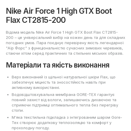
Nike Air Force 1 High GTX Boot
Flax CT2815-200
Відома модель Nike Air Force 1 High GTX Boot Flax CT2815-
200 – це універсальний вибір на кожен день та для складних
погодних умов. Пара поєднує перевірену якість легендарної
"Аїр Форс" з функціональністю сучасних зимових черевиків,
стаючи хітом серед практичних та стильних міських образів.
Матеріали та якість виконання
Верх виконаний із щільної натуральної шкіри Flax, що
забезпечує міцність та зносостійкість навіть при
активному використанні.
Водовідштовхувальна мембрана GORE-TEX гарантує
повний захист від вологи, залишаючись дихаючою та
сприяючи підтримці оптимального тепла без перегріву
стопи.
М'яка текстильна підкладка з інтегрованим шаром Gore-
Tex створює додаткову теплоізоляцію та комфорт у
прохолодну погоду.