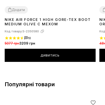
Додати
NIKE AIR FORCE 1 HIGH GORE-TEX BOOT
NI
41
3
MEDIUM OLIVE С МЕХОМ
OR
Код товару:
S-2350580
Код
10
5077 грн
3209 грн
48
ДИВИТИСЬ
Популярні товари