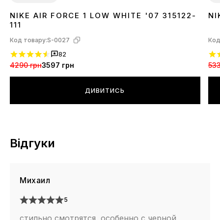
NIKE AIR FORCE 1 LOW WHITE '07 315122-
NI
36
37
38
39
40
41
42
43
44
45
46
3
111
Код товару:
S-0027
Код
82
4290 грн
3597 грн
533
ДИВИТИСЬ
Відгуки
Михаил
5
стильно смотрятся, особенно с черной