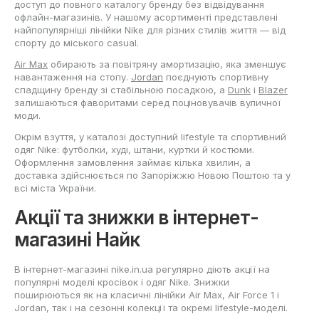
доступ до повного каталогу бренду без відвідування
офлайн-магазинів. У нашому асортименті представлені
найпопулярніші лінійки Nike для різних стилів життя — від
спорту до міського casual.
Air Max
обирають за повітряну амортизацію, яка зменшує
навантаження на стопу.
Jordan
поєднують спортивну
спадщину бренду зі стабільною посадкою, а
Dunk
і
Blazer
залишаються фаворитами серед поціновувачів вуличної
моди.
Окрім взуття, у каталозі доступний lifestyle та спортивний
одяг Nike: футболки, худі, штани, куртки й костюми.
Оформлення замовлення займає кілька хвилин, а
доставка здійснюється по Запоріжжю Новою Поштою та у
всі міста України.
Акції та знижки в інтернет-
магазині Найк
В інтернет-магазині nike.in.ua регулярно діють акції на
популярні моделі кросівок і одяг Nike. Знижки
поширюються як на класичні лінійки Air Max, Air Force 1 і
Jordan, так і на сезонні колекції та окремі lifestyle-моделі.