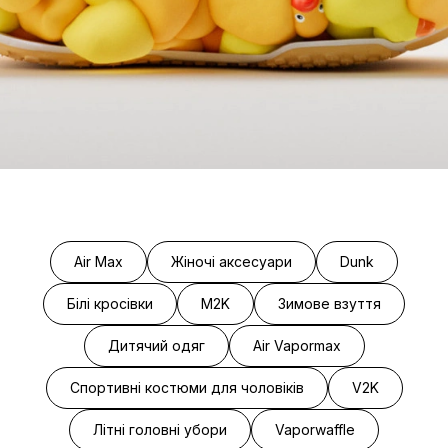
Air Max
Жіночі аксесуари
Dunk
Білі кросівки
M2K
Зимове взуття
Дитячий одяг
Air Vapormax
Спортивні костюми для чоловіків
V2K
Літні головні убори
Vaporwaffle