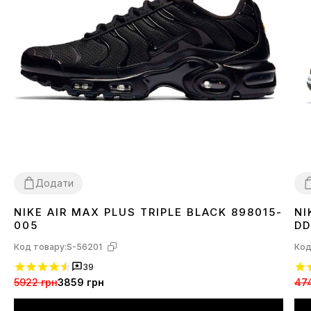
Додати
NIKE AIR MAX PLUS TRIPLE BLACK 898015-
NI
36
37
38
39
40
41
42
43
44
45
3
005
DD
Код товару:
S-56201
Код
39
5922 грн
3859 грн
47