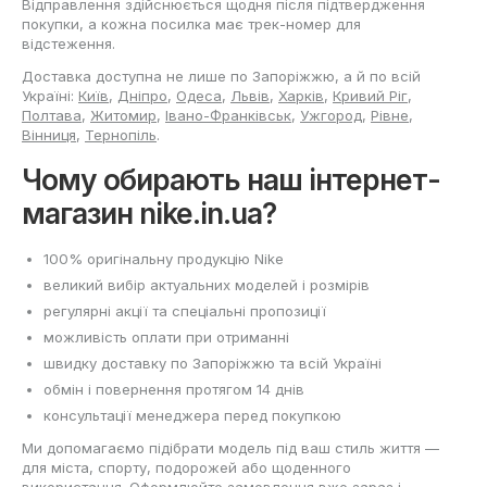
Відправлення здійснюється щодня після підтвердження
покупки, а кожна посилка має трек-номер для
відстеження.
Доставка доступна не лише по Запоріжжю, а й по всій
Україні:
Київ
,
Дніпро
,
Одеса
,
Львів
,
Харків
,
Кривий Ріг
,
Полтава
,
Житомир
,
Івано-Франківськ
,
Ужгород
,
Рівне
,
Вінниця
,
Тернопіль
.
Чому обирають наш інтернет-
магазин nike.in.ua?
100% оригінальну продукцію Nike
великий вибір актуальних моделей і розмірів
регулярні акції та спеціальні пропозиції
можливість оплати при отриманні
швидку доставку по Запоріжжю та всій Україні
обмін і повернення протягом 14 днів
консультації менеджера перед покупкою
Ми допомагаємо підібрати модель під ваш стиль життя —
для міста, спорту, подорожей або щоденного
використання. Оформлюйте замовлення вже зараз і