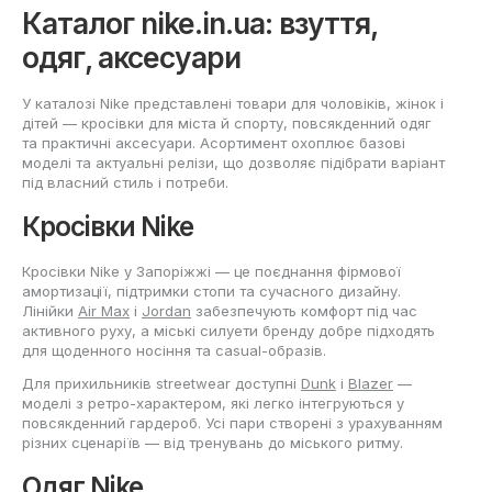
Каталог nike.in.ua: взуття,
одяг, аксесуари
У каталозі Nike представлені товари для чоловіків, жінок і
дітей — кросівки для міста й спорту, повсякденний одяг
та практичні аксесуари. Асортимент охоплює базові
моделі та актуальні релізи, що дозволяє підібрати варіант
під власний стиль і потреби.
Кросівки Nike
Кросівки Nike у Запоріжжі — це поєднання фірмової
амортизації, підтримки стопи та сучасного дизайну.
Лінійки
Air Max
і
Jordan
забезпечують комфорт під час
активного руху, а міські силуети бренду добре підходять
для щоденного носіння та casual-образів.
Для прихильників streetwear доступні
Dunk
і
Blazer
—
моделі з ретро-характером, які легко інтегруються у
повсякденний гардероб. Усі пари створені з урахуванням
різних сценаріїв — від тренувань до міського ритму.
Одяг Nike