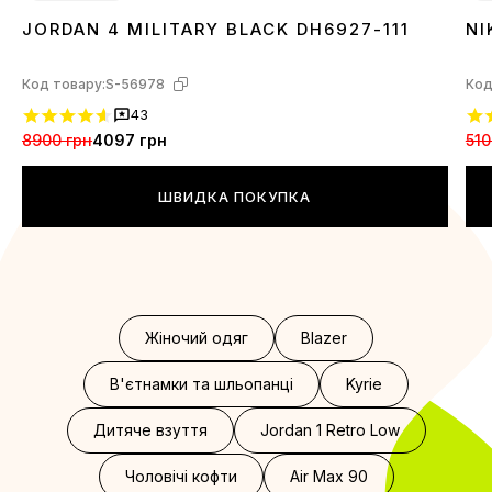
JORDAN 4 MILITARY BLACK DH6927-111
NI
36
37
38
39
40
41
42
43
44
3
Код товару:
S-56978
Код
43
8900 грн
4097 грн
510
ШВИДКА ПОКУПКА
Жіночий одяг
Blazer
В'єтнамки та шльопанці
Kyrie
Дитяче взуття
Jordan 1 Retro Low
Чоловічі кофти
Air Max 90