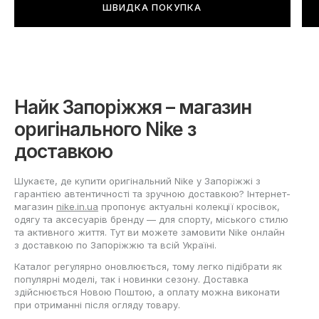
ШВИДКА ПОКУПКА
Найк Запоріжжя – магазин
оригінального Nike з
доставкою
Шукаєте, де купити оригінальний Nike у Запоріжжі з
гарантією автентичності та зручною доставкою? Інтернет-
магазин
nike.in.ua
пропонує актуальні колекції кросівок,
одягу та аксесуарів бренду — для спорту, міського стилю
та активного життя. Тут ви можете замовити Nike онлайн
з доставкою по Запоріжжю та всій Україні.
Каталог регулярно оновлюється, тому легко підібрати як
популярні моделі, так і новинки сезону. Доставка
здійснюється Новою Поштою, а оплату можна виконати
при отриманні після огляду товару.