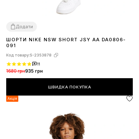
Додати
ШОРТИ NIKE NSW SHORT JSY AA DA0806-
S
091
Код товару:
S-2353878
11
1680 грн
935 грн
ШВИДКА ПОКУПКА
Акція