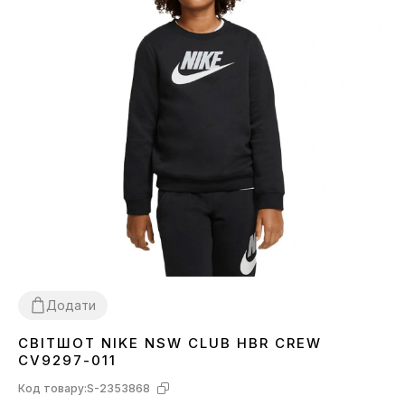
Додати
СВІТШОТ NIKE NSW CLUB HBR CREW
XS
CV9297-011
Код товару:
S-2353868