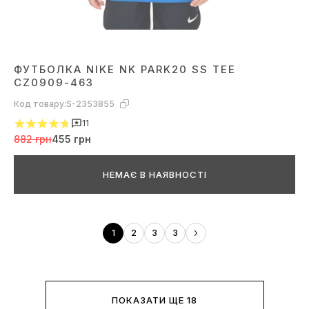
ФУТБОЛКА NIKE NK PARK20 SS TEE
CZ0909-463
Код товару:
S-2353855
11
882 грн
455 грн
НЕМАЄ В НАЯВНОСТІ
1
2
3
3
ПОКАЗАТИ ЩЕ 18