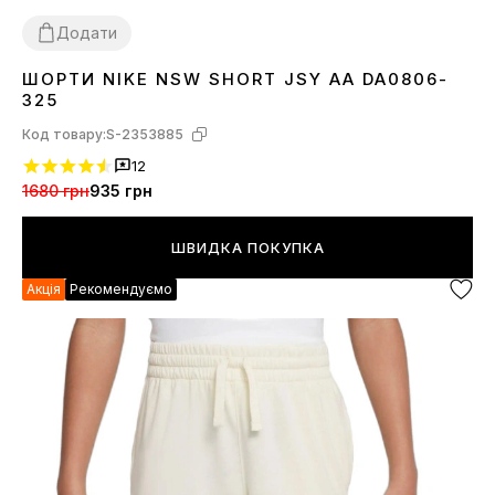
Додати
ШОРТИ NIKE NSW SHORT JSY AA DA0806-
XS
S
M
L
XL
325
Код товару:
S-2353885
12
1680 грн
935 грн
ШВИДКА ПОКУПКА
Акція
Рекомендуємо