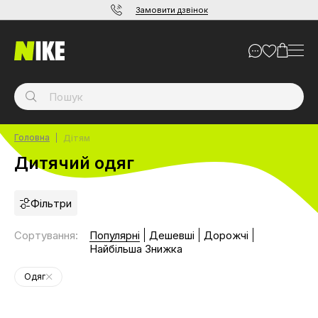
Замовити дзвінок
Головна
Дітям
Дитячий одяг
Фільтри
Сортування
:
Популярні
Дешевші
Дорожчі
Найбільша Знижка
Одяг