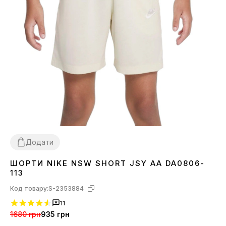
Додати
ШОРТИ NIKE NSW SHORT JSY AA DA0806-
XS
L
XL
113
Код товару:
S-2353884
11
1680 грн
935 грн