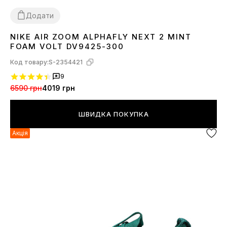
Додати
NIKE AIR ZOOM ALPHAFLY NEXT 2 MINT
44
FOAM VOLT DV9425-300
Код товару:
S-2354421
9
6590 грн
4019 грн
ШВИДКА ПОКУПКА
Акція