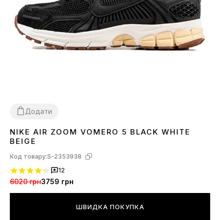
Додати
NIKE AIR ZOOM VOMERO 5 BLACK WHITE
40
41
42
44
BEIGE
Код товару:
S-2353938
12
6020 грн
3759 грн
ШВИДКА ПОКУПКА