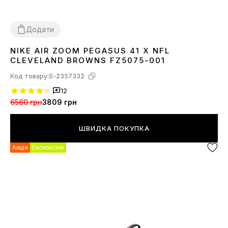
Додати
NIKE AIR ZOOM PEGASUS 41 X NFL
44
45
CLEVELAND BROWNS FZ5075-001
Код товару:
S-2357332
12
6560 грн
3809 грн
ШВИДКА ПОКУПКА
Акція
Ексклюзив