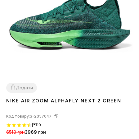
Додати
NIKE AIR ZOOM ALPHAFLY NEXT 2 GREEN
37
38
39
42
Код товару:
S-2357047
10
6510 грн
3969 грн