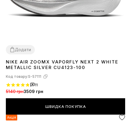
Додати
NIKE AIR ZOOMX VAPORFLY NEXT 2 WHITE
45
METALLIC SILVER CU4123-100
Код товару:
S-57111
11
5140 грн
3509 грн
ШВИДКА ПОКУПКА
Акція