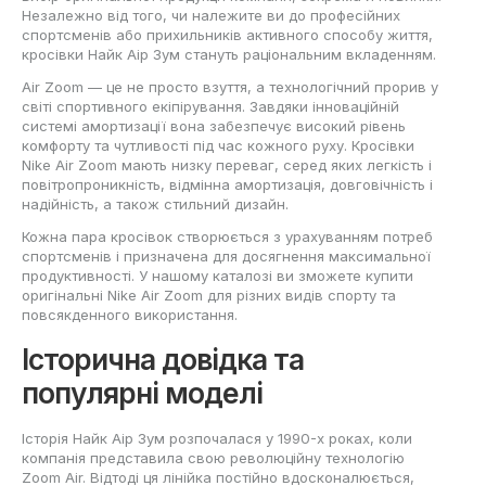
Незалежно від того, чи належите ви до професійних
спортсменів або прихильників активного способу життя,
кросівки Найк Аір Зум стануть раціональним вкладенням.
Air Zoom — це не просто взуття, а технологічний прорив у
світі спортивного екіпірування. Завдяки інноваційній
системі амортизації вона забезпечує високий рівень
комфорту та чутливості під час кожного руху. Кросівки
Nike Air Zoom мають низку переваг, серед яких легкість і
повітропроникність, відмінна амортизація, довговічність і
надійність, а також стильний дизайн.
Кожна пара кросівок створюється з урахуванням потреб
спортсменів і призначена для досягнення максимальної
продуктивності. У нашому каталозі ви зможете купити
оригінальні Nike Air Zoom для різних видів спорту та
повсякденного використання.
Історична довідка та
популярні моделі
Історія Найк Аір Зум розпочалася у 1990-х роках, коли
компанія представила свою революційну технологію
Zoom Air. Відтоді ця лінійка постійно вдосконалюється,