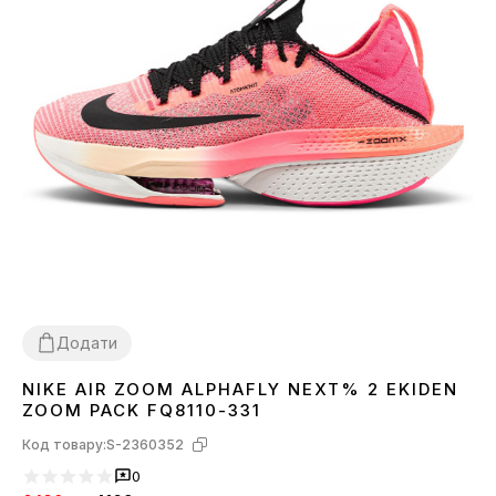
Додати
NIKE AIR ZOOM ALPHAFLY NEXT% 2 EKIDEN
36
37
38
39
40
ZOOM PACK FQ8110-331
Код товару:
S-2360352
0