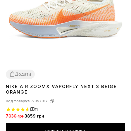
Додати
NIKE AIR ZOOMX VAPORFLY NEXT 3 BEIGE
36
37
38
39
40
44
45
ORANGE
Код товару:
S-2357317
11
7030 грн
3859 грн