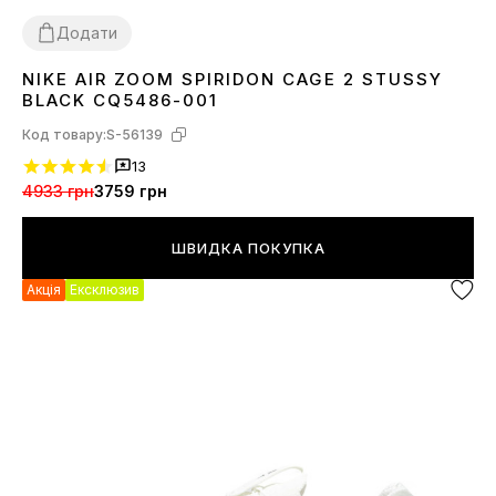
Додати
NIKE AIR ZOOM SPIRIDON CAGE 2 STUSSY
36
37
38
39
40
41
42
43
44
45
BLACK CQ5486-001
Код товару:
S-56139
13
4933 грн
3759 грн
ШВИДКА ПОКУПКА
Акція
Ексклюзив