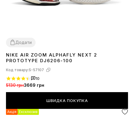
Додати
NIKE AIR ZOOM ALPHAFLY NEXT 2
38
39
41
42
44
45
PROTOTYPE DJ6206-100
Код товару:
S-57107
10
5130 грн
3669 грн
ШВИДКА ПОКУПКА
Акція
Ексклюзив