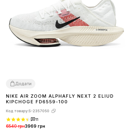
Додати
NIKE AIR ZOOM ALPHAFLY NEXT 2 ELIUD
40
41
42
43
44
45
KIPCHOGE FD6559-100
Код товару:
S-2357050
11
6540 грн
3969 грн