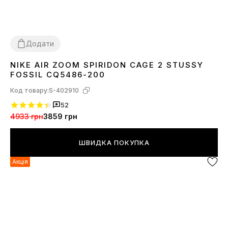
Додати
NIKE AIR ZOOM SPIRIDON CAGE 2 STUSSY
36
37
38
39
40
41
42
43
44
45
FOSSIL CQ5486-200
Код товару:
S-402910
52
4933 грн
3859 грн
ШВИДКА ПОКУПКА
Акція