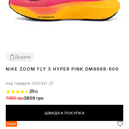
Додати
NIKE ZOOM FLY 5 HYPER PINK DM8968-600
40
41
42
43
44
45
Код товару:
S-2357321
10
7050 грн
3809 грн
ШВИДКА ПОКУПКА
Акція