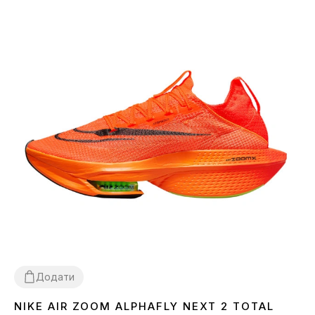
Додати
NIKE AIR ZOOM ALPHAFLY NEXT 2 TOTAL
36
37
38
39
40
41
44