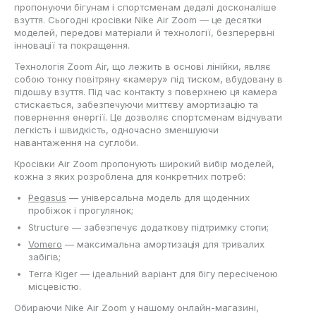
пропонуючи бігунам і спортсменам дедалі досконаліше
взуття. Сьогодні кросівки Nike Air Zoom — це десятки
моделей, передові матеріали й технології, безперервні
інновації та покращення.
Технологія Zoom Air, що лежить в основі лінійки, являє
собою тонку повітряну «камеру» під тиском, вбудовану в
підошву взуття. Під час контакту з поверхнею ця камера
стискається, забезпечуючи миттєву амортизацію та
повернення енергії. Це дозволяє спортсменам відчувати
легкість і швидкість, одночасно зменшуючи
навантаження на суглоби.
Кросівки Air Zoom пропонують широкий вибір моделей,
кожна з яких розроблена для конкретних потреб:
Pegasus
— універсальна модель для щоденних
пробіжок і прогулянок;
Structure — забезпечує додаткову підтримку стопи;
Vomero
— максимальна амортизація для тривалих
забігів;
Terra Kiger — ідеальний варіант для бігу пересіченою
місцевістю.
Обираючи Nike Air Zoom у нашому онлайн-магазині,