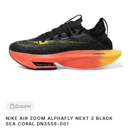
Додати
NIKE AIR ZOOM ALPHAFLY NEXT 2 BLACK
36
37
38
39
40
45
SEA CORAL DN3559-001