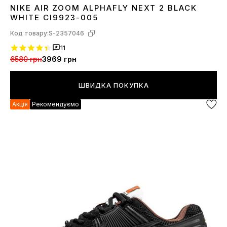
NIKE AIR ZOOM ALPHAFLY NEXT 2 BLACK
36
38
41
42
43
44
45
WHITE CI9923-005
Код товару:
S-2357046
11
6580 грн
3969 грн
ШВИДКА ПОКУПКА
Акція
Рекомендуємо