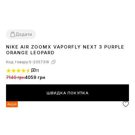
Додати
NIKE AIR ZOOMX VAPORFLY NEXT 3 PURPLE
37
39
40
41
43
44
45
ORANGE LEOPARD
Код товару:
S-2357316
11
7140 грн
4059 грн
ШВИДКА ПОКУПКА
Акція