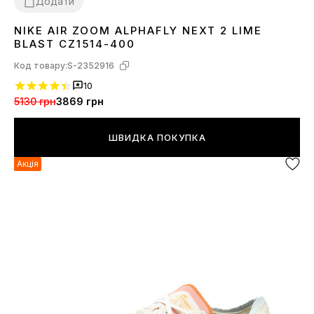
Додати
NIKE AIR ZOOM ALPHAFLY NEXT 2 LIME
42
45
BLAST CZ1514-400
Код товару:
S-2352916
10
5130 грн
3869 грн
ШВИДКА ПОКУПКА
Акція