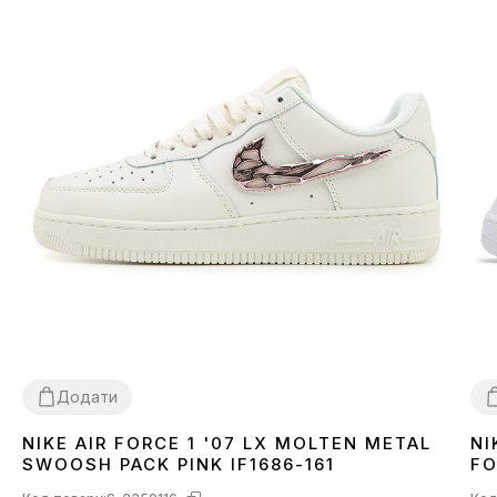
Додати
NIKE AIR FORCE 1 '07 LX MOLTEN METAL
NI
36
37
38
39
40
41
3
SWOOSH PACK PINK IF1686-161
FO