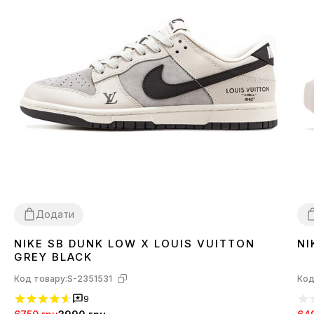
Додати
NIKE SB DUNK LOW X LOUIS VUITTON
NI
36
37
38
39
40
41
42
43
44
45
3
GREY BLACK
Код товару:
S-2351531
Код
9