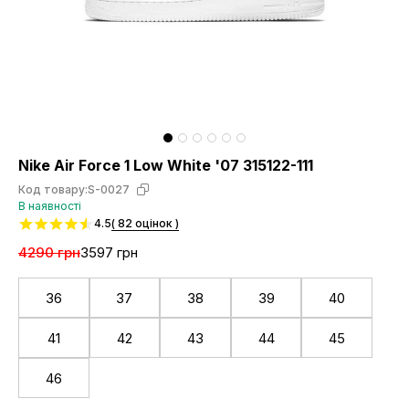
Nike Air Force 1 Low White '07 315122-111
Код товару:
S-0027
В наявності
4.5
( 82 оцінок )
4290 грн
3597 грн
36
37
38
39
40
41
42
43
44
45
46