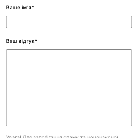
Ваше ім’я*
Ваш відгук*
Увага! Для запобігання спаму та нецензурної