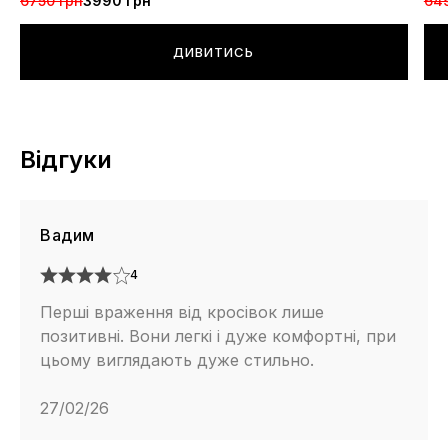
6750 грн
3990 грн
64
ДИВИТИСЬ
Відгуки
Вадим
4
Перші враження від кросівок лише
позитивні. Вони легкі і дуже комфортні, при
цьому виглядають дуже стильно.
27/02/26