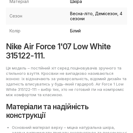
Матеріал
Шкіра
Весна-літо, Демісезон, 4
Сезон
сезони
Колір
Білий
Nike Air Force 1'07 Low White
315122-111.
Ця модель – постійний хіт серед поціновувачів зручного та
стильного взуття. Кросівки не випадково називаються
іконою: їх відзначають за універсальність, відомий дизайн та
здатність вписуватись у будь-який гардероб. Air Force 1 Low
White 315122-111 – вибір тих, хто не готовий іти на компроміс
між комфортом та класикою.
Матеріали та надійність
конструкції
Основний матеріал верху – міцна натуральна шкіра,
здатна витримувати тривалу експлуатацію та повсякденні