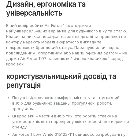
Дизайн, ергономіка та
універсальність
Білий колір робить Air Force 1 Low одним з
найуніверсальніших варіантів для будь-якого віку та стилю.
Класична низька посадка, лаконічні деталі та прошивка по
контуру надають моделі акуратного вигляду та
підкреслюють брендовий статус. Пара чудово виглядає з
повсякденним, спортивним або навіть офісним одягом – не
дарма Air Force 1'07 називають "вічною класикою" серед
кросівок.
користувальницький досвід та
репутація
Покупці відзначають комфорт, міцність та інтуїтивний
вибір для будь-яких завдань: прогулянок, роботи,
тренувань.
Ці кросівки – частий вибір тих, хто робить ставку на
універсальність та перевірену якість всесвітньо відомого
бренду.
Air Force 1 Low White 315122-111 однаково затребувані і у