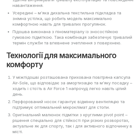
навантаження.
Усередині – м'яка дихальна текстильна підкладка та
знімна устілка, що робить модель максимально
комфортною навіть для тривалих прогулянок.
Підошва виконана з піноматеріалу із зносостійкою
гумовою підміткою. Така комбінація забезпечує тривалий
термін служби та впевнене зчеплення з поверхнею.
Технології для максимального
комфорту
У міжпідошві розташована прихована повітряна капсула
Air-Sole, що відповідає за амортизацію та м'яку посадку –
ходить і стоїть в Air Force 1 напрочуд легко навіть цілий
день.
Перфорований носок гарантує відмінну вентиляцію та
підтримує оптимальний мікроклімат для стопи.
Оригінальний малюнок підмітки з круглими pivot point –
рішення спеціально для стійкості при різких розворотах,
актуальне як для спорту, так і для активного відпочинку в
місті.