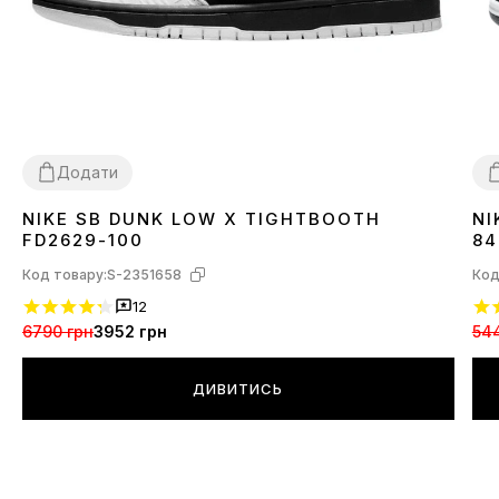
Додати
NIKE SB DUNK LOW X TIGHTBOOTH
NI
41
42
43
44
45
4
FD2629-100
84
Код товару:
S-2351658
Код
12
6790 грн
3952 грн
54
ДИВИТИСЬ