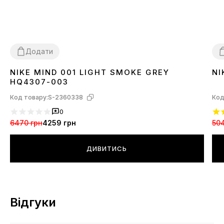
Додати
NIKE MIND 001 LIGHT SMOKE GREY
NI
36
37
38
39
40
41
42
43
44
45
3
HQ4307-003
Код товару:
S-2360338
Код
0
6470 грн
4259 грн
504
ДИВИТИСЬ
Відгуки