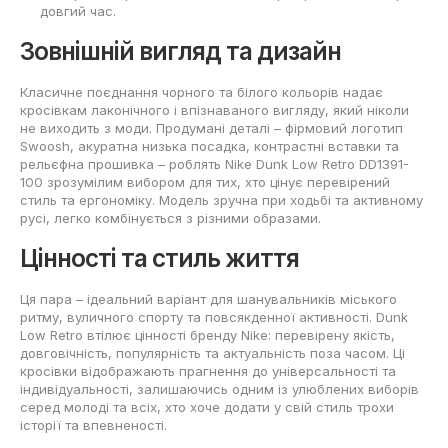
довгий час.
Зовнішній вигляд та дизайн
Класичне поєднання чорного та білого кольорів надає
кросівкам лаконічного і впізнаваного вигляду, який ніколи
не виходить з моди. Продумані деталі – фірмовий логотип
Swoosh, акуратна низька посадка, контрастні вставки та
рельєфна прошивка – роблять Nike Dunk Low Retro DD1391-
100 зрозумілим вибором для тих, хто цінує перевірений
стиль та ергономіку. Модель зручна при ходьбі та активному
русі, легко комбінується з різними образами.
Цінності та стиль життя
Ця пара – ідеальний варіант для шанувальників міського
ритму, вуличного спорту та повсякденної активності. Dunk
Low Retro втілює цінності бренду Nike: перевірену якість,
довговічність, популярність та актуальність поза часом. Ці
кросівки відображають прагнення до універсальності та
індивідуальності, залишаючись одним із улюблених виборів
серед молоді та всіх, хто хоче додати у свій стиль трохи
історії та впевненості.