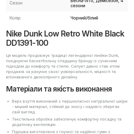
Весна-літо, Демісезон, 4
Сезон
сезони
Колір
Чорний/білий
Nike Dunk Low Retro White Black
DD1391-100
Ця модель продовжує традиції легендарної лінійки Dunk,
поєднуючи баскетбольну спадщину бренду із сучасним
підходом до комфорту та стилю. Силует давно став хітом
продажів за рахунок своєї універсальності, міцності та
впізнаваного двоколірного дизайну.
Матеріали та якість виконання
Верх взуття виконаний з першокласної натуральної шкіри
- міцний матеріал, стійкий до зносу і надовго зберігає
свій вигляд.
Текстильна обробка забезпечує комфортну посадку та
додаткову вентиляцію.
Підошва виготовлена з гнучкої та надійної гуми з