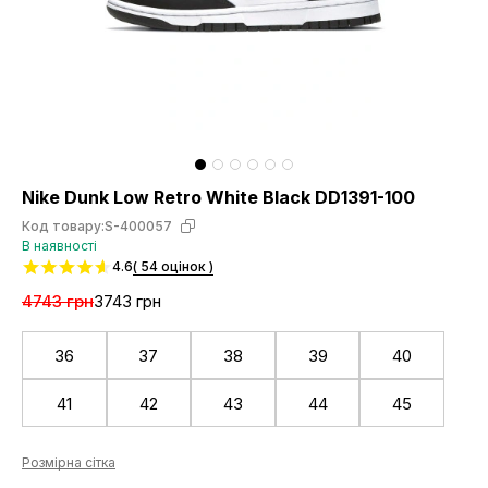
Nike Dunk Low Retro White Black DD1391-100
Код товару:
S-400057
В наявності
4.6
( 54 оцінок )
4743 грн
3743 грн
36
37
38
39
40
41
42
43
44
45
Розмірна сітка