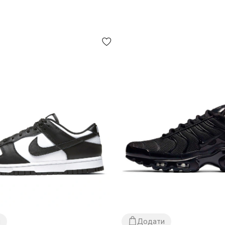
и
Додати