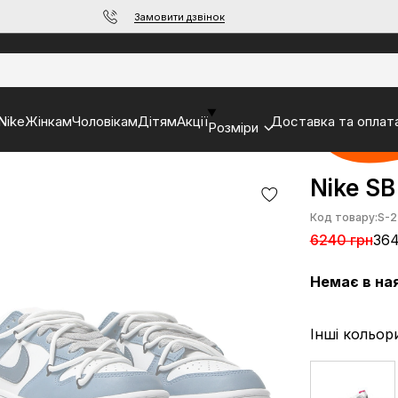
Замовити дзвінок
Nike
Жінкам
Чоловікам
Дітям
Акції
Доставка та оплат
Розміри
Nike SB
Код товару:
S-2
6240 грн
364
Немає в на
Інші кольор