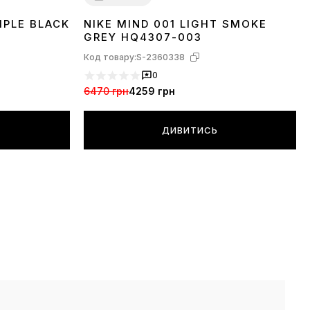
IPLE BLACK
NIKE MIND 001 LIGHT SMOKE
36
37
38
39
40
41
42
43
44
45
GREY HQ4307-003
Код товару:
S-2360338
0
6470 грн
4259 грн
ДИВИТИСЬ