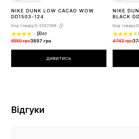
NIKE DUNK LOW CACAO WOW
NIKE DU
36
37
38
39
40
41
42
43
44
45
36
37
38
39
DD1503-124
BLACK DD
Код товару:
S-2357399
Код товару:
S
40
6550 грн
3897 грн
4743 грн
37
ДИВИТИСЬ
Відгуки