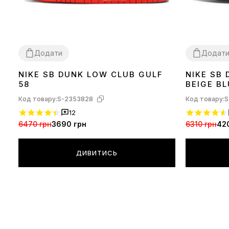
Додати
Додат
NIKE SB DUNK LOW CLUB GULF
NIKE SB
36
37
38
39
40
41
42
43
44
45
40
42
44
58
BEIGE BL
Код товару:
S-2353828
Код товару:
S
12
6470 грн
3690 грн
6310 грн
42
ДИВИТИСЬ