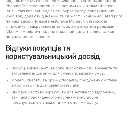
Модель Nike SB Electric Pack виконана в унікальній палітрі
Phantom/Black/Monarch із яскравими акцентами Chlorine
Blue – такі кольори виділяють образ серед повсякденних
кросівок, додають динаміки та свіжості. Іконичний Safari print
на накладках і фірмова емблема Monarch створюють
стилістику і підкреслюють зв'язок з культовими релізами
Nike. Мінімалістичний, але виразний силует залишається
актуальним поза часом.
Відгуки покупців та
користувальницький досвід
Покупці відзначають високу зносостійкість, зручність та
актуальність дизайну для сучасних міських умов.
Модель хвалять за зручну посадку, продуману систему
амортизації та довговічні матеріали.
Цю пару часто вибирають як для активного відпочинку,
так і для повсякденного носіння – воно добре
поєднується з різноманітними стилями одягу.