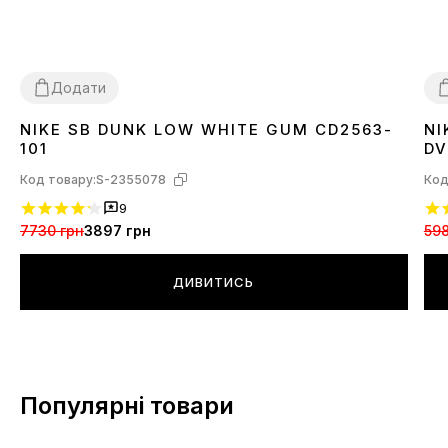
Додати
NIKE SB DUNK LOW WHITE GUM CD2563-
NI
36
37
39
42
45
3
101
DV
Код товару:
S-2355078
Код
9
7730 грн
3897 грн
598
ДИВИТИСЬ
Популярні товари