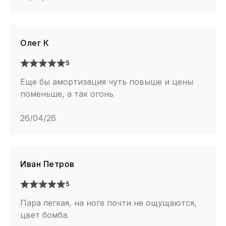
Олег К
5
Еще бы амортизация чуть повыше и цены
поменьше, а так огонь
26/04/26
Иван Петров
5
Пара легкая, на ноге почти не ощущаются,
цвет бомба.