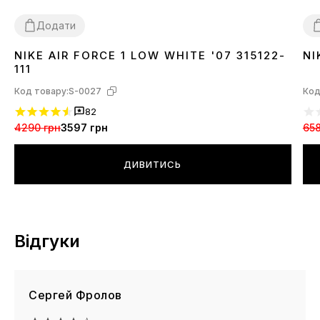
Додати
NIKE AIR FORCE 1 LOW WHITE '07 315122-
NI
36
37
38
39
40
41
42
43
44
45
46
3
111
Код товару:
S-0027
Код
82
4290 грн
3597 грн
658
ДИВИТИСЬ
Відгуки
Сергей Фролов