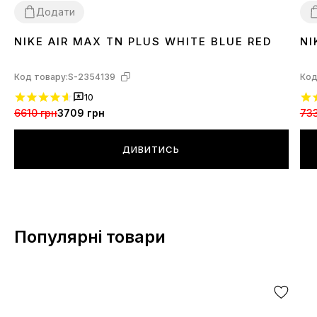
Додати
NIKE AIR MAX TN PLUS WHITE BLUE RED
NI
42
3
Код товару:
S-2354139
Код
10
6610 грн
3709 грн
733
ДИВИТИСЬ
Популярні товари