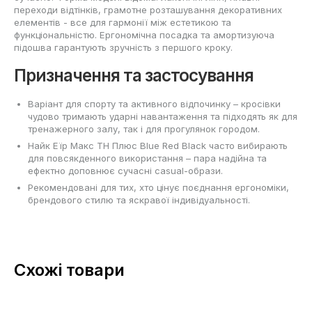
переходи відтінків, грамотне розташування декоративних
елементів - все для гармонії між естетикою та
функціональністю. Ергономічна посадка та амортизуюча
підошва гарантують зручність з першого кроку.
Призначення та застосування
Варіант для спорту та активного відпочинку – кросівки
чудово тримають ударні навантаження та підходять як для
тренажерного залу, так і для прогулянок городом.
Найк Еїр Макс ТН Плюс Blue Red Black часто вибирають
для повсякденного використання – пара надійна та
ефектно доповнює сучасні casual-образи.
Рекомендовані для тих, хто цінує поєднання ергономіки,
брендового стилю та яскравої індивідуальності.
Схожі товари