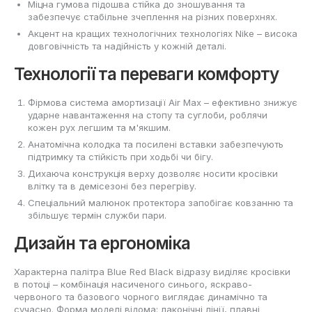
Міцна гумова підошва стійка до зношування та
забезпечує стабільне зчеплення на різних поверхнях.
Акцент на кращих технологічних технологіях Nike – висока
довговічність та надійність у кожній деталі.
Технології та переваги комфорту
Фірмова система амортизації Air Max – ефективно знижує
ударне навантаження на стопу та суглоби, роблячи
кожен рух легшим та м'якшим.
Анатомічна колодка та посилені вставки забезпечують
підтримку та стійкість при ходьбі чи бігу.
Дихаюча конструкція верху дозволяє носити кросівки
влітку та в демісезоні без перегріву.
Спеціальний малюнок протектора запобігає ковзанню та
збільшує термін служби пари.
Дизайн та ергономіка
Характерна палітра Blue Red Black відразу виділяє кросівки
в потоці – комбінація насиченого синього, яскраво-
червоного та базового чорного виглядає динамічно та
сучасно. Форма моделі відома: лаконічні лінії, плавні