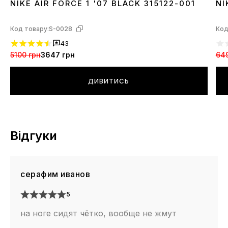
NIKE AIR FORCE 1 '07 BLACK 315122-001
NI
36
37
38
39
40
41
42
43
44
45
46
3
Код товару:
S-0028
Код
43
5100 грн
3647 грн
64
ДИВИТИСЬ
Відгуки
серафим иванов
5
на ноге сидят чётко, вообще не жмут