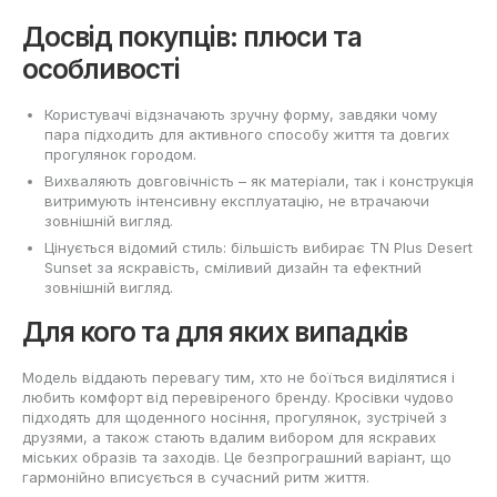
Досвід покупців: плюси та
особливості
Користувачі відзначають зручну форму, завдяки чому
пара підходить для активного способу життя та довгих
прогулянок городом.
Вихваляють довговічність – як матеріали, так і конструкція
витримують інтенсивну експлуатацію, не втрачаючи
зовнішній вигляд.
Цінується відомий стиль: більшість вибирає TN Plus Desert
Sunset за яскравість, сміливий дизайн та ефектний
зовнішній вигляд.
Для кого та для яких випадків
Модель віддають перевагу тим, хто не боїться виділятися і
любить комфорт від перевіреного бренду. Кросівки чудово
підходять для щоденного носіння, прогулянок, зустрічей з
друзями, а також стають вдалим вибором для яскравих
міських образів та заходів. Це безпрограшний варіант, що
гармонійно вписується в сучасний ритм життя.