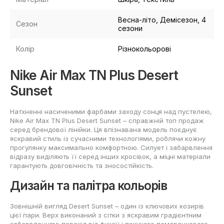
Весна-літо, Демісезон, 4
Сезон
сезони
Колір
Різнокольорові
Nike Air Max TN Plus Desert
Sunset
Натхненні насиченими фарбами заходу сонця над пустелею,
Nike Air Max TN Plus Desert Sunset – справжній топ продаж
серед брендової лінійки. Ця впізнавана модель поєднує
яскравий стиль із сучасними технологіями, роблячи кожну
прогулянку максимально комфортною. Силует і забарвлення
відразу виділяють її серед інших кросівок, а міцні матеріали
гарантують довговічність та зносостійкість.
Дизайн та палітра кольорів
Зовнішній вигляд Desert Sunset – один із ключових козирів
цієї пари. Верх виконаний з сітки з яскравим градієнтним