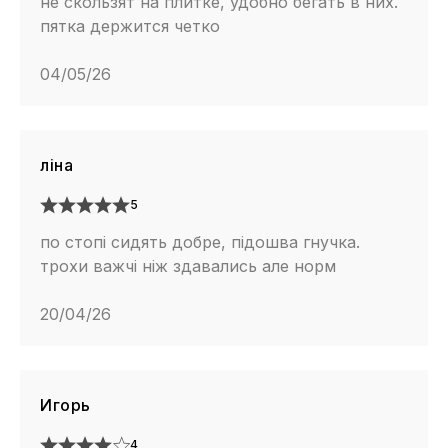
не скользят на плитке, удобно бегать в них.
пятка держится четко
04/05/26
ліна
5
по стопі сидять добре, підошва гнучка.
трохи важчі ніж здавались але норм
20/04/26
Игорь
4