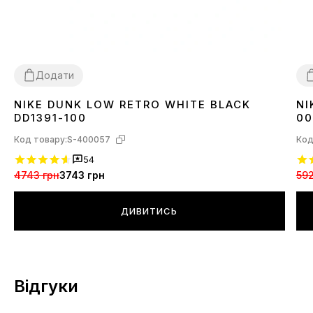
Додати
NIKE DUNK LOW RETRO WHITE BLACK
NI
36
37
38
39
40
41
42
43
44
45
3
DD1391-100
00
Код товару:
S-400057
Код
54
4743 грн
3743 грн
592
ДИВИТИСЬ
Відгуки