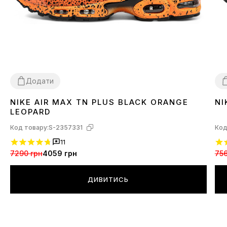
Додати
NIKE AIR MAX TN PLUS BLACK ORANGE
NI
42
4
LEOPARD
Код товару:
S-2357331
Код
11
7290 грн
4059 грн
756
ДИВИТИСЬ