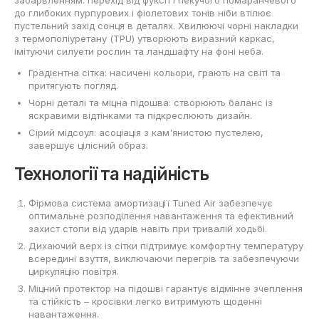
забарвленням: перехід від фуксії і пекучого помаранчевого
до глибоких пурпурових і фіолетових тонів ніби втілює
пустельний захід сонця в деталях. Хвилюючі чорні накладки
з термополіуретану (TPU) утворюють виразний каркас,
імітуючи силуети рослин та ландшафту на фоні неба.
Градієнтна сітка: насичені кольори, грають на світі та
притягують погляд.
Чорні деталі та міцна підошва: створюють баланс із
яскравими відтінками та підкреслюють дизайн.
Сірий мідсоул: асоціація з кам'янистою пустелею,
завершує цілісний образ.
Технології та надійність
Фірмова система амортизації Tuned Air забезпечує
оптимальне розподілення навантаження та ефективний
захист стопи від ударів навіть при тривалій ходьбі.
Дихаючий верх із сітки підтримує комфортну температуру
всередині взуття, виключаючи перегрів та забезпечуючи
циркуляцію повітря.
Міцний протектор на підошві гарантує відмінне зчеплення
та стійкість – кросівки легко витримують щоденні
навантаження.