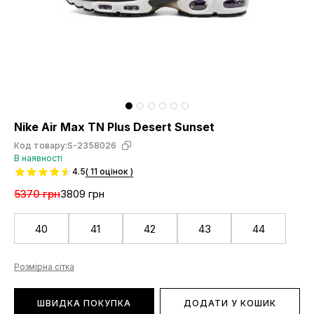
Nike Air Max TN Plus Desert Sunset
Код товару:
S-2358026
В наявності
4.5
( 11 оцінок )
5370 грн
3809 грн
40
41
42
43
44
Розмірна сітка
ШВИДКА ПОКУПКА
ДОДАТИ У КОШИК