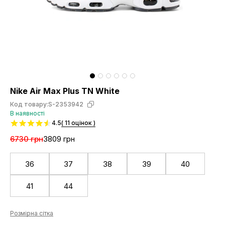
Nike Air Max Plus TN White
Код товару:
S-2353942
В наявності
4.5
( 11 оцінок )
6730 грн
3809 грн
36
37
38
39
40
41
44
Розмірна сітка