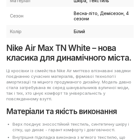
Матеріал
Шкіра, Текстиль
Весна-літо, Демісезон, 4
Сезон
сезони
Колір
Білий
Nike Air Max TN White – нова
класика для динамічного міста.
Ці кросівки із сімейства Nike Air миттєво впізнавані завдяки
поєднанню сучасних матеріалів, фірмової технології
амортизації та міцного продуманого дизайну. Модель давно
стала затребувана як серед шанувальників вуличної моди,
так і тих, хто цінує комфорт та універсальність у
повсякденному взутті.
Матеріали та якість виконання
Верх поєднує зносостійкий текстиль, синтетичну шкіру і
сітку, що дихає - гарант комфорту і довговічності.
Внутрішня підкладка виконана з м'якого текстилю, що