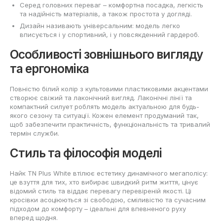
Серед головних переваг – комфортна посадка, легкість
та надійність матеріалів, а також простота у догляді.
Дизайн називають універсальним: модель легко
вписується і у спортивний, і у повсякденний гардероб.
Особливості зовнішнього вигляду
та ергономіка
Повністю білий колір з культовими пластиковими акцентами
створює свіжий та лаконічний вигляд. Лаконічні лінії та
компактний силует роблять модель актуальною для будь-
якого сезону та ситуації. Кожен елемент продуманий так,
щоб забезпечити практичність, функціональність та тривалий
термін служби.
Стиль та філософія моделі
Найк TN Plus White втілює естетику динамічного мегаполісу:
це взуття для тих, хто вибирає швидкий ритм життя, цінує
відомий стиль та віддає перевагу перевіреній якості. Ці
кросівки асоціюються зі свободою, сміливістю та сучасним
підходом до комфорту – ідеальні для впевненого руху
вперед щодня.