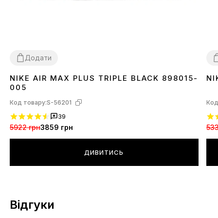
Додати
NIKE AIR MAX PLUS TRIPLE BLACK 898015-
NI
36
37
38
39
40
41
42
43
44
45
3
005
Код товару:
S-56201
Код
39
5922 грн
3859 грн
533
ДИВИТИСЬ
Відгуки