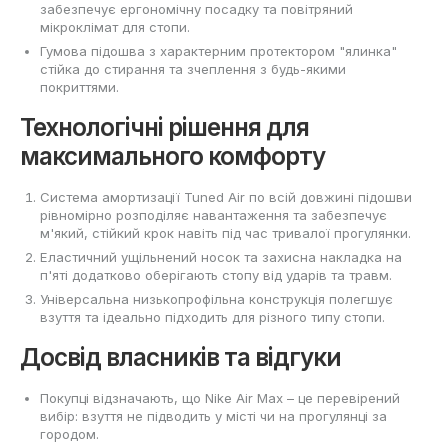
забезпечує ергономічну посадку та повітряний
мікроклімат для стопи.
Гумова підошва з характерним протектором "ялинка"
стійка до стирання та зчеплення з будь-якими
покриттями.
Технологічні рішення для
максимального комфорту
Система амортизації Tuned Air по всій довжині підошви
рівномірно розподіляє навантаження та забезпечує
м'який, стійкий крок навіть під час тривалої прогулянки.
Еластичний ущільнений носок та захисна накладка на
п'яті додатково оберігають стопу від ударів та травм.
Універсальна низькопрофільна конструкція полегшує
взуття та ідеально підходить для різного типу стопи.
Досвід власників та відгуки
Покупці відзначають, що Nike Air Max – це перевірений
вибір: взуття не підводить у місті чи на прогулянці за
городом.