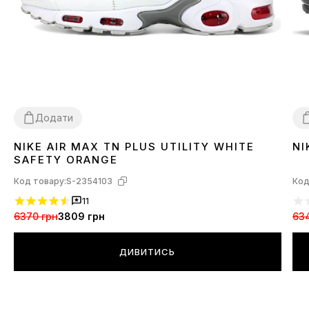
Додати
NIKE AIR MAX TN PLUS UTILITY WHITE
NI
37
38
42
4
SAFETY ORANGE
Код товару:
S-2354103
Код
11
6370 грн
3809 грн
63
ДИВИТИСЬ