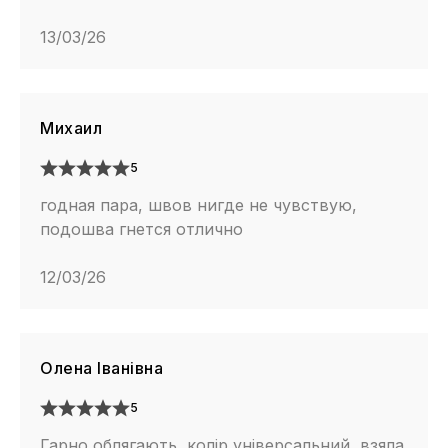
13/03/26
Михаил
5
годная пара, швов нигде не чувствую,
подошва гнется отлично
12/03/26
Олена Іванівна
5
Гарно облягають, колір універсальний, взяла