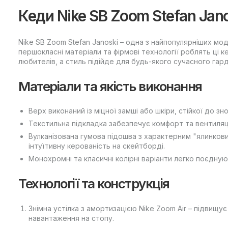
Кеди Nike SB Zoom Stefan Jan
Nike SB Zoom Stefan Janoski – одна з найпопулярніших м
першокласні матеріали та фірмові технології роблять ці 
любителів, а стиль підійде для будь-якого сучасного гар
Матеріали та якість виконання
Верх виконаний із міцної замші або шкіри, стійкої до зн
Текстильна підкладка забезпечує комфорт та вентиляці
Вулканізована гумова підошва з характерним "ялинков
інтуїтивну керованість на скейтборді.
Монохромні та класичні колірні варіанти легко поєдную
Технології та конструкція
Знімна устілка з амортизацією Nike Zoom Air – підвищу
навантаження на стопу.