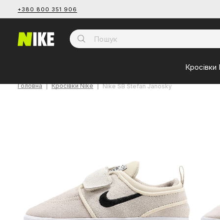
+380 800 351 906
Кросівки 
Головна
Кросівки Nike
Nike SB Stefan Janosky