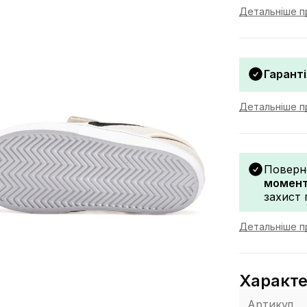
Детальніше п
Гаранті
Детальніше пр
Поверн
моменту
захист 
Детальніше п
Характ
Артикул