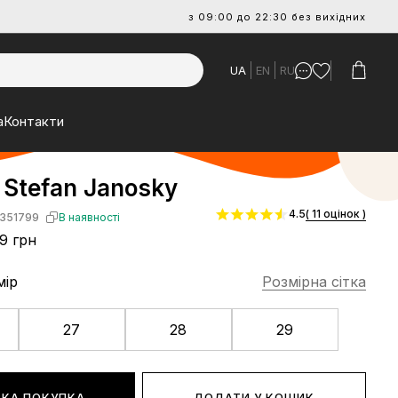
з 09:00 до 22:30 без вихідних
UA
EN
RU
а
Контакти
 Stefan Janosky
4.5
( 11 оцінок )
351799
В наявності
9 грн
мір
Розмірна сітка
27
28
29
КА ПОКУПКА
ДОДАТИ У КОШИК