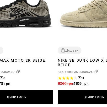
и
Додати
 MAX MOTO 2K BEIGE
NIKE SB DUNK LOW X
36
41
BEIGE
-2360480
Код товару:
S-2359625
0
11
78 грн
6360 грн
4109 грн
ДИВИТИСЬ
ДИВИТИСЬ