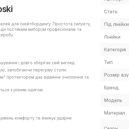
oski
Стать
оделей для скейтбордингу. Простота силуету,
Під лінійки
кеди постійним вибором професіоналів та
деробу.
Лінійки
Категорія
Тип
ошування і довго зберігає свій вигляд.
ю, запобігаючи перегріву стопи.
Розмір взу
им" протектором дає відмінне зчеплення та
Бренд
ться з різним одягом.
Модель
Матеріал
є рівень комфорту та знижує ударне
Сезон