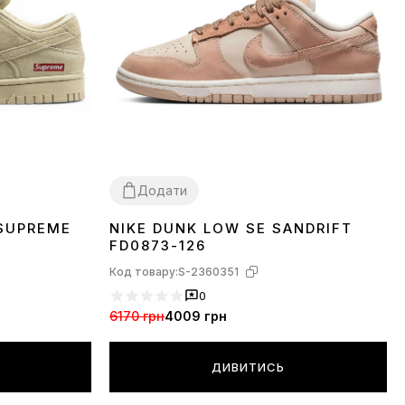
Додати
 SUPREME
NIKE DUNK LOW SE SANDRIFT
36
37
38
39
40
41
FD0873-126
Код товару:
S-2360351
0
6170 грн
4009 грн
ДИВИТИСЬ