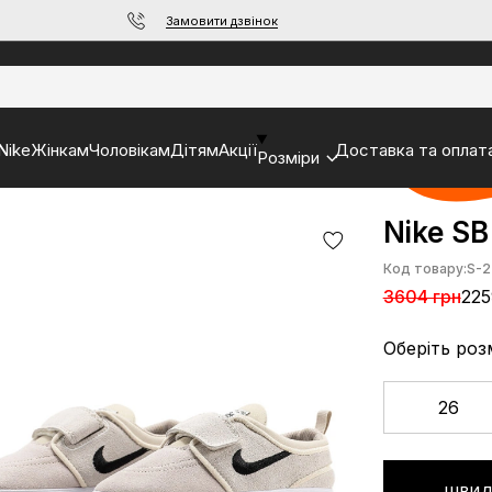
Замовити дзвінок
Nike
Жінкам
Чоловікам
Дітям
Акції
Доставка та оплат
Розміри
Nike SB
Код товару:
S-2
3604 грн
225
Оберіть роз
26
ШВИД