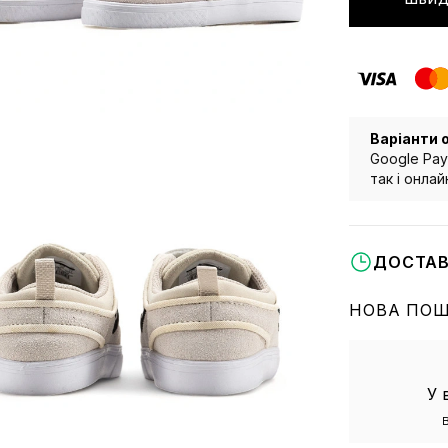
Варіанти 
Google Pay
так і онла
ДОСТАВ
НОВА ПО
У 