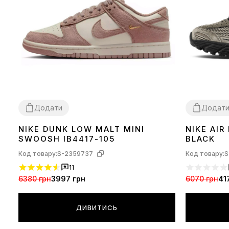
Додати
Додат
NIKE DUNK LOW MALT MINI
NIKE AIR
36
37
38
39
40
41
41
42
43
SWOOSH IB4417-105
BLACK
Код товару:
S-2359737
Код товару:
S
11
6380 грн
3997 грн
6070 грн
41
ДИВИТИСЬ