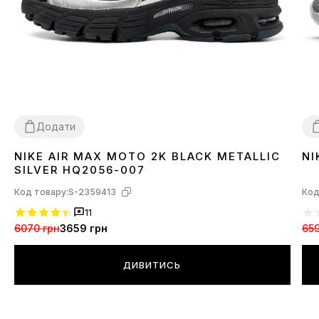
Додати
NIKE AIR MAX MOTO 2K BLACK METALLIC
NI
36
37
38
39
41
42
43
44
45
4
SILVER HQ2056-007
Код товару:
S-2359413
Код
11
6070 грн
3659 грн
659
ДИВИТИСЬ