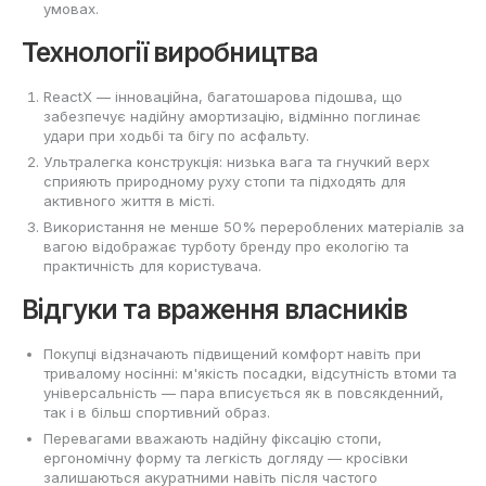
умовах.
Технології виробництва
ReactX — інноваційна, багатошарова підошва, що
забезпечує надійну амортизацію, відмінно поглинає
удари при ходьбі та бігу по асфальту.
Ультралегка конструкція: низька вага та гнучкий верх
сприяють природному руху стопи та підходять для
активного життя в місті.
Використання не менше 50% перероблених матеріалів за
вагою відображає турботу бренду про екологію та
практичність для користувача.
Відгуки та враження власників
Покупці відзначають підвищений комфорт навіть при
тривалому носінні: м'якість посадки, відсутність втоми та
універсальність — пара вписується як в повсякденний,
так і в більш спортивний образ.
Перевагами вважають надійну фіксацію стопи,
ергономічну форму та легкість догляду — кросівки
залишаються акуратними навіть після частого