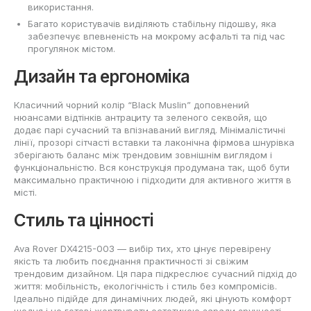
використання.
Багато користувачів виділяють стабільну підошву, яка
забезпечує впевненість на мокрому асфальті та під час
прогулянок містом.
Дизайн та ергономіка
Класичний чорний колір “Black Muslin” доповнений
нюансами відтінків антрациту та зеленого секвойя, що
додає парі сучасний та впізнаваний вигляд. Мінімалістичні
лінії, прозорі сітчасті вставки та лаконічна фірмова шнурівка
зберігають баланс між трендовим зовнішнім виглядом і
функціональністю. Вся конструкція продумана так, щоб бути
максимально практичною і підходити для активного життя в
місті.
Стиль та цінності
Ava Rover DX4215-003 — вибір тих, хто цінує перевірену
якість та любить поєднання практичності зі свіжим
трендовим дизайном. Ця пара підкреслює сучасний підхід до
життя: мобільність, екологічність і стиль без компромісів.
Ідеально підійде для динамічних людей, які цінують комфорт
щодня і не готові жертвувати естетикою заради зручності.