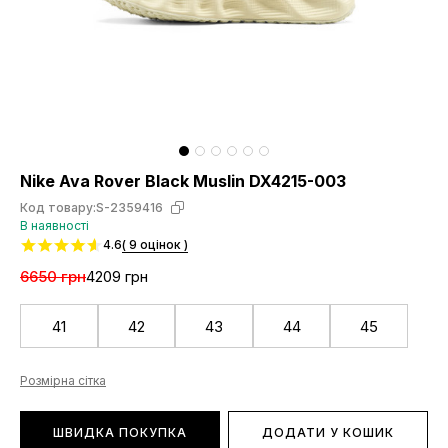
Nike Ava Rover Black Muslin DX4215-003
Код товару:
S-2359416
В наявності
4.6
( 9 оцінок )
6650 грн
4209 грн
41
42
43
44
45
Розмірна сітка
ШВИДКА ПОКУПКА
ДОДАТИ У КОШИК