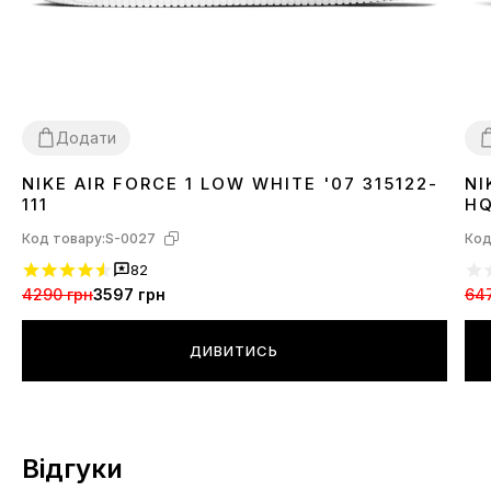
Додати
NIKE AIR FORCE 1 LOW WHITE '07 315122-
NI
36
37
38
39
40
41
42
43
44
45
46
3
111
HQ
Код товару:
S-0027
Код
82
4290 грн
3597 грн
64
ДИВИТИСЬ
Відгуки