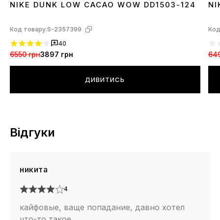
NIKE DUNK LOW CACAO WOW DD1503-124
NI
36
37
38
39
40
41
42
43
44
45
3
Код товару:
S-2357399
Код
40
6550 грн
3897 грн
64
ДИВИТИСЬ
Відгуки
никита
4
кайфовые, ваще попадание, давно хотел
что-то такое