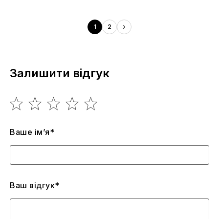
1
2
Залишити відгук
Ваше ім’я*
Ваш відгук*