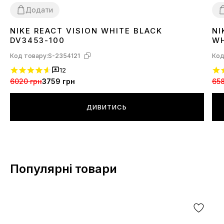
Додати
NIKE REACT VISION WHITE BLACK
NI
41
44
45
3
DV3453-100
WH
Код товару:
S-2354121
Код
12
6020 грн
3759 грн
658
ДИВИТИСЬ
Популярні товари