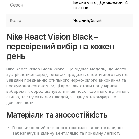
Весна-літо, Демісезон, 4
Сезон
сезони
Колір
Чорний/білий
Nike React Vision Black –
перевірений вибір на кожен
день
Nike React Vision Black White - це відома модель, що часто
зустрічається серед топових продажів спортивного взуття.
Завдяки поєднанню стильного чорно-білого виконання та
продуманої ергономіки, ці кросівки стали популярним
вибором як серед шанувальників повсякденного вуличного
стилю, так і у активних людей, які цінують комфорт та
довговічність.
Матеріали та зносостійкість
Верх виконаний з якісного текстилю та синтетики, що
забезпечує відмінну вентиляцію та приємну легкість.