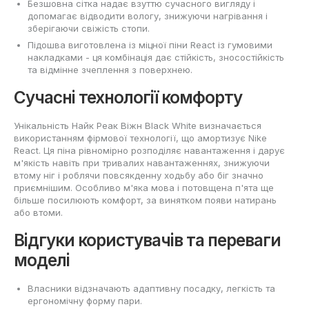
Безшовна сітка надає взуттю сучасного вигляду і
допомагає відводити вологу, знижуючи нагрівання і
зберігаючи свіжість стопи.
Підошва виготовлена із міцної піни React із гумовими
накладками - ця комбінація дає стійкість, зносостійкість
та відмінне зчеплення з поверхнею.
Сучасні технології комфорту
Унікальність Найк Реак Віжн Black White визначається
використанням фірмової технології, що амортизує Nike
React. Ця піна рівномірно розподіляє навантаження і дарує
м'якість навіть при тривалих навантаженнях, знижуючи
втому ніг і роблячи повсякденну ходьбу або біг значно
приємнішим. Особливо м'яка мова і потовщена п'ята ще
більше посилюють комфорт, за винятком появи натирань
або втоми.
Відгуки користувачів та переваги
моделі
Власники відзначають адаптивну посадку, легкість та
ергономічну форму пари.