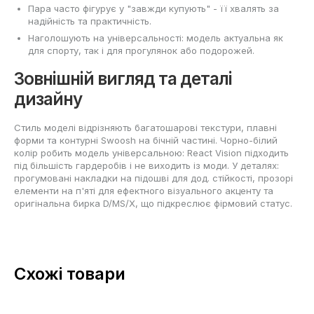
Пара часто фігурує у "завжди купують" - її хвалять за
надійність та практичність.
Наголошують на універсальності: модель актуальна як
для спорту, так і для прогулянок або подорожей.
Зовнішній вигляд та деталі
дизайну
Стиль моделі відрізняють багатошарові текстури, плавні
форми та контурні Swoosh на бічній частині. Чорно-білий
колір робить модель універсальною: React Vision підходить
під більшість гардеробів і не виходить із моди. У деталях:
прогумовані накладки на підошві для дод. стійкості, прозорі
елементи на п'яті для ефектного візуального акценту та
оригінальна бирка D/MS/X, що підкреслює фірмовий статус.
Схожі товари