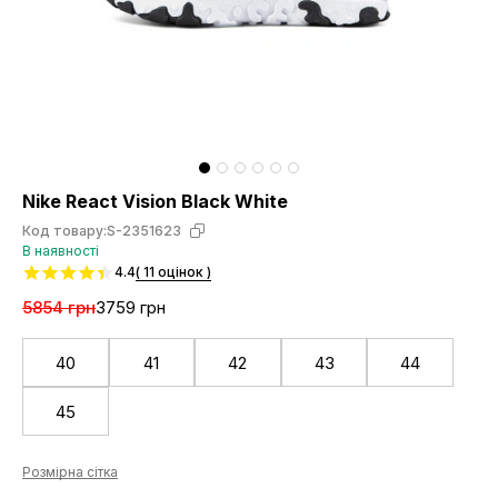
Nike React Vision Black White
Код товару:
S-2351623
В наявності
4.4
( 11 оцінок )
5854 грн
3759 грн
40
41
42
43
44
45
Розмірна сітка