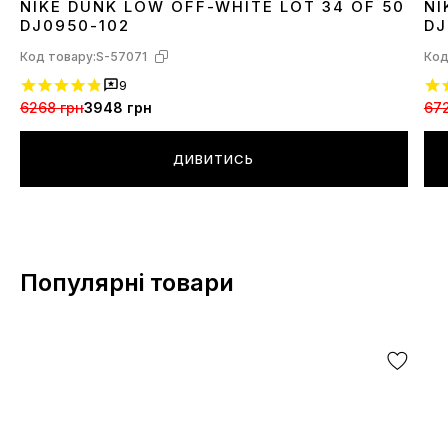
NIKE DUNK LOW OFF-WHITE LOT 34 OF 50
NI
36
37
38
39
40
3
DJ0950-102
DJ
Код товару:
S-57071
Код
9
6268 грн
3948 грн
672
ДИВИТИСЬ
Популярні товари