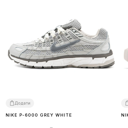
Додати
NIKE P-6000 GREY WHITE
NI
36
37
38
39
40
41
42
43
44
45
3