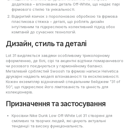
додаткова – впізнавана деталь Off-White, що надає парі
фірмового стилю та унікальності.
Відкритий язичок з поролоновою обробкою та фірмова
пластикова стяжка – деталі, що роблять дизайн
інтуїтивним та підкреслюють колективний підхід обох
компаній до сучасних технологій.
Дизайн, стиль та деталі
Lot 31 виділяється завдяки особливому триколорному
оформленню, де білі, сірі та акцентні відтінки помаранчевого
чи розового поєднуються у гармонійному балансі.
Металевий сріблястий Swoosh та фірмові написи Helvetica
друкарні надають моделі впізнаваності та ексклюзивності.
Кожен екземпляр відзначений спеціальним бейджем "31 of
50", що підкреслює його лімітованість та цінність для
колекціонерів.
Призначення та застосування
Кросівки Nike Dunk Low Off-White Lot 31 створені для
сміливих та творчих людей, які цінують актуальні
тенденції та високу функціональність.