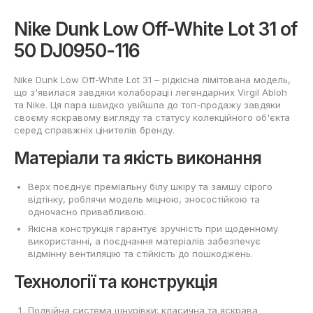
Nike Dunk Low Off-White Lot 31 of
50 DJ0950-116
Nike Dunk Low Off-White Lot 31 – рідкісна лімітована модель,
що з'явилася завдяки колаборації легендарних Virgil Abloh
та Nike. Ця пара швидко увійшла до топ-продажу завдяки
своєму яскравому вигляду та статусу колекційного об'єкта
серед справжніх цінителів бренду.
Матеріали та якість виконання
Верх поєднує преміальну білу шкіру та замшу сірого
відтінку, роблячи модель міцною, зносостійкою та
одночасно привабливою.
Якісна конструкція гарантує зручність при щоденному
використанні, а поєднання матеріалів забезпечує
відмінну вентиляцію та стійкість до пошкоджень.
Технології та конструкція
Подвійна система шнурівки: класична та яскрава