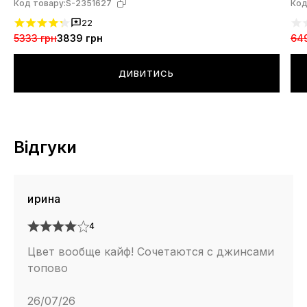
Код товару:
S-2351627
Код
22
5333 грн
3839 грн
64
ДИВИТИСЬ
Відгуки
ирина
4
Цвет вообще кайф! Сочетаются с джинсами
топово
26/07/26