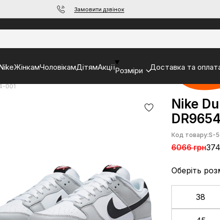
Замовити дзвінок
Nike
Жінкам
Чоловікам
Дітям
Акції
Доставка та оплат
Розміри
4-001
Nike Du
DR9654
Код товару:
S-5
6066 грн
374
Оберіть роз
38