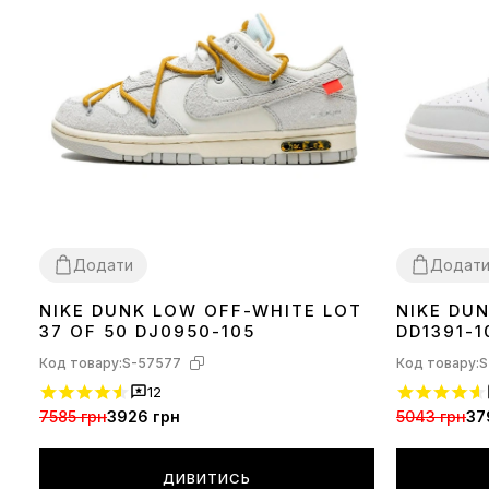
Додати
Додат
NIKE DUNK LOW OFF-WHITE LOT
NIKE DU
38
42
36
37
38
39
37 OF 50 DJ0950-105
DD1391-1
Код товару:
S-57577
Код товару:
S
12
7585 грн
3926 грн
5043 грн
37
ДИВИТИСЬ