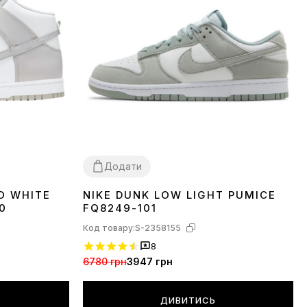
Додати
O WHITE
NIKE DUNK LOW LIGHT PUMICE
36
37
38
39
40
41
42
43
45
0
FQ8249-101
Код товару:
S-2358155
8
6780 грн
3947 грн
ДИВИТИСЬ