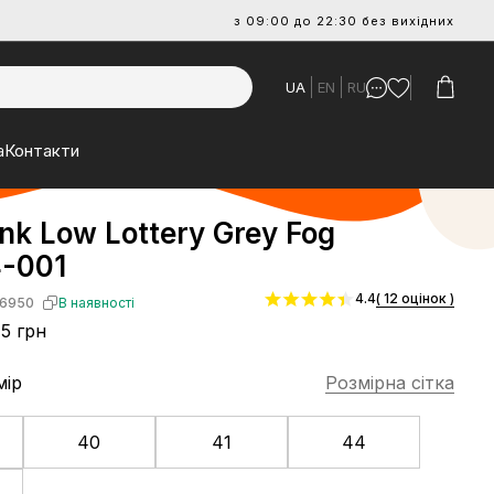
з 09:00 до 22:30 без вихідних
UA
EN
RU
а
Контакти
nk Low Lottery Grey Fog
-001
4.4
( 12 оцінок )
6950
В наявності
5 грн
мір
Розмірна сітка
40
41
44