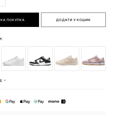
КА ПОКУПКА
ДОДАТИ У КОШИК
и:
Е