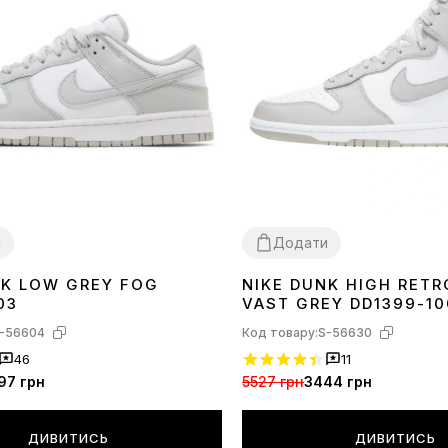
и
Додати
NK LOW GREY FOG
NIKE DUNK HIGH RETR
40
41
42
43
44
45
36
42
03
VAST GREY DD1399-10
-56604
Код товару:
S-56630
46
11
97 грн
5527 грн
3444 грн
ДИВИТИСЬ
ДИВИТИСЬ