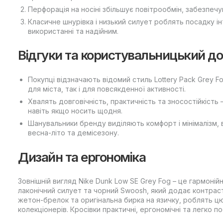
Перфорація на носіні збільшує повітрообмін, забезпечу
Класичне шнурівка і низький силует роблять посадку і
використанні та надійним.
Відгуки та користувальницький до
Покупці відзначають відомий стиль Lottery Pack Grey Fo
для міста, так і для повсякденної активності.
Хвалять довговічність, практичність та зносостійкість 
навіть якщо носить щодня.
Шанувальники бренду виділяють комфорт і мінімалізм
весна-літо та демісезону.
Дизайн та ергономіка
Зовнішній вигляд Nike Dunk Low SE Grey Fog – це гармоній
лаконічний силует та чорний Swoosh, який додає контрасту
жетон-брелок та оригінальна бирка на язичку, роблять
колекціонерів. Кросівки практичні, ергономічні та легко 