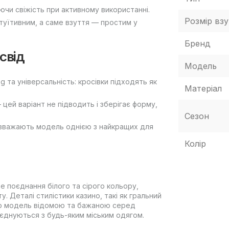
ючи свіжість при активному використанні.
Розмір взу
нтуїтивним, а саме взуття — простим у
Бренд
свід
Модель
g та універсальність: кросівки підходять як
Матеріал
– цей варіант не підводить і зберігає форму,
Сезон
, вважають модель однією з найкращих для
Колір
не поєднання білого та сірого кольору,
. Деталі стилістики казино, такі як гральний
 цю модель відомою та бажаною серед
поєднуються з будь-яким міським одягом.