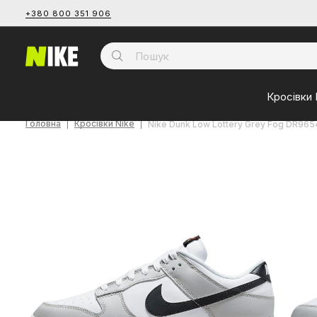
+380 800 351 906
Кросівки 
Головна
Кросівки Nike
Nike Dunk Low Lottery Grey Fog DR965