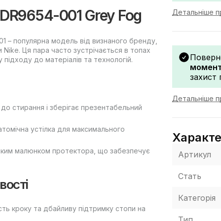
k DR9654-001 Grey Fog
Детальніше пр
001 – популярна модель від визнаного бренду,
 Nike. Ця пара часто зустрічається в топах
Поверн
підходу до матеріалів та технологій.
моменту
захист 
Детальніше п
ї до стирання і зберігає презентабельний
атомічна устілка для максимального
Характ
іпким малюнком протектора, що забезпечує
Артикул
Стать
вості
Категорія
сть кроку та дбайливу підтримку стопи на
Тип