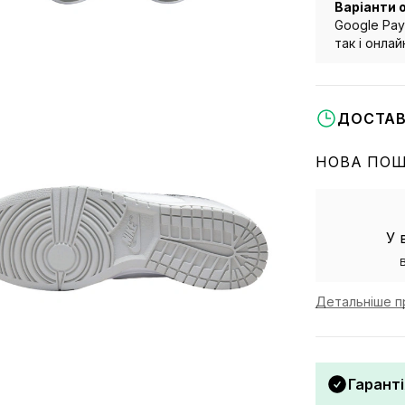
Варіанти 
Google Pay
так і онла
ДОСТАВ
НОВА ПО
У 
Детальніше п
Гаранті