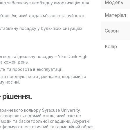
Модель
, що забезпечує необхідну амортизацію для
Матеріал
oom Air, який додає м'якості та чуйності
табільну посадку у будь-яких ситуаціях.
Сезон
Колір
игляд та ідеальну посадку – Nike Dunk High
а кожен день.
сть та простота в експлуатації.
легко поєднуються з джинсами, шортами та
у носінні.
е рішення.
ранчевого кольору Syracuse University.
ки створюють відомий стиль, який вже не
ї моди та баскетбольної спадщини. Акуратні
чку формують естетичний та гармонійний образ