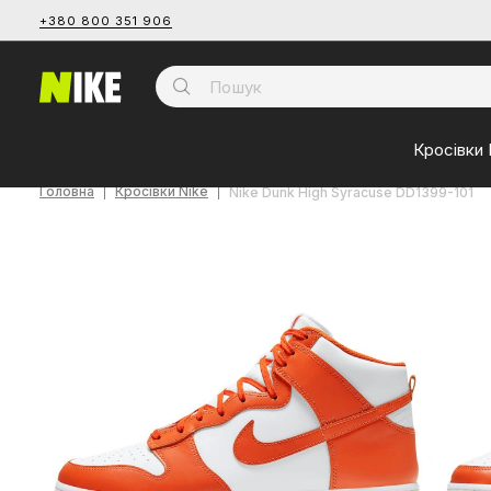
+380 800 351 906
Кросівки 
Головна
Кросівки Nike
Nike Dunk High Syracuse DD1399-101