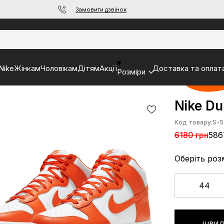
Замовити дзвінок
Nike
Жінкам
Чоловікам
Дітям
Акції
Доставка та оплат
Розміри
Nike Du
Код товару:
S-5
6180 грн
586
Оберіть роз
44
ШВИД