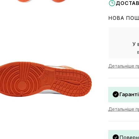
ДОСТАВ
НОВА ПО
У 
Детальніше п
Гаранті
Детальніше пр
Поверн