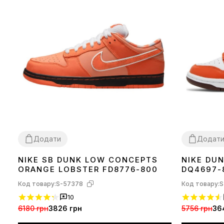
Додати
Додат
NIKE SB DUNK LOW CONCEPTS
NIKE DU
37
39
40
41
42
43
44
45
36
ORANGE LOBSTER FD8776-800
DQ4697-
Код товару:
S-57378
Код товару:
S
10
6180 грн
3826 грн
5756 грн
36