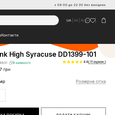
з 09:00 до 22:30 без вихідних
UA
EN
RU
а
Контакти
nk High Syracuse DD1399-101
4.6
( 11 оцінок )
6631
В наявності
7 грн
мір
Розмірна сітка
КА ПОКУПКА
ДОДАТИ У КОШИК