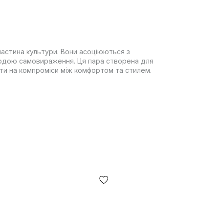
 частина культури. Вони асоціюються з
бодою самовираження. Ця пара створена для
йти на компроміси між комфортом та стилем.