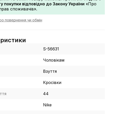
 покупки відповідно до Закону України
«Про
прав споживачів».
ро повернення чи обмін
еристики
S-56631
Чоловікам
Взуття
Кросівки
ття
44
Nike