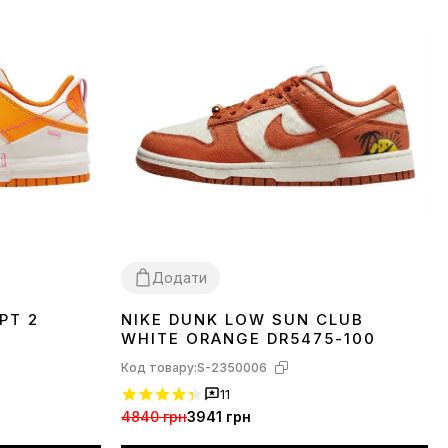
Додати
PT 2
NIKE DUNK LOW SUN CLUB
36
38
40
41
42
WHITE ORANGE DR5475-100
Код товару:
S-2350006
11
4840 грн
3941 грн