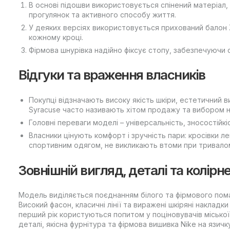
В основі підошви використовується спінений матеріал
прогулянок та активного способу життя.
У деяких версіях використовується прихований балон Z
кожному кроці.
Фірмова шнурівка надійно фіксує стопу, забезпечуючи с
Відгуки та враження власників
Покупці відзначають високу якість шкіри, естетичний в
Syracuse часто називають хітом продажу та вибором н
Головні переваги моделі – універсальність, зносостійкі
Власники цінують комфорт і зручність пари: кросівки 
спортивним одягом, не викликають втоми при тривалом
Зовнішній вигляд, деталі та колірн
Модель виділяється поєднанням білого та фірмового пома
Високий фасон, класичні лінії та виражені шкіряні наклад
перший рік користуються попитом у поціновувачів місько
деталі, якісна фурнітура та фірмова вишивка Nike на язи