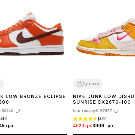
и
Додати
NK LOW BRONZE ECLIPSE
NIKE DUNK LOW DISRU
36
37
40
800
SUNRISE DX2676-100
-56740
Код товару:
S-57567
11
10
45 грн
4620 грн
3906 грн