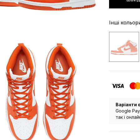
Інші кольор
Варіанти 
Google Pay
так і онла