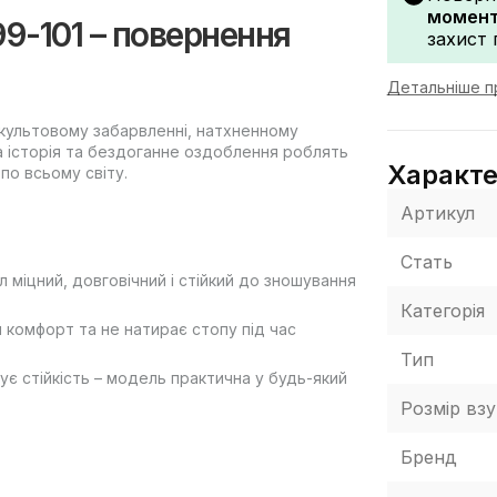
моменту
99-101 – повернення
захист 
Детальніше п
у культовому забарвленні, натхненному
 історія та бездоганне оздоблення роблять
Характ
по всьому світу.
Артикул
Стать
л міцний, довговічний і стійкий до зношування
Категорія
 комфорт та не натирає стопу під час
Тип
ує стійкість – модель практична у будь-який
Розмір взу
Бренд