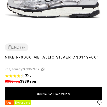
Додати
NIKE P-6000 METALLIC SILVER CN0149-001
36
37
38
39
40
41
42
43
44
Код товару:
S-2357402
12
6890 грн
3939 грн
ШВИДКА ПОКУПКА
Акція
Ексклюзив