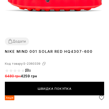
Додати
NIKE MIND 001 SOLAR RED HQ4307-600
37
38
39
40
42
43
44
45
46
Код товару:
S-2360339
0
6480 грн
4259 грн
ШВИДКА ПОКУПКА
Акція