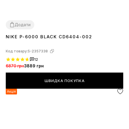
Додати
NIKE P-6000 BLACK CD6404-002
36
37
38
39
40
41
42
43
44
45
Код товару:
S-2357338
12
6870 грн
3889 грн
ШВИДКА ПОКУПКА
Акція