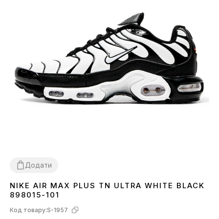
Додати
NIKE AIR MAX PLUS TN ULTRA WHITE BLACK
36
37
38
39
40
41
42
43
44
45
46
898015-101
Код товару:
S-1957