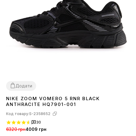
Додати
NIKE ZOOM VOMERO 5 RNR BLACK
36
37
38
39
40
41
42
43
44
45
ANTHRACITE HQ7901-001
Код товару:
S-2358652
30
6320 грн
4009 грн