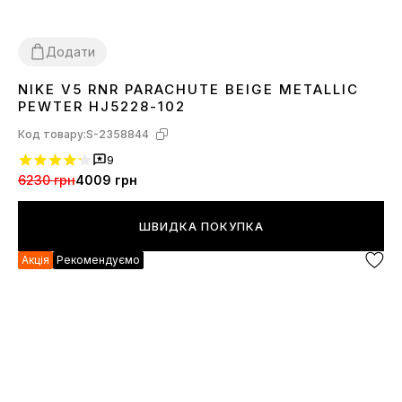
Додати
NIKE V5 RNR PARACHUTE BEIGE METALLIC
36
37
38
39
40
41
42
43
44
45
PEWTER HJ5228-102
Код товару:
S-2358844
9
6230 грн
4009 грн
ШВИДКА ПОКУПКА
Акція
Рекомендуємо