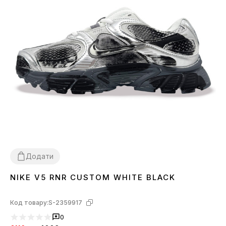
Додати
NIKE V5 RNR CUSTOM WHITE BLACK
40
41
42
43
44
Код товару:
S-2359917
0