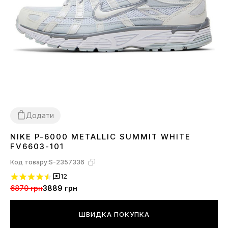
Додати
NIKE P-6000 METALLIC SUMMIT WHITE
36
37
38
39
40
41
42
43
44
45
FV6603-101
Код товару:
S-2357336
12
6870 грн
3889 грн
ШВИДКА ПОКУПКА