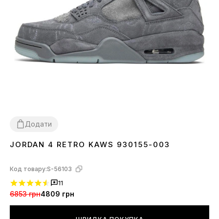
Додати
JORDAN 4 RETRO KAWS 930155-003
37
38
39
40
41
42
43
44
45
Код товару:
S-56103
11
6853 грн
4809 грн