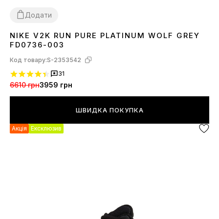
Додати
NIKE V2K RUN PURE PLATINUM WOLF GREY
36
37
38
39
40
41
42
43
44
FD0736-003
Код товару:
S-2353542
31
6610 грн
3959 грн
ШВИДКА ПОКУПКА
Акція
Ексклюзив