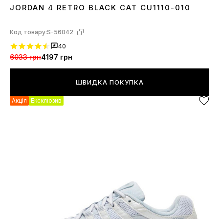
JORDAN 4 RETRO BLACK CAT CU1110-010
36
37
38
39
40
41
42
43
44
45
46
Код товару:
S-56042
40
6033 грн
4197 грн
ШВИДКА ПОКУПКА
Акція
Ексклюзив