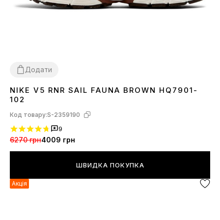
Додати
NIKE V5 RNR SAIL FAUNA BROWN HQ7901-
36
37
38
39
40
41
42
43
44
45
102
Код товару:
S-2359190
9
6270 грн
4009 грн
ШВИДКА ПОКУПКА
Акція