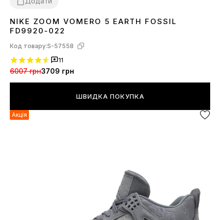
Додати
NIKE ZOOM VOMERO 5 EARTH FOSSIL
36
37
38
39
40
41
42
43
44
45
FD9920-022
Код товару:
S-57558
11
6007 грн
3709 грн
ШВИДКА ПОКУПКА
Акція