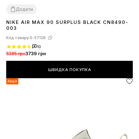
Додати
NIKE AIR MAX 90 SURPLUS BLACK CN8490-
41
42
43
44
45
003
Код товару:
S-57128
10
5385 грн
3739 грн
ШВИДКА ПОКУПКА
Акція