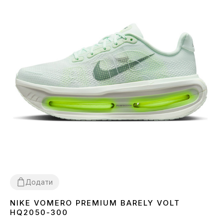
Додати
NIKE VOMERO PREMIUM BARELY VOLT
38
40
41
42
43
44
45
HQ2050-300