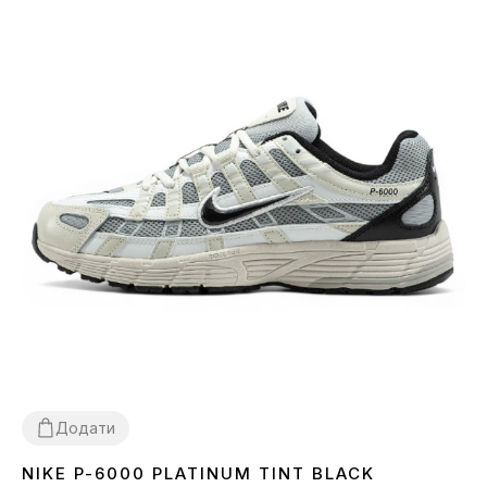
Додати
NIKE P-6000 PLATINUM TINT BLACK
36
37
38
39
40
41
42
43
44
45