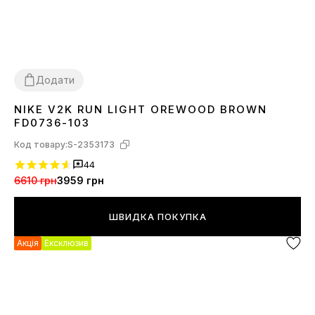
Додати
NIKE V2K RUN LIGHT OREWOOD BROWN
36
37
38
39
40
41
42
43
44
45
FD0736-103
Код товару:
S-2353173
44
6610 грн
3959 грн
ШВИДКА ПОКУПКА
Акція
Ексклюзив