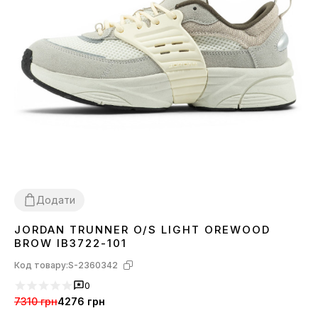
Додати
JORDAN TRUNNER O/S LIGHT OREWOOD
36
37
38
39
40
41
42
43
44
45
BROW IB3722-101
Код товару:
S-2360342
0
7310 грн
4276 грн