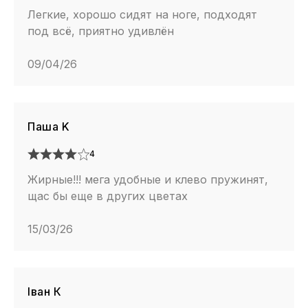
Легкие, хорошо сидят на ноге, подходят
под всё, приятно удивлён
09/04/26
Паша K
4
Жирные!!! мега удобные и клево пружинят,
щас бы еще в других цветах
15/03/26
Іван К