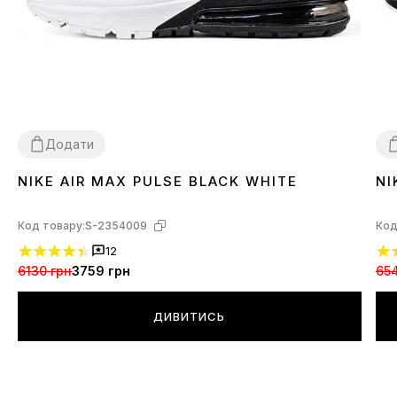
Додати
NIKE AIR MAX PULSE BLACK WHITE
NI
40
41
42
4
Код товару:
S-2354009
Код
12
6130 грн
3759 грн
654
ДИВИТИСЬ