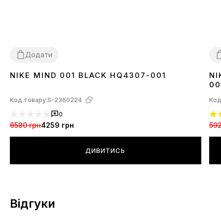
Додати
NIKE MIND 001 BLACK HQ4307-001
NI
36
37
38
39
40
41
42
43
44
45
3
00
Код товару:
S-2360224
Код
0
6580 грн
4259 грн
592
ДИВИТИСЬ
Відгуки