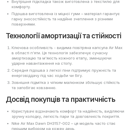
Внутрішня підкладка також виготовлена з текстилю для
комфорту.
Підошва виготовлена із міцної гуми – матеріал гарантує
гарну зносостійкість та надійне зчеплення з різними
поверхнями.
Технології амортизації та стійкості
Ключова особливість - видима повітряна капсула Air Max
в області п'яти. Ця технологія забезпечує сучасну
амортизацію та м'якість кожного етапу, зменшуючи
ударне навантаження на стопу.
Середня підошва з легкої піни підтримує пружність та
енерговіддачу під час ходьби чи бігу.
Зовнішня підмітка з чіпким малюнком збільшує стійкість
та запобігає ковзанню.
Досвід покупців та практичність
Користувачі відзначають комфорт та надійність, виділяючи
зручну колодку, легкість пари та довговічність покриття.
Nike Air Max Dawn DH3157-002 – ця модель часто стає
першим вибором на кожен день.