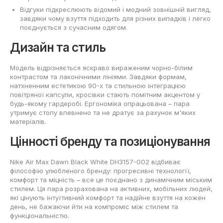
Відгуки підкреслюють відомий і модний зовнішній вигляд,
завдяки чому взуття підходить для різних випадків і легко
поєднується з сучасним одягом.
Дизайн та стиль
Модель відрізняється яскраво вираженим чорно-білим
контрастом та лаконічними лініями. Завдяки формам,
натхненним естетикою 90-х та стильною інтеграцією
повітряної капсули, кросівки стають помітним акцентом у
будь-якому гардеробі. Ергономіка опрацьована – пара
утримує стопу впевнено та не дратує за рахунок м'яких
матеріалів.
Цінності бренду та позиціонування
Nike Air Max Dawn Black White DH3157-002 відбиває
філософію улюбленого бренду: прогресивні технології,
комфорт та міцність – все це поєднано з динамічним міським
стилем. Ця пара розрахована на активних, мобільних людей,
які цінують інтуїтивний комфорт та надійне взуття на кожен
день, не бажаючи йти на компроміс між стилем та
функціональністю.