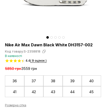
Nike Air Max Dawn Black White DH3157-002
Код товару:
S-2358818
В наявності
4.4
( 9 оцінок )
5850 грн
3559 грн
36
37
38
39
40
41
42
43
44
45
Розмірна сітка