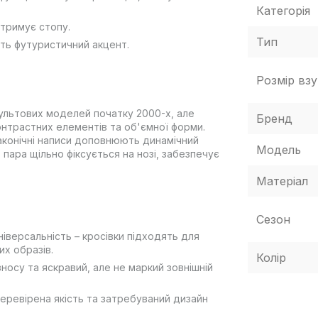
Категорія
дтримує стопу.
Тип
ть футуристичний акцент.
Розмір взу
 культових моделей початку 2000-х, але
Бренд
нтрастних елементів та об'ємної форми.
лаконічні написи доповнюють динамічний
Модель
 пара щільно фіксується на нозі, забезпечує
Матеріал
Сезон
іверсальність – кросівки підходять для
х образів.
Колір
 зносу та яскравий, але не маркий зовнішній
еревірена якість та затребуваний дизайн