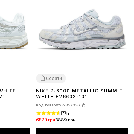
Додати
WHITE
NIKE P-6000 METALLIC SUMMIT
36
37
38
39
40
41
42
43
44
45
21
WHITE FV6603-101
Код товару:
S-2357336
12
6870 грн
3889 грн