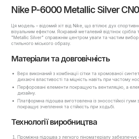
Nike P-6000 Metallic Silver CN
Ця модель – відомий хіт від Nike, що втілює дух спортив
візуальним ефектом. Яскравий металевий відтінок срібла т
"Metallic Silver" справжнім центром уваги та частим виб
стильного міського образу.
Матеріали та довговічність
Верх виконаний з комбінації сітки та хромованої синте
дихаючі властивості та міцність навіть при частому носі
Перфоровані елементи покращують вентиляцію, а елем
дизайну.
Платформна підошва виготовлена із зносостійкої гуми
покращує зчеплення та стійкість при ходьбі.
Технології виробництва
Проміжна підошва з легкого піноматеріалу забезпечує