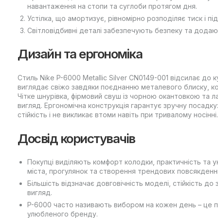
навантаження на стопи та суглоби протягом дня.
Устілка, що амортизує, рівномірно розподіляє тиск і пі
Світловідбивні деталі забезпечують безпеку та додаю
Дизайн та ергономіка
Стиль Nike P-6000 Metallic Silver CN0149-001 відсилає до
виглядає свіжо завдяки поєднанню металевого блиску, ко
Чітке шнурівка, фірмовий свуш із чорною окантовкою та 
вигляд. Ергономічна конструкція гарантує зручну посадку:
стійкість і не викликає втоми навіть при тривалому носінні.
Досвід користувачів
Покупці виділяють комфорт колодки, практичність та ун
міста, прогулянок та створення трендових повсякденни
Більшість відзначає довговічність моделі, стійкість до
вигляд.
P-6000 часто називають вибором на кожен день – це п
улюбленого бренду.