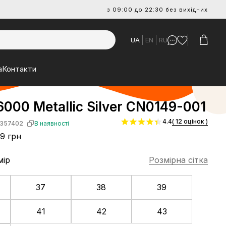
з 09:00 до 22:30 без вихідних
UA
EN
RU
а
Контакти
6000 Metallic Silver CN0149-001
4.4
( 12 оцінок )
357402
В наявності
9 грн
мір
Розмірна сітка
37
38
39
41
42
43