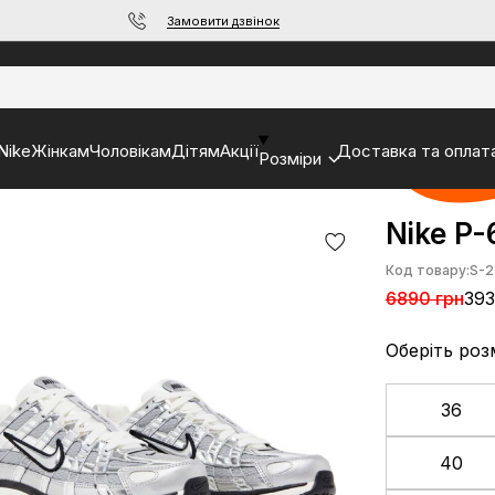
Замовити дзвінок
Nike
Жінкам
Чоловікам
Дітям
Акції
Доставка та оплат
Розміри
Nike P-
Код товару:
S-2
6890 грн
393
Оберіть роз
36
40