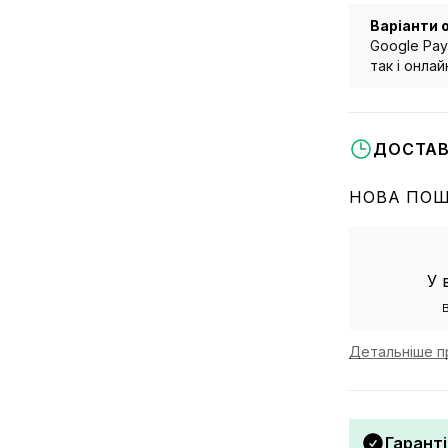
Варіанти 
Google Pay
так і онла
ДОСТАВ
НОВА ПО
У 
Детальніше п
Гаранті