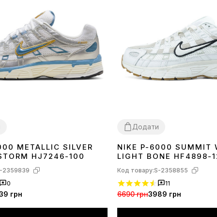
и
Додати
000 METALLIC SILVER
NIKE P-6000 SUMMIT 
41
42
43
44
36
37
38
39
40
41
42
43
44
STORM HJ7246-100
LIGHT BONE HF4898-1
-2359839
Код товару:
S-2358855
0
11
39 грн
6690 грн
3989 грн