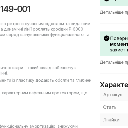
0149-001
Детальніше пр
ного ретро із сучасним підходом та видатним
а динамічні лінії роблять кросівки P-6000
ором серед шанувальників функціонального та
Поверн
моменту
захист 
Детальніше п
тичної шкіри – такий склад забезпечує
нні.
енти із пластику додають обсяги та глибини
Характ
 з характерним вафельним протектором, що
Артикул
Стать
Лінійки
 функціональну амортизацію, знижуючи