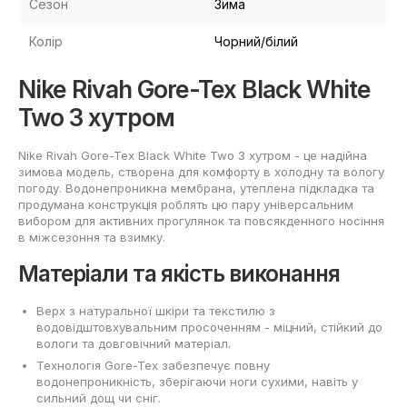
Сезон
Зима
Колір
Чорний/білий
Nike Rivah Gore-Tex Black White
Two З хутром
Nike Rivah Gore-Tex Black White Two З хутром - це надійна
зимова модель, створена для комфорту в холодну та вологу
погоду. Водонепроникна мембрана, утеплена підкладка та
продумана конструкція роблять цю пару універсальним
вибором для активних прогулянок та повсякденного носіння
в міжсезоння та взимку.
Матеріали та якість виконання
Верх з натуральної шкіри та текстилю з
водовідштовхувальним просоченням - міцний, стійкий до
вологи та довговічний матеріал.
Технологія Gore-Tex забезпечує повну
водонепроникність, зберігаючи ноги сухими, навіть у
сильний дощ чи сніг.