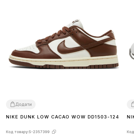
Додати
NIKE DUNK LOW CACAO WOW DD1503-124
NI
36
37
38
39
40
41
42
43
44
45
3
Код товару:
S-2357399
Код