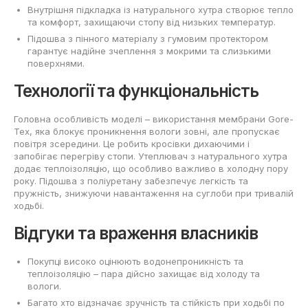
Внутрішня підкладка із натурального хутра створює тепло
та комфорт, захищаючи стопу від низьких температур.
Підошва з пінного матеріалу з гумовим протектором
гарантує надійне зчеплення з мокрими та слизькими
поверхнями.
Технології та функціональність
Головна особливість моделі – використання мембрани Gore-
Tex, яка блокує проникнення вологи зовні, але пропускає
повітря зсередини. Це робить кросівки дихаючими і
запобігає перегріву стопи. Утеплювач з натурального хутра
додає теплоізоляцію, що особливо важливо в холодну пору
року. Підошва з поліуретану забезпечує легкість та
пружність, знижуючи навантаження на суглоби при тривалій
ходьбі.
Відгуки та враження власників
Покупці високо оцінюють водонепроникність та
теплоізоляцію – пара дійсно захищає від холоду та
вологи.
Багато хто відзначає зручність та стійкість при ходьбі по