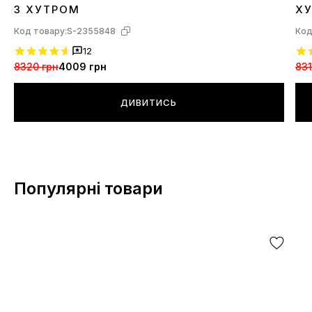
44
45
46
4
З ХУТРОМ
Х
Код товару:
S-2355848
Код
12
8320 грн
4009 грн
831
ДИВИТИСЬ
Популярні товари