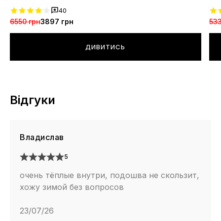
40
6550 грн
3897 грн
533
ДИВИТИСЬ
Відгуки
Владислав
5
очень тёплые внутри, подошва не скользит,
хожу зимой без вопросов
23/07/26