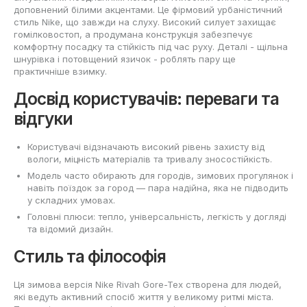
доповнений білими акцентами. Це фірмовий урбаністичний
стиль Nike, що завжди на слуху. Високий силует захищає
гомілковостоп, а продумана конструкція забезпечує
комфортну посадку та стійкість під час руху. Деталі - щільна
шнурівка і потовщений язичок - роблять пару ще
практичніше взимку.
Досвід користувачів: переваги та
відгуки
Користувачі відзначають високий рівень захисту від
вологи, міцність матеріалів та тривалу зносостійкість.
Модель часто обирають для городів, зимових прогулянок і
навіть поїздок за город — пара надійна, яка не підводить
у складних умовах.
Головні плюси: тепло, універсальність, легкість у догляді
та відомий дизайн.
Стиль та філософія
Ця зимова версія Nike Rivah Gore-Tex створена для людей,
які ведуть активний спосіб життя у великому ритмі міста.