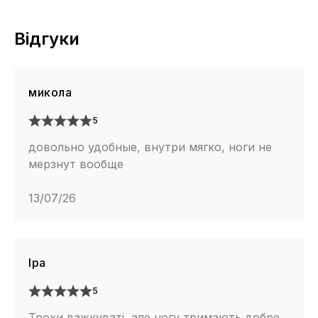
Відгуки
микола
5
довольно удобные, внутри мягко, ноги не
мерзнут вообще
13/07/26
Іра
5
Трохи важкуваті, але ногу тримають добре.