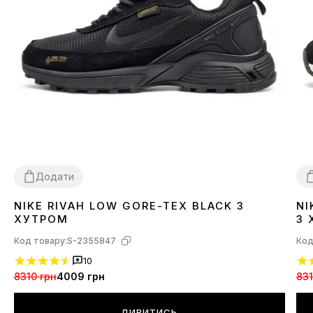
Додати
NIKE RIVAH LOW GORE-TEX BLACK З
NI
41
44
4
ХУТРОМ
З 
Код товару:
S-2355847
Код
10
8310 грн
4009 грн
831
ДИВИТИСЬ