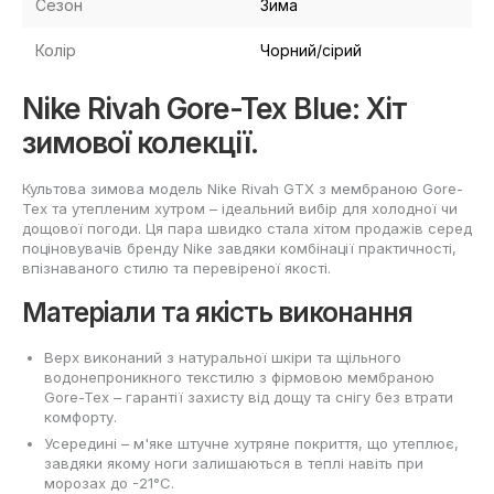
Сезон
Зима
Колір
Чорний/сірий
Nike Rivah Gore-Tex Blue: Хіт
зимової колекції.
Культова зимова модель Nike Rivah GTX з мембраною Gore-
Tex та утепленим хутром – ідеальний вибір для холодної чи
дощової погоди. Ця пара швидко стала хітом продажів серед
поціновувачів бренду Nike завдяки комбінації практичності,
впізнаваного стилю та перевіреної якості.
Матеріали та якість виконання
Верх виконаний з натуральної шкіри та щільного
водонепроникного текстилю з фірмовою мембраною
Gore-Tex – гарантії захисту від дощу та снігу без втрати
комфорту.
Усередині – м'яке штучне хутряне покриття, що утеплює,
завдяки якому ноги залишаються в теплі навіть при
морозах до -21°С.