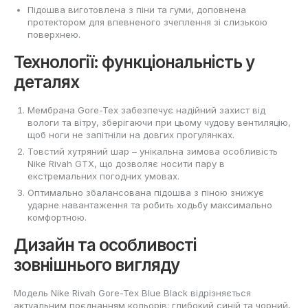
Підошва виготовлена з піни та гуми, доповнена
протектором для впевненого зчеплення зі слизькою
поверхнею.
Технології: функціональність у
деталях
Мембрана Gore-Tex забезпечує надійний захист від
вологи та вітру, зберігаючи при цьому чудову вентиляцію,
щоб ноги не запітніли на довгих прогулянках.
Товстий хутряний шар – унікальна зимова особливість
Nike Rivah GTX, що дозволяє носити пару в
екстремальних погодних умовах.
Оптимально збалансована підошва з піною знижує
ударне навантаження та робить ходьбу максимально
комфортною.
Дизайн та особливості
зовнішнього вигляду
Модель Nike Rivah Gore-Tex Blue Black відрізняється
актуальним поєднанням кольорів: глибокий синій та чорний,