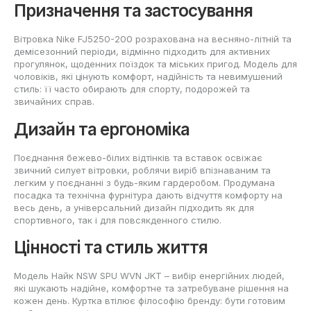
Призначення та застосування
Вітровка Nike FJ5250-200 розрахована на весняно-літній та
демісезонний періоди, відмінно підходить для активних
прогулянок, щоденних поїздок та міських пригод. Модель для
чоловіків, які цінують комфорт, надійність та невимушений
стиль: її часто обирають для спорту, подорожей та
звичайних справ.
Дизайн та ергономіка
Поєднання бежево-білих відтінків та вставок освіжає
звичний силует вітровки, роблячи виріб впізнаваним та
легким у поєднанні з будь-яким гардеробом. Продумана
посадка та технічна фурнітура дають відчуття комфорту на
весь день, а універсальний дизайн підходить як для
спортивного, так і для повсякденного стилю.
Цінності та стиль життя
Модель Найк NSW SPU WVN JKT – вибір енергійних людей,
які шукають надійне, комфортне та затребуване рішення на
кожен день. Куртка втілює філософію бренду: бути готовим