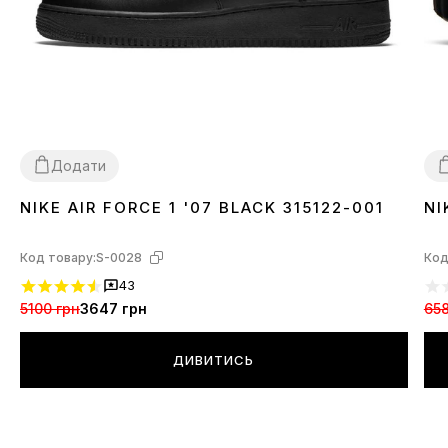
Додати
NIKE AIR FORCE 1 '07 BLACK 315122-001
NI
36
37
38
39
40
41
42
43
44
45
46
3
Код товару:
S-0028
Код
43
5100 грн
3647 грн
658
ДИВИТИСЬ