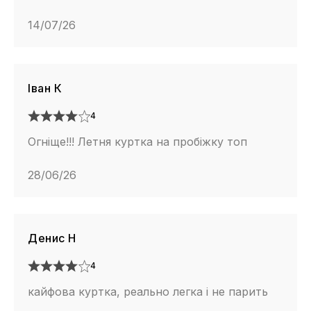
14/07/26
Іван К
4
Огніще!!! Летня куртка на пробіжку топ
28/06/26
Денис Н
4
кайфова куртка, реально легка і не парить