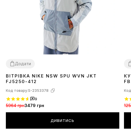
Додати
ВІТРІВКА NIKE NSW SPU WVN JKT
КУ
XL
X
FJ5250-412
FB
Код товару:
S-2353378
Код
9
5964 грн
3479 грн
125
ДИВИТИСЬ