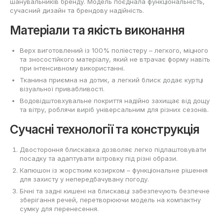
шанувальників бренду. Модель поєднала функціональність,
сучасний дизайн та брендову надійність.
Матеріали та якість виконання
Верх виготовлений із 100% поліестеру – легкого, міцного
та зносостійкого матеріалу, який не втрачає форму навіть
при інтенсивному використанні.
Тканина приємна на дотик, а легкий блиск додає куртці
візуальної привабливості.
Водовідштовхувальне покриття надійно захищає від дощу
та вітру, роблячи виріб універсальним для різних сезонів.
Сучасні технології та конструкція
Двостороння блискавка дозволяє легко підлаштовувати
посадку та адаптувати вітровку під різні образи.
Капюшон із жорстким козирком – функціональне рішення
для захисту у непередбачувану погоду.
Бічні та задні кишені на блискавці забезпечують безпечне
зберігання речей, перетворюючи модель на компактну
сумку для перенесення.