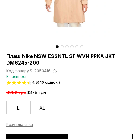
Плащ Nike NSW ESSNTL SF WVN PRKA JKT
DM6245-200
Код товару:
S-2353416
В наявності
4.5
( 10 оцінок )
8652 грн
4379 грн
L
XL
Розмірна сітка