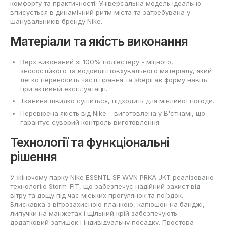
комфорту та практичності. Універсальна модель ідеально
вписується в динамічний ритм міста та затребувана у
шанувальників бренду Nike.
Матеріали та якість виконання
Верх виконаний зі 100% поліестеру - міцного,
зносостійкого та водовідштовхувального матеріалу, який
легко переносить часті прання та зберігає форму навіть
при активній експлуатації.
Тканина швидко сушиться, підходить для мінливої погоди.
Перевірена якість від Nike – виготовлена у В'єтнамі, що
гарантує суворий контроль виготовлення.
Технології та функціональні
рішення
У жіночому парку Nike ESSNTL SF WVN PRKA JKT реалізовано
технологію Storm-FIT, що забезпечує надійний захист від
вітру та дощу під час міських прогулянок та поїздок.
Блискавка з вітрозахисною планкою, капюшон на банджі,
липучки на манжетах і щільний крій забезпечують
додатковий затишок і індивідуальну посадку. Простора