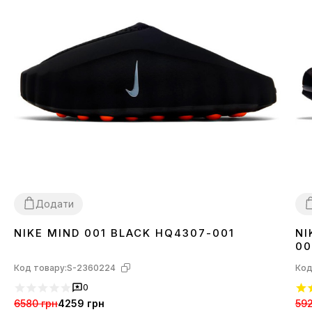
Додати
NIKE MIND 001 BLACK HQ4307-001
NI
36
37
38
39
40
41
42
43
44
45
3
00
Код товару:
S-2360224
Код
0
6580 грн
4259 грн
592