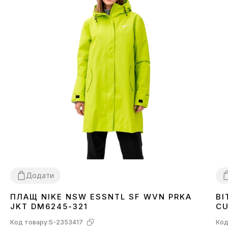
Додати
ПЛАЩ NIKE NSW ESSNTL SF WVN PRKA
ВІ
XS
S
M
L
XL
X
JKT DM6245-321
CU
Код товару:
S-2353417
Код