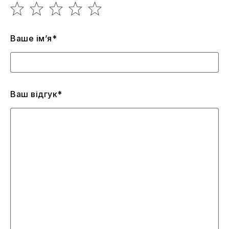
Ваше ім’я*
Ваш відгук*