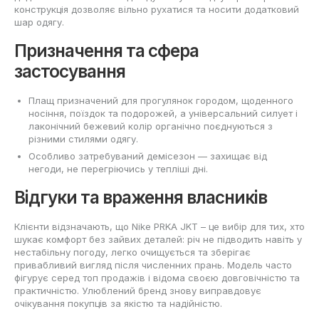
конструкція дозволяє вільно рухатися та носити додатковий
шар одягу.
Призначення та сфера
застосування
Плащ призначений для прогулянок городом, щоденного
носіння, поїздок та подорожей, а універсальний силует і
лаконічний бежевий колір органічно поєднуються з
різними стилями одягу.
Особливо затребуваний демісезон — захищає від
негоди, не перегріючись у тепліші дні.
Відгуки та враження власників
Клієнти відзначають, що Nike PRKA JKT – це вибір для тих, хто
шукає комфорт без зайвих деталей: річ не підводить навіть у
нестабільну погоду, легко очищується та зберігає
привабливий вигляд після численних прань. Модель часто
фігурує серед топ продажів і відома своєю довговічністю та
практичністю. Улюблений бренд знову виправдовує
очікування покупців за якістю та надійністю.