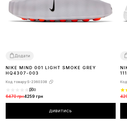
Додати
NIKE MIND 001 LIGHT SMOKE GREY
NI
37
38
39
40
41
42
43
44
45
3
HQ4307-003
111
Код товару:
S-2360338
Код
0
6470 грн
4259 грн
42
ДИВИТИСЬ