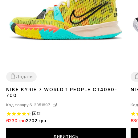
Додати
NIKE KYRIE 7 WORLD 1 PEOPLE CT4080-
NI
42
4
700
Код товару:
S-2351897
Код
12
6230 грн
3702 грн
630
ДИВИТИСЬ