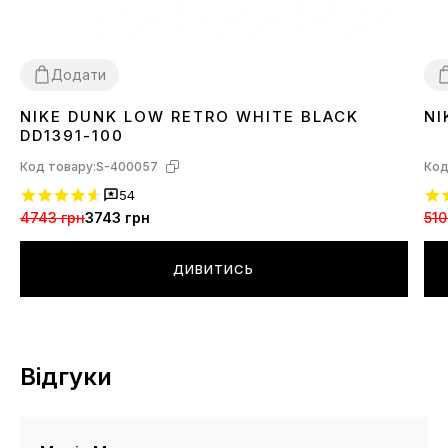
Додати
NIKE DUNK LOW RETRO WHITE BLACK
NI
36
37
38
39
40
41
42
43
44
45
3
DD1391-100
Код товару:
S-400057
Код
54
4743 грн
3743 грн
510
ДИВИТИСЬ
Відгуки