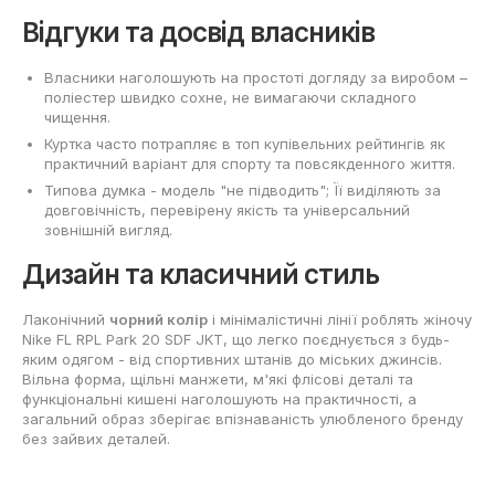
Відгуки та досвід власників
Власники наголошують на простоті догляду за виробом –
поліестер швидко сохне, не вимагаючи складного
чищення.
Куртка часто потрапляє в топ купівельних рейтингів як
практичний варіант для спорту та повсякденного життя.
Типова думка - модель "не підводить"; Її виділяють за
довговічність, перевірену якість та універсальний
зовнішній вигляд.
Дизайн та класичний стиль
Лаконічний
чорний колір
і мінімалістичні лінії роблять жіночу
Nike FL RPL Park 20 SDF JKT, що легко поєднується з будь-
яким одягом - від спортивних штанів до міських джинсів.
Вільна форма, щільні манжети, м'які флісові деталі та
функціональні кишені наголошують на практичності, а
загальний образ зберігає впізнаваність улюбленого бренду
без зайвих деталей.