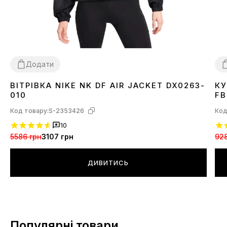
Додати
ВІТРІВКА NIKE NK DF AIR JACKET DX0263-
КУ
XS
S
M
L
X
010
FB
Код товару:
S-2353426
Код
10
5586 грн
3107 грн
928
ДИВИТИСЬ
Популярні товари