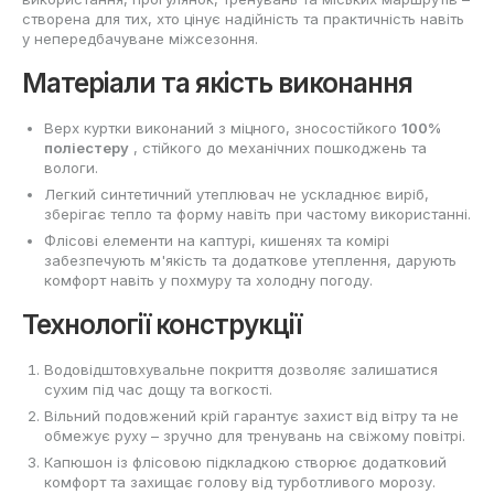
створена для тих, хто цінує надійність та практичність навіть
у непередбачуване міжсезоння.
Матеріали та якість виконання
Верх куртки виконаний з міцного, зносостійкого
100%
поліестеру
, стійкого до механічних пошкоджень та
вологи.
Легкий синтетичний утеплювач не ускладнює виріб,
зберігає тепло та форму навіть при частому використанні.
Флісові елементи на каптурі, кишенях та комірі
забезпечують м'якість та додаткове утеплення, дарують
комфорт навіть у похмуру та холодну погоду.
Технології конструкції
Водовідштовхувальне покриття дозволяє залишатися
сухим під час дощу та вогкості.
Вільний подовжений крій гарантує захист від вітру та не
обмежує руху – зручно для тренувань на свіжому повітрі.
Капюшон із флісовою підкладкою створює додатковий
комфорт та захищає голову від турботливого морозу.