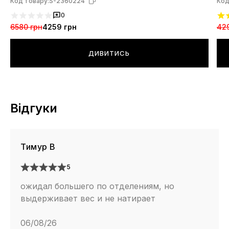
Код товару:
S-2360224
Код
0
6580 грн
4259 грн
42
ДИВИТИСЬ
Відгуки
Тимур В
5
ожидал большего по отделениям, но
выдерживает вес и не натирает
06/08/26