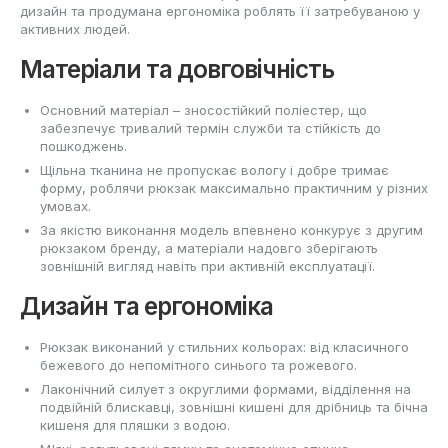
дизайн та продумана ергономіка роблять її затребуваною у
активних людей.
Матеріали та довговічність
Основний матеріал – зносостійкий поліестер, що
забезпечує тривалий термін служби та стійкість до
пошкоджень.
Щільна тканина не пропускає вологу і добре тримає
форму, роблячи рюкзак максимально практичним у різних
умовах.
За якістю виконання модель впевнено конкурує з другим
рюкзаком бренду, а матеріали надовго зберігають
зовнішній вигляд навіть при активній експлуатації.
Дизайн та ергономіка
Рюкзак виконаний у стильних кольорах: від класичного
бежевого до непомітного синього та рожевого.
Лаконічний силует з округлими формами, відділення на
подвійній блискавці, зовнішні кишені для дрібниць та бічна
кишеня для пляшки з водою.