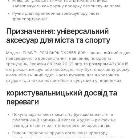
М'які, регульовані лямки та анатомічна спинка
забезпечують комфортну посадку без тиску на плечі.
Ручка для перенесення збільшує зручність
транспортування.
Призначення: універсальний
аксесуар для міста та спорту
Модель ELMNTL PRM BKPK DN2555-838 - ідеальний вибір для
повсякденного використання, навчання, поїздок та
тренувань. Завдяки об'єму 20-21 літр та розмірам 43x30x15
см рюкзак вміщує все необхідне: ноутбук, спортивну форму,
книги або змінний одяг. Часто купують для школярів та
студентів, а також як постійного супутника у подорожах.
користувальницький досвід та
переваги
Покупці відзначають міцність, функціональність та
симпатичний зовнішній вигляд моделі – рюкзак не
підводить навіть за інтенсивного використання.
Головні переваги: зручна організація простору,