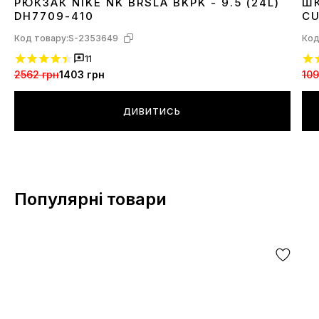
РЮКЗАК NIKE NK BRSLA BKPK - 9.5 (24L)
ШК
1SIZE
3
DH7709-410
CU
Код товару:
S-2353649
Код
11
2562 грн
1403 грн
109
ДИВИТИСЬ
Популярні товари