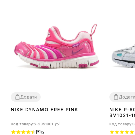
Додати
Додат
NIKE DYNAMO FREE PINK
NIKE P-6
26
27
28
29
30
36
37
38
41
BV1021-1
Код товару:
S-2351801
Код товару:
S
12