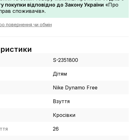
 покупки відповідно до Закону України
«Про
прав споживачів».
ро повернення чи обмін
еристики
S-2351800
Дітям
Nike Dynamo Free
Взуття
Кросівки
ття
26