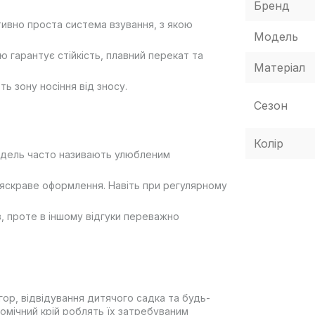
Бренд
їтивно проста система взування, з якою
Модель
ю гарантує стійкість, плавний перекат та
Матеріал
ь зону носіння від зносу.
Сезон
Колір
 модель часто називають улюбленим
а яскраве оформлення. Навіть при регулярному
в, проте в іншому відгуки переважно
ігор, відвідування дитячого садка та будь-
ономічний крій роблять їх затребуваним