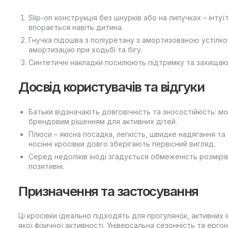
Slip-on конструкція без шнурків або на липучках – інту
впорається навіть дитина.
Гнучка підошва з поліуретану з амортизованою устілко
амортизацію при ходьбі та бігу.
Синтетичні накладки посилюють підтримку та захищают
Досвід користувачів та відгуки
Батьки відзначають довговічність та зносостійкість:
брендовим рішенням для активних дітей.
Плюси – якісна посадка, легкість, швидке надягання т
носінні кросівки довго зберігають первісний вигляд.
Серед недоліків іноді згадується обмеженість розмірі
позитивні.
Призначення та застосування
Ці кросівки ідеально підходять для прогулянок, активних 
якої фізичної активності. Універсальна сезонність та ерг