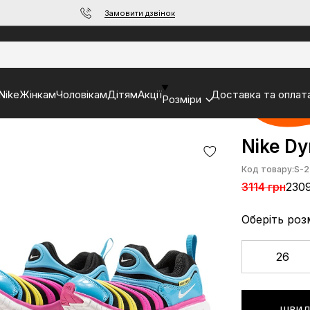
Замовити дзвінок
Nike
Жінкам
Чоловікам
Дітям
Акції
Доставка та оплат
Розміри
Nike Dy
Код товару:
S-2
3114 грн
2309
Оберіть роз
26
ШВИД