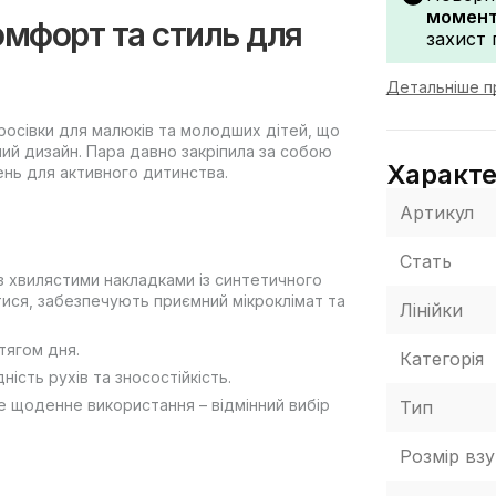
моменту
комфорт та стиль для
захист 
Детальніше п
 кросівки для малюків та молодших дітей, що
ий дизайн. Пара давно закріпила за собою
Характ
ень для активного дитинства.
Артикул
Стать
 з хвилястими накладками із синтетичного
атися, забезпечують приємний мікроклімат та
Лінійки
тягом дня.
Категорія
ість рухів та зносостійкість.
не щоденне використання – відмінний вибір
Тип
Розмір взу