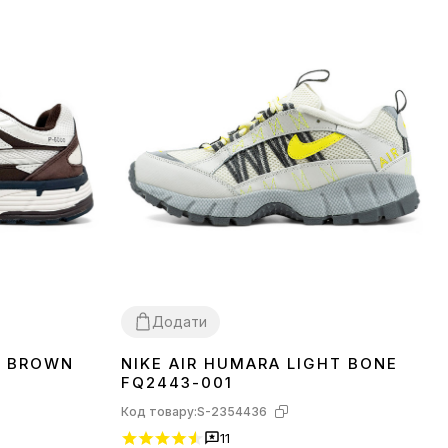
Додати
E BROWN
NIKE AIR HUMARA LIGHT BONE
40
41
42
FQ2443-001
Код товару:
S-2354436
11