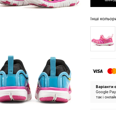
Інші кольор
Варіанти 
Google Pay
так і онла