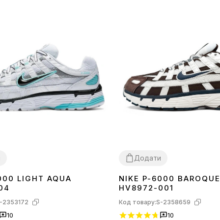
и
Додати
000 LIGHT AQUA
NIKE P-6000 BAROQU
43
44
36
37
38
39
40
41
42
43
44
45
04
HV8972-001
-2353172
Код товару:
S-2358659
10
10