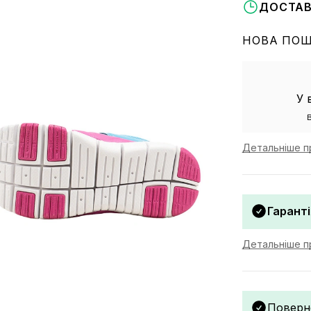
ДОСТАВ
НОВА ПО
У 
Детальніше п
Гаранті
Детальніше пр
Поверн