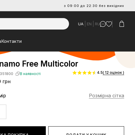
з 09:00 до 22:30 без вихідних
UA
EN
RU
а
Контакти
namo Free Multicolor
4.5
( 12 оцінок )
351800
В наявності
 грн
мір
Розмірна сітка
КА ПОКУПКА
ДОДАТИ У КОШИК