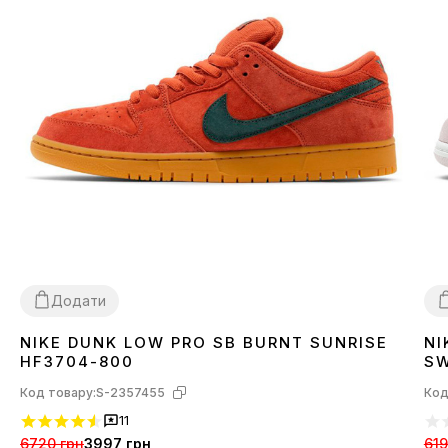
Додати
NIKE DUNK LOW PRO SB BURNT SUNRISE
NI
37
40
3
HF3704-800
SW
Код товару:
S-2357455
Код
11
6720 грн
3997 грн
619