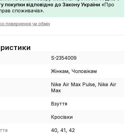
 покупки відповідно до Закону України
«Про
прав споживачів».
ро повернення чи обмін
еристики
S-2354009
Жінкам, Чоловікам
Nike Air Max Pulse, Nike Air
Max
Взуття
Кросівки
ття
40, 41, 42