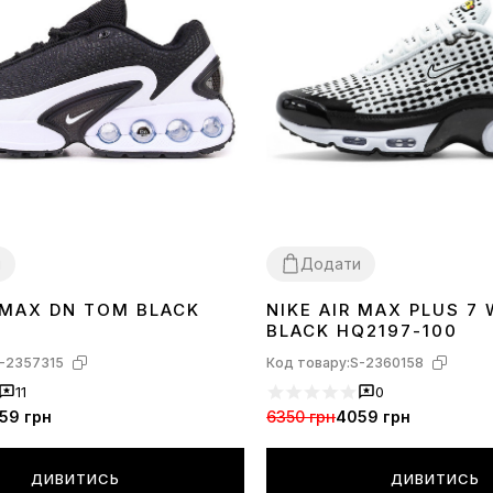
и
Додати
R MAX DN TOM BLACK
NIKE AIR MAX PLUS 7
40
41
44
45
40
41
42
43
44
45
BLACK HQ2197-100
-2357315
Код товару:
S-2360158
11
0
59 грн
6350 грн
4059 грн
ДИВИТИСЬ
ДИВИТИСЬ