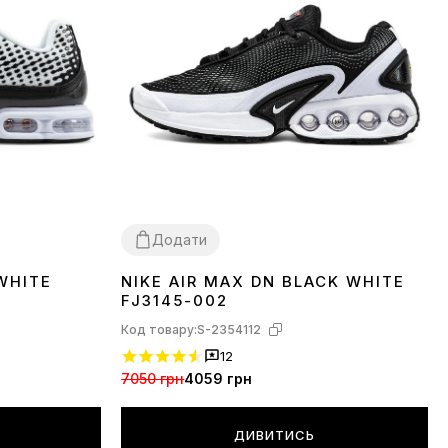
Додати
 WHITE
NIKE AIR MAX DN BLACK WHITE
36
37
38
39
40
41
43
44
45
FJ3145-002
Код товару:
S-2354112
12
7050 грн
4059 грн
ДИВИТИСЬ