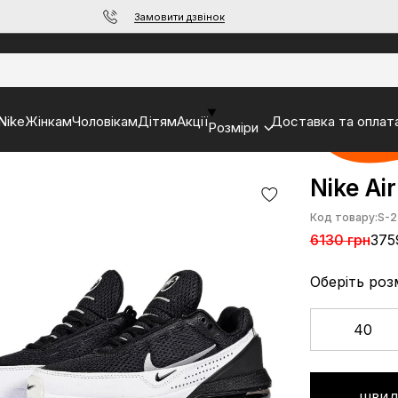
Замовити дзвінок
Nike
Жінкам
Чоловікам
Дітям
Акції
Доставка та оплат
Розміри
Nike Ai
Код товару:
S-2
6130 грн
375
Оберіть роз
40
ШВИД