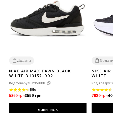
Додати
Додат
NIKE AIR MAX DAWN BLACK
NIKE AI
36
37
38
39
40
41
42
43
44
45
36
37
38
39
WHITE DH3157-002
WHITE
Код товару:
S-2358818
Код товару:
S
9
5850 грн
3559 грн
7930 грн
40
ДИВИТИСЬ