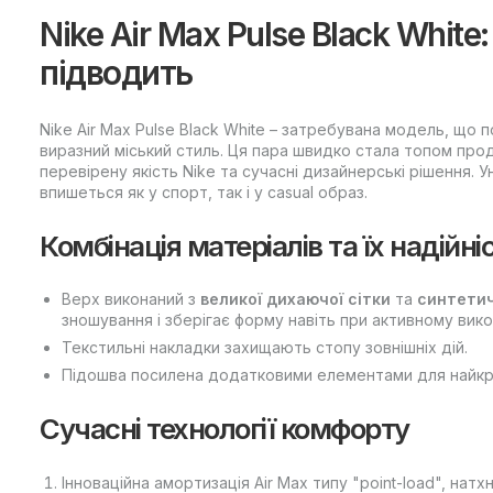
Nike Air Max Pulse Black White:
підводить
Nike Air Max Pulse Black White – затребувана модель, що
виразний міський стиль. Ця пара швидко стала топом про
перевірену якість Nike та сучасні дизайнерські рішення. 
впишеться як у спорт, так і у casual образ.
Комбінація матеріалів та їх надійні
Верх виконаний з
великої дихаючої сітки
та
синтетич
зношування і зберігає форму навіть при активному вико
Текстильні накладки захищають стопу зовнішніх дій.
Підошва посилена додатковими елементами для найкра
Сучасні технології комфорту
Інноваційна амортизація Air Max типу "point-load", нат