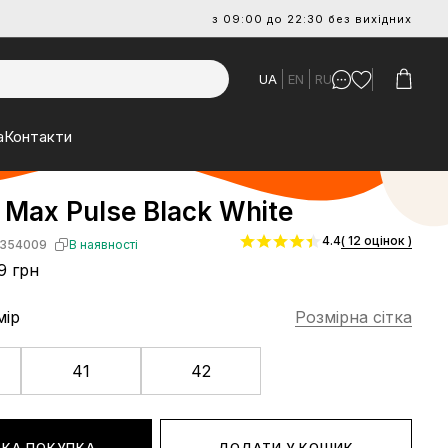
з 09:00 до 22:30 без вихідних
UA
EN
RU
а
Контакти
r Max Pulse Black White
4.4
( 12 оцінок )
354009
В наявності
9 грн
мір
Розмірна сітка
41
42
КА ПОКУПКА
ДОДАТИ У КОШИК