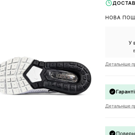
ДОСТАВ
НОВА ПО
У 
Детальніше п
Гаранті
Детальніше пр
Поверн