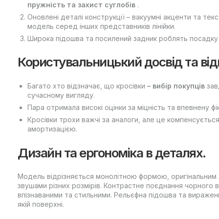
пружність та захист суглобів
.
Оновлені деталі конструкції – вакуумні акценти та те
модель серед інших представників лінійки.
Широка підошва та посилений задник роблять посадку с
Користувальницький досвід та від
Багато хто відзначає, що кросівки
– вибір покупців
зав
сучасному вигляду.
Пара отримала високі оцінки за міцність та впевнену фі
Кросівки трохи важчі за аналоги, але це компенсуєть
амортизацією.
Дизайн та ергономіка в деталях.
Модель відрізняється монолітною формою, оригінальним л
звушами різних розмірів. Контрастне поєднання чорного в
впізнаваними та стильними. Рельєфна підошва та виражен
якій поверхні.