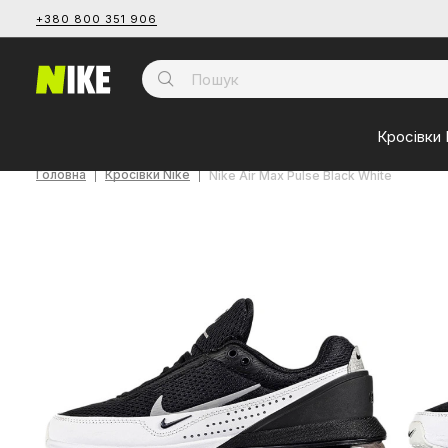
+380 800 351 906
Кросівки 
Головна
Кросівки Nike
Nike Air Max Pulse Black White