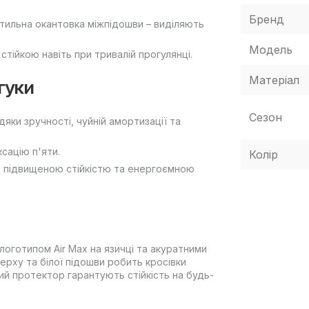
Бренд
кстильна окантовка міжпідошви – виділяють
Модель
тійкою навіть при тривалій прогулянці.
Матеріал
гуки
Сезон
дяки зручності, чуйній амортизації та
ксацію п'яти.
Колір
ся підвищеною стійкістю та енергоємною
оготипом Air Max на язичці та акуратними
ерху та білої підошви робить кросівки
ий протектор гарантують стійкість на будь-