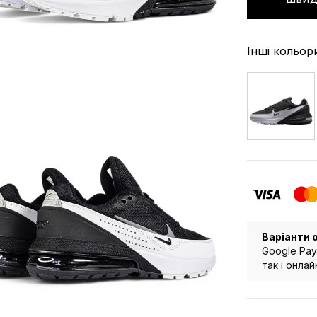
Інші кольор
Варіанти 
Google Pay
так і онла