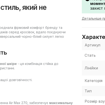
моменту
 стиль, який не
захист 
Детальніше п
 поєднала фірмовий комфорт бренду та
дажів серед кросівок, вдало поєднуючи
Характ
Універсальний чорно-білий силует легко
Артикул
сть
Стать
ної шкіри
- ця комбінація стійка до
Лінійки
ристанні.
щої довговічності.
Категорія
Тип
Розмір взу
хненна Air Max 270, забезпечує
максимальну