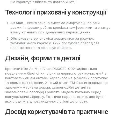
що гарантує стійкість та довговічність.
Технології приховані у конструкції
Air Max
– ексклюзивна система амортизації по всій
довжині підошви робить кросівки комфортними та знижує
втому ніг навіть при динамічних переміщеннях.
Обміркована ергономіка формується за рахунок
технологічного каркасу, який поступово розподіляє
навантаження та збільшує стійкість.
Дизайн, форми та деталі
Кросівки Nike Air Max Black DM0032-002 виділяються
поєднанням білої сітки, сірих та чорних структурних ліній з
контрастними акцентами червоного на фірмових логотипах
та елементах підошви. Хітовий стиль TM-Plus впізнаємо ще
здалеку – масивна форма, хвилеподібні деталі та
збалансовані пропорції роблять модель коханою серед
шанувальників бренду. Естетика пара підходить для будь-
якого одягу: від повсякденного urban до спорту.
Досвід користувачів та практичне