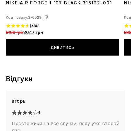
NIKE AIR FORCE 1 '07 BLACK 315122-001
NI
36
37
38
39
40
41
42
43
44
45
46
3
Код товару:
S-0028
Код
43
5100 грн
3647 грн
533
ДИВИТИСЬ
Відгуки
игорь
4
Просто кики на все случаи, беру уже второй
раз