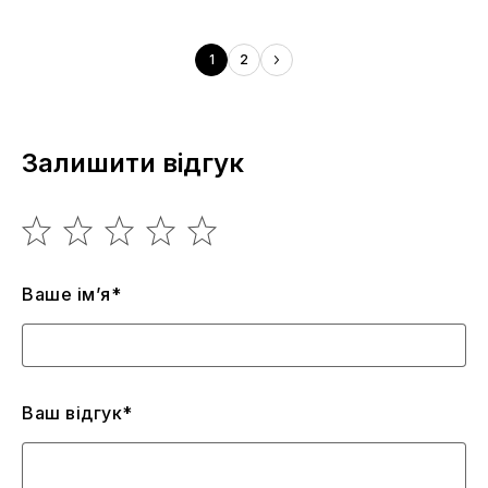
1
2
Залишити відгук
Ваше ім’я*
Ваш відгук*