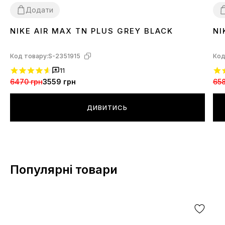
Додати
NIKE AIR MAX TN PLUS GREY BLACK
NI
36
37
38
39
40
41
42
43
44
45
46
3
Код товару:
S-2351915
Код
11
6470 грн
3559 грн
658
ДИВИТИСЬ
Популярні товари