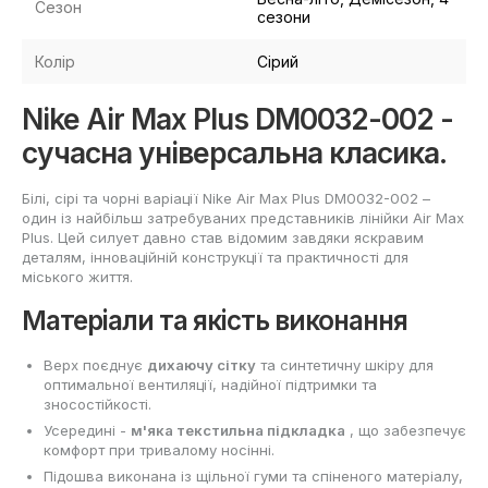
Сезон
сезони
Колір
Сірий
Nike Air Max Plus DM0032-002 -
сучасна універсальна класика.
Білі, сірі та чорні варіації Nike Air Max Plus DM0032-002 –
один із найбільш затребуваних представників лінійки Air Max
Plus. Цей силует давно став відомим завдяки яскравим
деталям, інноваційній конструкції та практичності для
міського життя.
Матеріали та якість виконання
Верх поєднує
дихаючу сітку
та синтетичну шкіру для
оптимальної вентиляції, надійної підтримки та
зносостійкості.
Усередині -
м'яка текстильна підкладка
, що забезпечує
комфорт при тривалому носінні.
Підошва виконана із щільної гуми та спіненого матеріалу,