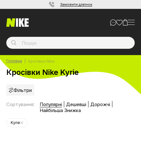
Замовити дзвінок
Головна
Кросівки Nike
Кросівки Nike Kyrie
Фільтри
Сортування
:
Популярні
Дешевші
Дорожчі
Найбільша Знижка
Kyrie