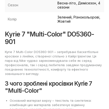
Весна-літо, Демісезон, 4
Сезон
сезони
Зелений, Різнокольорові,
Колір
Жовтий
Kyrie 7 "Multi-Color" DO5360-
901
Kyrie 7 Multi-Color DO5360-901 – затребувані баскетбольні
кросівки з лінійки, створеної спільно з Кайрі Ірвінгом. Ця
пара від Nike чудово зарекомендувала себе як серед
професіоналів, так і серед любителів завдяки продуманому
поєднанню технологічності, комфорту та ефектного
зовнішнього вигляду.
З чого зроблені кросівки Kyrie 7
"Multi-Color"
Основний матеріал верху – текстиль та синтетика:
комбінація цих матеріалів забезпечує відмінну