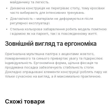
майданчику та легкість.
Дихаюча конструкція не перегріває стопу, тому кросівки
часто вибирають для інтенсивних тренувань.
Довговічність – матеріали не деформуються після
регулярної експлуатації.
Стильна кольорова забарвлення робить модель помітною
і відомою як на паркеті, так і в повсякденному житті.
Зовнішній вигляд та ергономіка
Оригінальна мультяшна палітра з акцентами жовтого,
помаранчевого та синього привертає увагу та підкреслює
індивідуальність. Ергономічна форма, щільна фіксація та
продумана посадка забезпечують стабільність стопи.
Докладно опрацьовані елементи конструкції роблять пару не
тільки сучасною на вигляд, а й максимально практичною.
Схожі товари