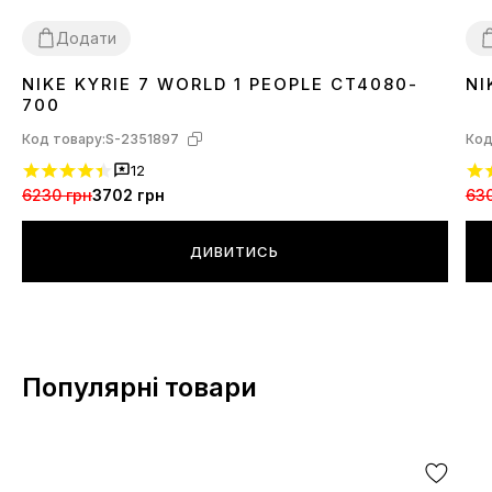
Додати
NIKE KYRIE 7 WORLD 1 PEOPLE CT4080-
NI
42
4
700
Код товару:
S-2351897
Код
12
6230 грн
3702 грн
630
ДИВИТИСЬ
Популярні товари