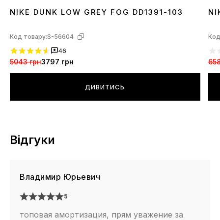
NIKE DUNK LOW GREY FOG DD1391-103
NI
36
37
38
39
40
41
42
43
44
45
3
Код товару:
S-56604
Код
46
5043 грн
3797 грн
658
ДИВИТИСЬ
Відгуки
Владимир Юрьевич
5
топовая амортизация, прям уважение за