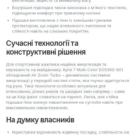
вентиляцію, міцність та мінімальну вагу.
Внутрішня підкладка також виконана з м'якого текстилю,
підвищуючи комфорт при тривалому носінні.
Підошва виготовлена з піни із зовнішнім гумовим
протектором, що надає впевненого зчеплення та
стійкості навіть на слизьких покриттях.
Сучасні технології та
конструктивні рішення
Для спортсменів важлива надійна амортизація та
керованість на майданчику. Kyrie 7 Multi-Color DO5360-901
обладнаний Air Zoom Turbo – динамічною системою
амортизації у передній частині стопи, яка гнучко адаптується
під рухи. Така технологія особливо актуальна для
інтенсивних, різких ривків та швидких змін напряму – саме
за це Каїр Ірвінг славиться на паркеті. Легка, але стійка
підошва піна знижує навантаження на суглоби навіть при
максимальних навантаженнях.
На думку власників
Користувачі відзначають відмінну посадку, стабільність на