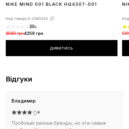
NIKE MIND 001 BLACK HQ4307-001
NI
36
37
38
39
40
41
42
43
44
45
3
Код товару:
S-2360224
Код
0
6580 грн
4259 грн
510
ДИВИТИСЬ
Відгуки
Владимир
4
Пробовал разные бренды, но эти самые