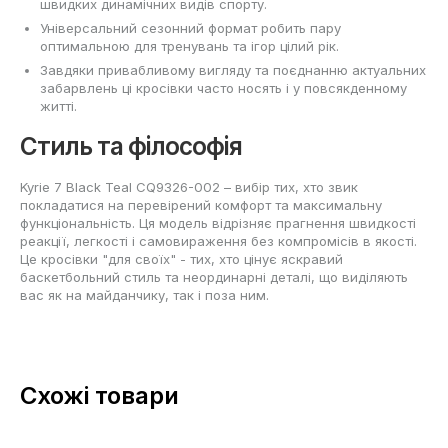
швидких динамічних видів спорту.
Універсальний сезонний формат робить пару
оптимальною для тренувань та ігор цілий рік.
Завдяки привабливому вигляду та поєднанню актуальних
забарвлень ці кросівки часто носять і у повсякденному
житті.
Стиль та філософія
Kyrie 7 Black Teal CQ9326-002 – вибір тих, хто звик
покладатися на перевірений комфорт та максимальну
функціональність. Ця модель відрізняє прагнення швидкості
реакції, легкості і самовираження без компромісів в якості.
Це кросівки "для своїх" - тих, хто цінує яскравий
баскетбольний стиль та неординарні деталі, що виділяють
вас як на майданчику, так і поза ним.
Схожі товари