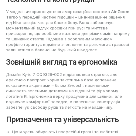
У моделі використовується амортизаційна система
Air Zoom
Turbo
у передній частині підошви – це інноваційне рішення
від Nike спеціально для баскетболу. Воно забезпечує
моментальний відгук кросівки при русі та миттєве
прискорення, що особливо важливо для різких змін напряму
та швидких стартів. Підошва з особливим малюнком
профілю гарантує відмінне зчеплення та допомагає гравцеві
залишатися в балансі на будь-якій швидкості.
Зовнішній вигляд та ергономіка
Дизайн Kyrie 7 CQ9326-002 відрізняється строгою, але
ефектною палітрою: чорна текстильна база доповнена
яскравими акцентами – білим Swoosh, насиченими
синювато-зеленими деталями на підошві та фірмовому
логотипі KI. Ергономіка верху продумана для щільної, але
водночас комфортної посадки, а полегшена конструкція
забезпечує свободу рухів та легкість на майданчику.
Призначення та універсальність
Цю модель обирають і професійні гравці та любителі