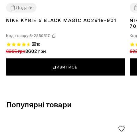
Додати
NIKE KYRIE 5 BLACK MAGIC AO2918-901
NI
41
4
70
Код товару:
S-2350517
Код
10
6305 грн
3602 грн
623
ДИВИТИСЬ
Популярні товари