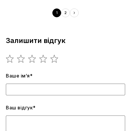
1
2
Залишити відгук
Ваше ім’я*
Ваш відгук*