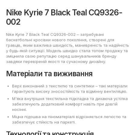
Nike Kyrie 7 Black Teal CQ9326-
002
Nike Kyrie 7 Black Teal CQ9326-002 – затребувані
баскетбольні кросівки нового покоління, створені для
гравців, яким важлива швидкість, маневреність та надійність
у будь-якій ситуації. Модель швидко стала топом продажу та
зміцнила свою репутацію серед шанувальників бренду
завдяки перевіреній якості та сучасному дизайну.
Матеріали та виживання
Верх виконаний з текстилю та синтетики – такі матеріали
гарантують високу зносостійкість та відмінну вентиляцію.
М'яка внутрішня текстильна підкладка та дихаюча устілка
забезпечують додатковий комфорт навіть при довгій
носінні.
Міцна підошва на піноматеріалі відрізняється легкістю та
забезпечує стійкість на паркеті.
Технології та конструкція