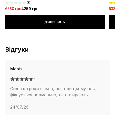
0
6580 грн
4259 грн
533
ДИВИТИСЬ
Відгуки
Марія
5
Сидять трохи вільно, але при цьому нога
фіксується нормально, не натирають
24/07/26