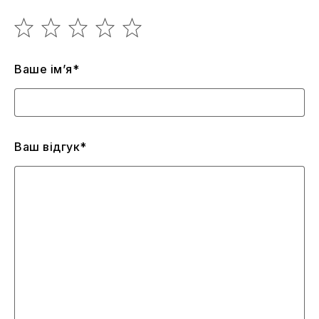
Ваше ім’я*
Ваш відгук*