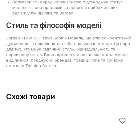
Популярність серед колекціонерів підтверджує статус
моделі як топа продажів та одного з найбажаніших
релізів у лінійці Nike та Jordan.
Стиль та філософія моделі
Jordan 1 Low OG Travis Scott – модель, що втілює креативний
дух молодого покоління та любов до вуличної моди. Ця пара
для тих, хто цінує сміливий стиль, індивідуальність та
перевірену якість. Вона підкреслює незалежність та вміння
виділитися, поєднуючи брендові традиції Nike та сучасну
естетику Тревіса Скотта.
Схожі товари