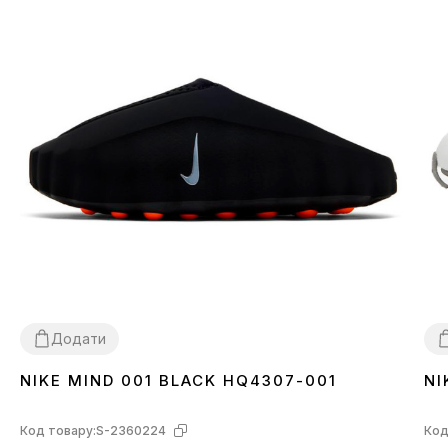
Додати
NIKE MIND 001 BLACK HQ4307-001
NI
36
37
38
39
40
41
42
43
44
45
3
Код товару:
S-2360224
Код