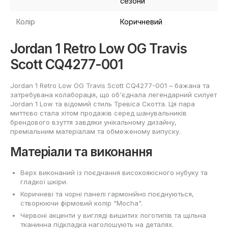
сезони
Колір
Коричневий
Jordan 1 Retro Low OG Travis
Scott CQ4277-001
Jordan 1 Retro Low OG Travis Scott CQ4277-001 – бажана та
затребувана колаборація, що об'єднала легендарний силует
Jordan 1 Low та відомий стиль Тревіса Скотта. Ця пара
миттєво стала хітом продажів серед шанувальників
брендового взуття завдяки унікальному дизайну,
преміальним матеріалам та обмеженому випуску.
Матеріали та виконання
Верх виконаний із поєднання високоякісного нубуку та
гладкої шкіри.
Коричневі та чорні панелі гармонійно поєднуються,
створюючи фірмовий колір "Mocha".
Червоні акценти у вигляді вишитих логотипів та щільна
тканинна підкладка наголошують на деталях.