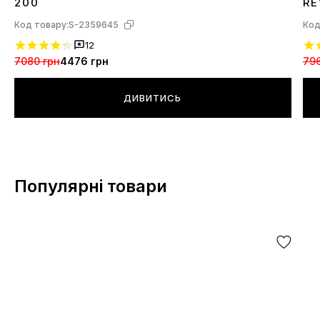
200
RE
Код товару:
S-2359645
Код
12
7080 грн
4476 грн
796
ДИВИТИСЬ
Популярні товари