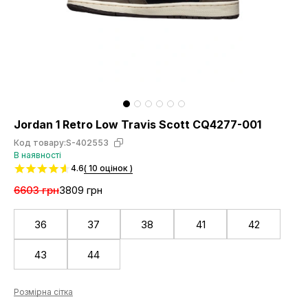
Jordan 1 Retro Low Travis Scott CQ4277-001
Код товару:
S-402553
В наявності
4.6
( 10 оцінок )
6603 грн
3809 грн
36
37
38
41
42
43
44
Розмірна сітка