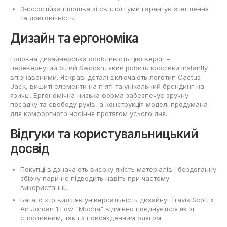
Зносостійка підошва зі світлої гуми гарантує зчеплення
та довговічність.
Дизайн та ергономіка
Головна дизайнерська особливість цієї версії –
перевернутий білий Swoosh, який робить кросівки instantly
впізнаваними. Яскраві деталі включають логотип Cactus
Jack, вишиті елементи на п'яті та унікальний брендинг на
язичці. Ергономічна низька форма забезпечує зручну
посадку та свободу рухів, а конструкція моделі продумана
для комфортного носіння протягом усього дня.
Відгуки та користувальницький
досвід
Покупці відзначають високу якість матеріалів і бездоганну
збірку пари не підводить навіть при частому
використанні.
Багато хто виділяє універсальність дизайну: Travis Scott x
Air Jordan 1 Low "Mocha" відмінно поєднується як зі
спортивним, так і з повсякденним одягом.