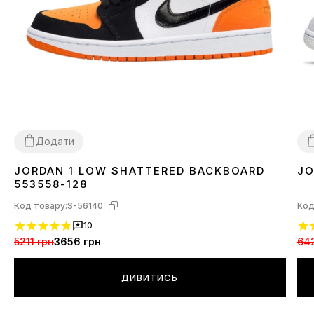
Додати
JORDAN 1 LOW SHATTERED BACKBOARD
JO
36
3
553558-128
Код товару:
S-56140
Код
10
5211 грн
3656 грн
64
ДИВИТИСЬ