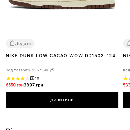
Додати
NIKE DUNK LOW CACAO WOW DD1503-124
NI
36
37
38
39
40
41
42
43
44
45
3
Код товару:
S-2357399
Код
40
6550 грн
3897 грн
533
ДИВИТИСЬ