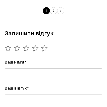
1
2
Залишити відгук
Ваше ім’я*
Ваш відгук*