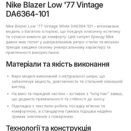
Nike Blazer Low '77 Vintage
DA6364-101
Nike Blazer Low '77 Vintage White DA6364-101 – впізнавана
модель з багатою історією, що поєднує класичну естетику
та сучасні вимоги до комфорту. Цей силует бренду Nike
давно має попит у шанувальників ретро-стилю та міських
трендів завдяки своєму універсальному характеру та
практичності використання.
Матеріали та якість виконання
Верх моделі виконаний з натуральної шкіри, що
забезпечує міцність, довговічність та стильний зовнішній
вигляд.
На мисі та передній частині – вставки з “long hair” замші,
що додають преміальності та стійкості до зносу.
Підкладка з текстилю робить посадку м'якою та
комфортною, а стандартна гумова підошва надійно
тримає зчеплення з поверхнею.
Технології та конструкція