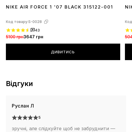
NIKE AIR FORCE 1 '07 BLACK 315122-001
NI
36
37
38
39
40
41
42
43
44
45
46
3
Код товару:
S-0028
Код
43
5100 грн
3647 грн
504
ДИВИТИСЬ
Відгуки
Руслан Л
5
зручні, але слідкуйте щоб не забруднити —