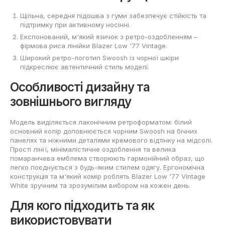
Щільна, середня підошва з гуми забезпечує стійкість та
підтримку при активному носінні.
Експонований, м'який язичок з ретро-оздобленням –
фірмова риса лінійки Blazer Low '77 Vintage.
Широкий ретро-логотип Swoosh із чорної шкіри
підкреслює автентичний стиль моделі.
Особливості дизайну та
зовнішнього вигляду
Модель виділяється лаконічним ретроформатом: білий
основний колір доповнюється чорним Swoosh на бічних
панелях та ніжними деталями кремового відтінку на мідсолі.
Прості лінії, мінімалістичне оздоблення та велика
помаранчева емблема створюють гармонійний образ, що
легко поєднується з будь-яким стилем одягу. Ергономічна
конструкція та м'який комір роблять Blazer Low '77 Vintage
White зручним та зрозумілим вибором на кожен день.
Для кого підходить та як
використовувати