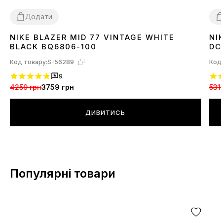
Додати
NIKE BLAZER MID 77 VINTAGE WHITE
NI
36
41
42
43
44
45
4
BLACK BQ6806-100
DC
Код товару:
S-56289
Код
9
4259 грн
3759 грн
531
ДИВИТИСЬ
Популярні товари