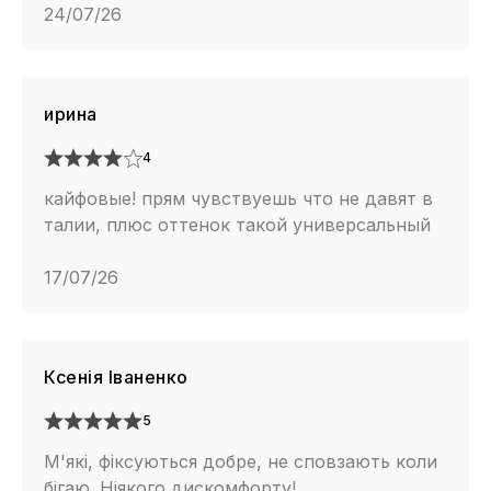
24/07/26
ирина
4
кайфовые! прям чувствуешь что не давят в
талии, плюс оттенок такой универсальный
17/07/26
Ксенія Іваненко
5
М'які, фіксуються добре, не сповзають коли
бігаю. Ніякого дискомфорту!