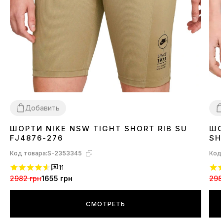
Добавить
ШОРТИ NIKE NSW TIGHT SHORT RIB SU
ШО
XS
S
M
L
X
FJ4876-276
SH
Код товара:
S-2353345
Код
11
2982 грн
1655 грн
298
СМОТРЕТЬ