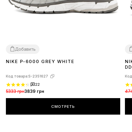
Добавить
NIKE P-6000 GREY WHITE
NI
36
37
38
39
40
41
42
43
44
45
3
DD
Код товара:
S-2351627
Код
22
5333 грн
3839 грн
47
СМОТРЕТЬ