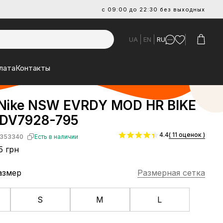
с 09:00 до 22:30 без выходных
UA
EN
RU
лата
Контакты
Nike NSW EVRDY MOD HR BIKE
DV7928-795
4.4
( 11 оценок )
353340
Есть в наличии
5 грн
азмер
Размерная сетка
S
M
L