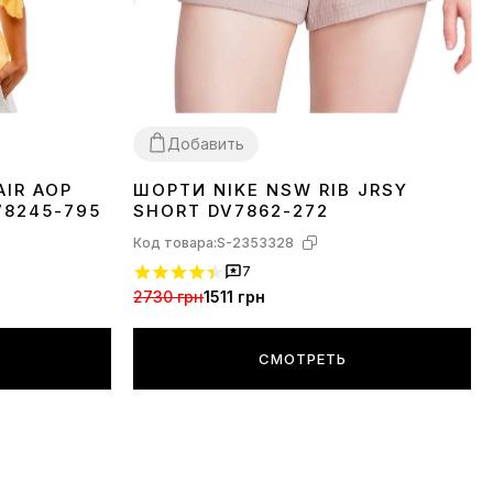
Добавить
AIR AOP
ШОРТИ NIKE NSW RIB JRSY
S
M
L
V8245-795
SHORT DV7862-272
Код товара:
S-2353328
7
2730 грн
1511 грн
СМОТРЕТЬ