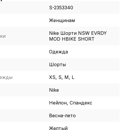
S-2353340
Женщинам
Nike Шорти NSW EVRDY
ки
MOD HBIKE SHORT
Одежда
Шорты
дежды
XS, S, M, L
Nike
Нейлон, Спандекс
Весна-лето
Желтый