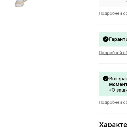
Подробней об
Гаранти
Подробней об
Возвра
момент
«О защи
Подробней об
Характ