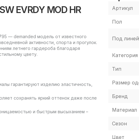
 NSW EVRDY MOD HR
Артикул
Пол
795 — demanded модель от известного
Под линей
седневной активности, спорта и прогулок.
ениям летнего гардероба благодаря
стильному цвету.
Категория
Тип
Размер о
риалы гарантируют изделию эластичность,
Бренд
оляет сохранять яркий оттенок даже после
Материал
роницаемостью и быстрым высыханием –
Сезон
Цвет