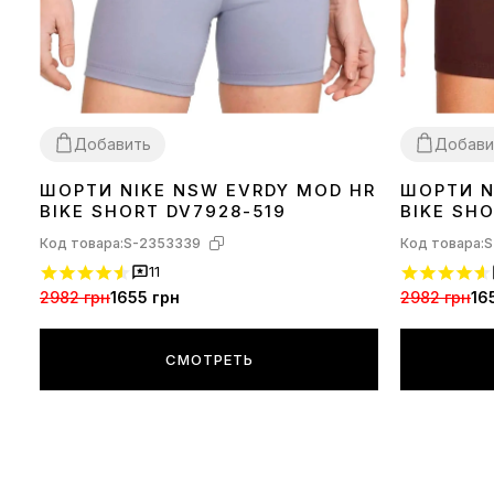
Добавить
Добави
ШОРТИ NIKE NSW EVRDY MOD HR
ШОРТИ N
XS
S
M
L
XS
S
M
L
BIKE SHORT DV7928-519
BIKE SH
Код товара:
S-2353339
Код товара:
S
11
2982 грн
1655 грн
2982 грн
16
СМОТРЕТЬ