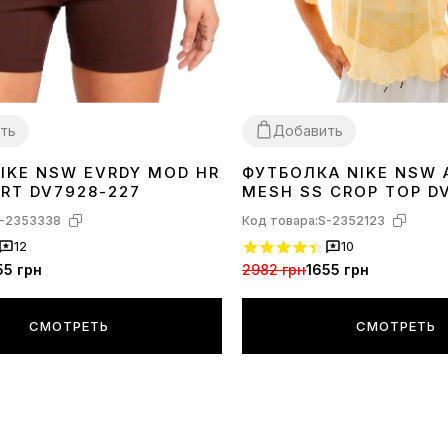
ть
Добавить
IKE NSW EVRDY MOD HR
ФУТБОЛКА NIKE NSW 
XS
S
M
L
ORT DV7928-227
MESH SS CROP TOP D
-2353338
Код товара:
S-2352123
12
10
55 грн
2982 грн
1655 грн
СМОТРЕТЬ
СМОТРЕТЬ