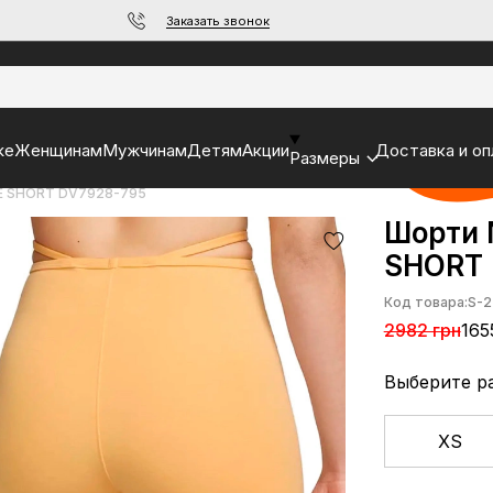
Заказать звонок
ke
Женщинам
Мужчинам
Детям
Акции
Доставка и оп
Размеры
KE SHORT DV7928-795
Шорти 
SHORT 
Код товара:
S-2
2982 грн
165
Выберите р
XS