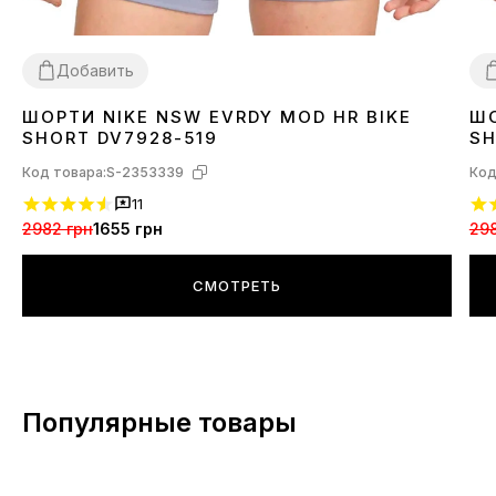
Добавить
ШОРТИ NIKE NSW EVRDY MOD HR BIKE
ШО
XS
S
M
L
X
SHORT DV7928-519
SH
Код товара:
S-2353339
Код
11
2982 грн
1655 грн
298
СМОТРЕТЬ
Популярные товары