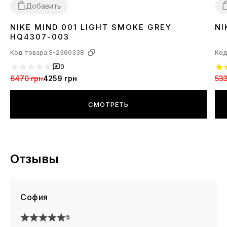
Добавить
NIKE MIND 001 LIGHT SMOKE GREY
NI
36
37
38
39
40
41
42
43
44
45
3
HQ4307-003
Код товара:
S-2360338
Код
0
6470 грн
4259 грн
533
СМОТРЕТЬ
Отзывы
София
5