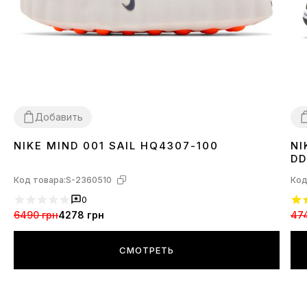
Добавить
NIKE MIND 001 SAIL HQ4307-100
NI
37
38
39
40
41
42
43
44
3
DD
Код товара:
S-2360510
Код
0
6490 грн
4278 грн
47
СМОТРЕТЬ