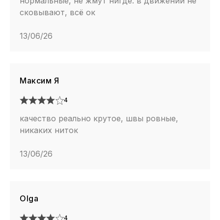
нормальные, не жмут нигде. в движении не
сковывают, всё ок
13/06/26
Максим Я
4
качество реально крутое, швы ровные,
никаких ниток
13/06/26
Olga
4