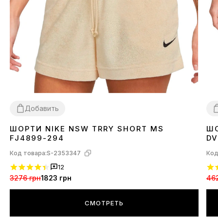
Добавить
ШОРТИ NIKE NSW TRRY SHORT MS
ШО
XS
S
M
L
X
FJ4899-294
DV
Код товара:
S-2353347
Код
12
3276 грн
1823 грн
46
СМОТРЕТЬ