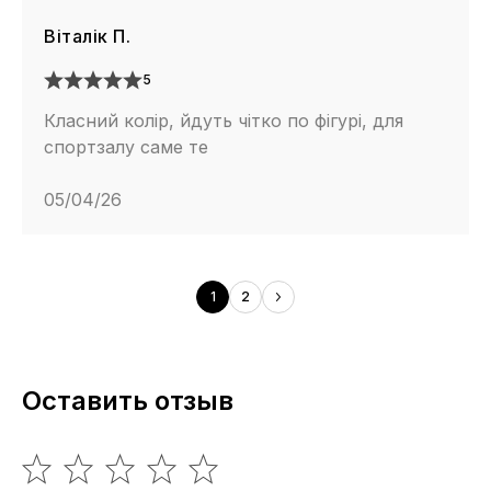
Віталік П.
5
Класний колір, йдуть чітко по фігурі, для
спортзалу саме те
05/04/26
1
2
Оставить отзыв