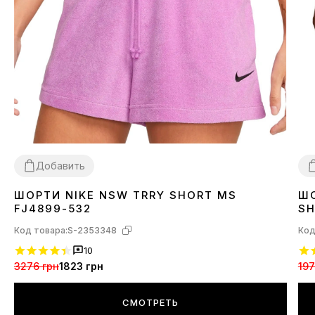
Добавить
ШОРТИ NIKE NSW TRRY SHORT MS
ШО
XS
S
L
X
FJ4899-532
SH
Код товара:
S-2353348
Код
10
3276 грн
1823 грн
197
СМОТРЕТЬ