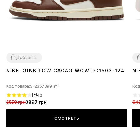
Добавить
NIKE DUNK LOW CACAO WOW DD1503-124
NI
36
37
38
39
40
41
42
43
44
45
3
Код товара:
S-2357399
Код
40
6550 грн
3897 грн
64
СМОТРЕТЬ