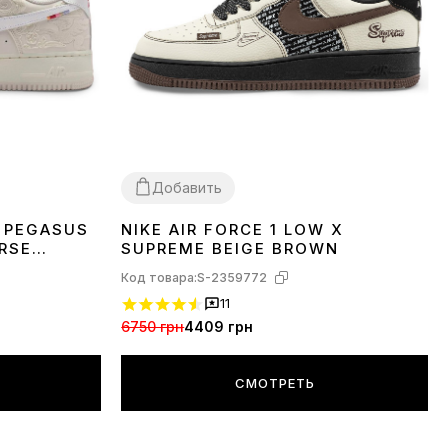
Добавить
W PEGASUS
NIKE AIR FORCE 1 LOW X
43
45
RSE
SUPREME BEIGE BROWN
Код товара:
S-2359772
11
6750 грн
4409 грн
СМОТРЕТЬ