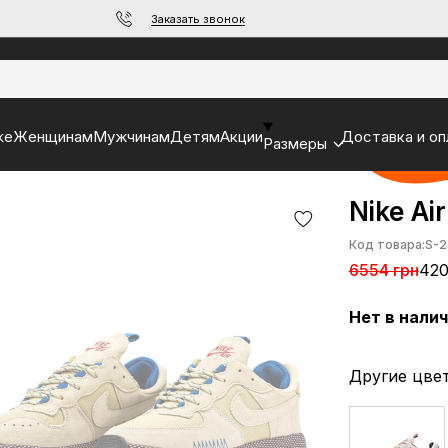
Заказать звонок
ke
Женщинам
Мужчинам
Детям
Акции
Доставка и оп
Размеры
Nike Ai
Код товара:
S-2
6554 грн
420
Нет в нали
Другие цвет