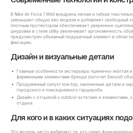
В Nike Air Force 1 Wild внедрена легкая и гибкая текстил
уменьшает общую вес модели и добавляет свободный хо
плотным протектором обеспечивает уверенное сцепление
шнуровки в стиле utility увеличивает эргономичность об
предусмотрен объемный подушечный элемент в области 
фиксацию.
Дизайн и визуальные детали
Главные особенности экстерьера: пшенично-жёлтая и 
фирменными элементами бренда (логотип Swoosh сбоку
Продуманный силуэт low-top, лаконичные детали и ок
городского и повседневного гардероба.
Дизайн с отсылкой к outdoor-эстетике и элементами, 
отдыха.
Для кого и в каких ситуациях под
Эту модель часто выбирают те, кто ценит функциональн