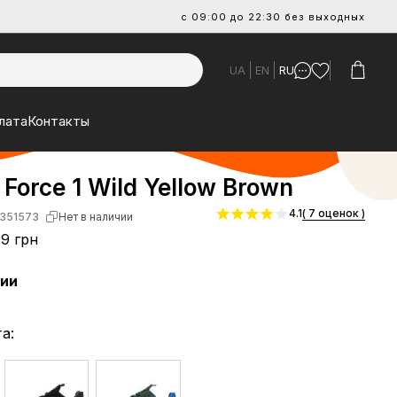
с 09:00 до 22:30 без выходных
UA
EN
RU
лата
Контакты
r Force 1 Wild Yellow Brown
4.1
( 7 оценок )
351573
Нет в наличии
9 грн
чии
а: