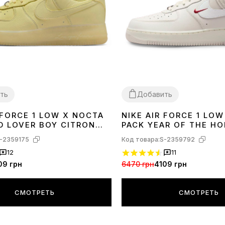
ть
Добавить
 FORCE 1 LOW X NOCTA
NIKE AIR FORCE 1 LO
40
42
43
44
45
36
37
38
39
40
41
D LOVER BOY CITRON
PACK YEAR OF THE HO
8065-800
IQ1119-011
-2359175
Код товара:
S-2359792
12
11
09 грн
6470 грн
4109 грн
СМОТРЕТЬ
СМОТРЕТЬ