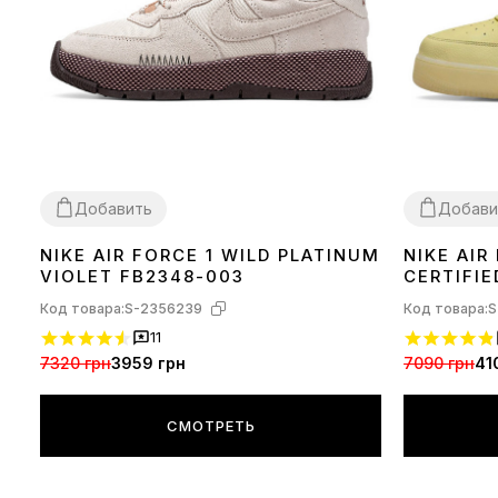
Добавить
Добави
NIKE AIR FORCE 1 WILD PLATINUM
NIKE AIR
40
36
37
38
39
VIOLET FB2348-003
CERTIFIE
TINT CZ
Код товара:
S-2356239
Код товара:
S
11
7320 грн
3959 грн
7090 грн
41
СМОТРЕТЬ