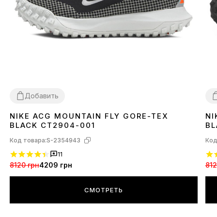
Добавить
NIKE ACG MOUNTAIN FLY GORE-TEX
NI
42
4
BLACK CT2904-001
BL
Код товара:
S-2354943
Код
11
8120 грн
4209 грн
812
СМОТРЕТЬ