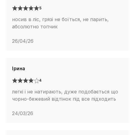
5
носив в ліс, грязі не боїться, не парить,
абсолютно топчик
26/04/26
Ірина
4
легкі і не натирають, дуже подобається що
чорно-бежевий відтінок під все підходить
24/03/26