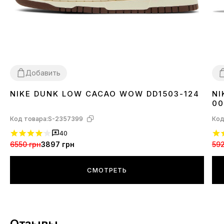
Добавить
NIKE DUNK LOW CACAO WOW DD1503-124
NI
36
37
38
39
40
41
42
43
44
45
3
00
Код товара:
S-2357399
Код
40
6550 грн
3897 грн
592
СМОТРЕТЬ
Отзывы